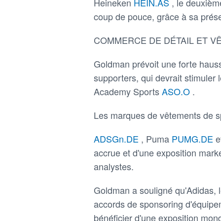
Heineken
HEIN.AS
, le deuxièm
coup de pouce, grâce à sa prés
COMMERCE DE DÉTAIL ET V
Goldman prévoit une forte hauss
supporters, qui devrait stimuler
Academy Sports
ASO.O
.
Les marques de vêtements de sp
ADSGn.DE
, Puma
PUMG.DE
e
accrue et d'une exposition mark
analystes.
Goldman a souligné qu'Adidas, le 
accords de sponsoring d'équipem
bénéficier d'une exposition mon