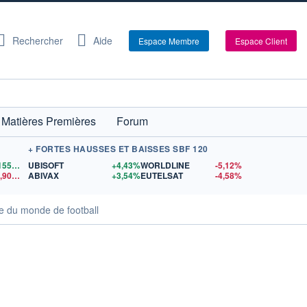
Rechercher
Aide
Espace Membre
Espace Client
Matières Premières
Forum
+ FORTES HAUSSES ET BAISSES SBF 120
1,1559
$US
UBISOFT
+4,43%
WORLDLINE
-5,12%
14,90
$US
ABIVAX
+3,54%
EUTELSAT
-4,58%
pe du monde de football