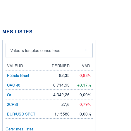
MES LISTES
Valeurs les plus consultées
VALEUR
DERNIER
VAR.
82,35
-0,88%
Pétrole Brent
8 714,93
+0,17%
CAC 40
4 342,26
0,00%
Or
27,6
-0,79%
2CRSI
1,15586
0,00%
EUR/USD SPOT
Gérer mes listes