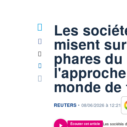
Les sociét
misent sur
phares du 
l'approche
monde de f
information fournie par
REUTERS
•
08/06/2026 à 12:21
Écouter cet article