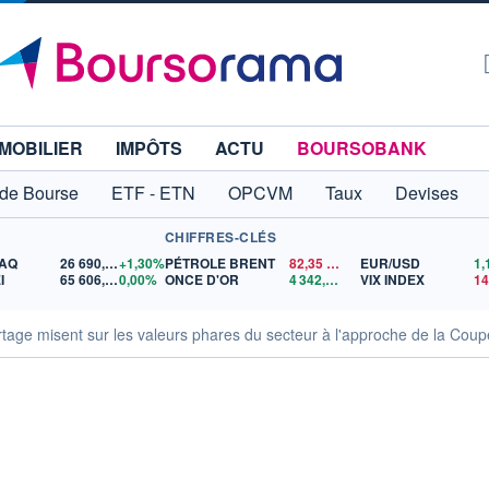
MOBILIER
IMPÔTS
ACTU
BOURSOBANK
 de Bourse
ETF - ETN
OPCVM
Taux
Devises
CHIFFRES-CLÉS
AQ
26 690,62
+1,30%
PÉTROLE BRENT
82,35
$US
EUR/USD
I
65 606,71
0,00%
ONCE D'OR
4 342,26
$US
VIX INDEX
rtage misent sur les valeurs phares du secteur à l'approche de la Cou