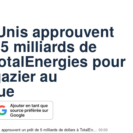
Unis approuvent
5 milliards de
TotalEnergies pour
gazier au
ue
Les États-Unis approuvent un prêt de 5 milliards de dollars à TotalEnergies pour un projet gazier au Mozambique
00:00