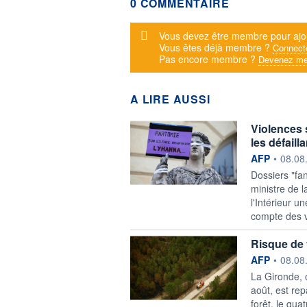
0 COMMENTAIRE
Message d'alerte
Vous devez être membre pour ajo
Vous êtes déjà membre ?
Connect
Pas encore membre ?
Devenez me
A LIRE AUSSI
Violences 
les défail
information f
AFP
•
08.08
Dossiers "fa
ministre de 
l'Intérieur u
compte des vi
Risque de 
information f
AFP
•
08.08
La Gironde, 
août, est re
forêt, le qua