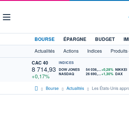
Menu
BOURSE
ÉPARGNE
BUDGET
IM
Actualités
Actions
Indices
Produits
CAC 40
INDICES
8 714,93
DOW JONES
54 036,93
+0,28%
NIKKEI
NASDAQ
26 690,62
+1,30%
DAX
+0,17%
Bourse
Actualités
Les États-Unis appr