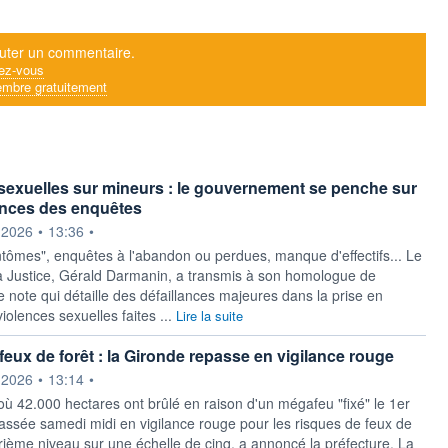
uter un commentaire.
ez-vous
mbre gratuitement
sexuelles sur mineurs : le gouvernement se penche sur
lances des enquêtes
ournie par
.2026
•
13:36
•
ntômes", enquêtes à l'abandon ou perdues, manque d'effectifs... Le
la Justice, Gérald Darmanin, a transmis à son homologue de
ne note qui détaille des défaillances majeures dans la prise en
olences sexuelles faites ...
Lire la suite
feux de forêt : la Gironde repasse en vigilance rouge
ournie par
.2026
•
13:14
•
où 42.000 hectares ont brûlé en raison d'un mégafeu "fixé" le 1er
passée samedi midi en vigilance rouge pour les risques de feux de
trième niveau sur une échelle de cinq, a annoncé la préfecture. La