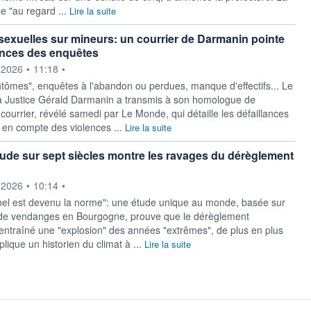
se "au regard ...
Lire la suite
sexuelles sur mineurs: un courrier de Darmanin pointe
lances des enquêtes
ournie par
.2026
•
11:18
•
ntômes", enquêtes à l'abandon ou perdues, manque d'effectifs... Le
la Justice Gérald Darmanin a transmis à son homologue de
n courrier, révélé samedi par Le Monde, qui détaille les défaillances
e en compte des violences ...
Lire la suite
tude sur sept siècles montre les ravages du dérèglement
ournie par
.2026
•
10:14
•
nel est devenu la norme": une étude unique au monde, basée sur
 de vendanges en Bourgogne, prouve que le dérèglement
 entraîné une "explosion" des années "extrêmes", de plus en plus
lique un historien du climat à ...
Lire la suite