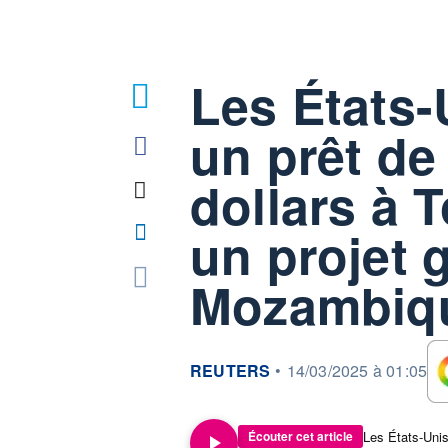
Les États-
un prêt de 
dollars à 
un projet 
Mozambiq
information fournie par
REUTERS
•
14/03/2025 à 01:05
Écouter cet article