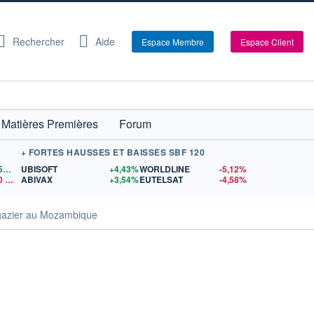
Rechercher
Aide
Espace Membre
Espace Client
Matières Premières
Forum
+ FORTES HAUSSES ET BAISSES SBF 120
1,1559
$US
UBISOFT
+4,43%
WORLDLINE
-5,12%
0
$US
ABIVAX
+3,54%
EUTELSAT
-4,58%
t gazier au Mozambique