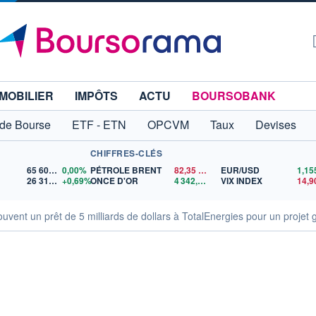
MOBILIER
IMPÔTS
ACTU
BOURSOBANK
 de Bourse
ETF - ETN
OPCVM
Taux
Devises
CHIFFRES-CLÉS
65 606,71
0,00%
PÉTROLE BRENT
82,35
$US
EUR/USD
26 319,45
+0,69%
ONCE D'OR
4 342,26
$US
VIX INDEX
14,9
ouvent un prêt de 5 milliards de dollars à TotalEnergies pour un proje