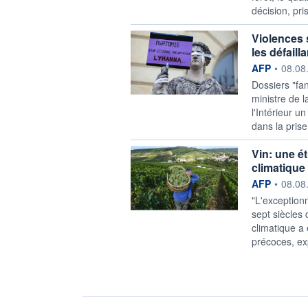
décision, pri
Violences 
les défail
information f
AFP
•
08.08
Dossiers "fa
ministre de 
l'Intérieur u
dans la pris
Vin: une é
climatique
information f
AFP
•
08.08
"L'exception
sept siècles
climatique a
précoces, exp