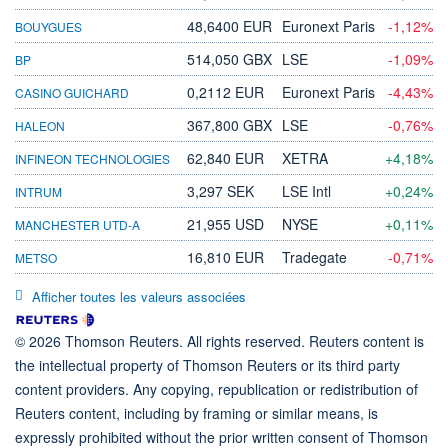
48,6400 EUR
Euronext Paris
-1,12%
BOUYGUES
514,050 GBX
LSE
-1,09%
BP
0,2112 EUR
Euronext Paris
-4,43%
CASINO GUICHARD
367,800 GBX
LSE
-0,76%
HALEON
62,840 EUR
XETRA
+4,18%
INFINEON TECHNOLOGIES
3,297 SEK
LSE Intl
+0,24%
INTRUM
21,955 USD
NYSE
+0,11%
MANCHESTER UTD-A
16,810 EUR
Tradegate
-0,71%
METSO
Afficher toutes les valeurs associées
© 2026 Thomson Reuters. All rights reserved. Reuters content is
the intellectual property of Thomson Reuters or its third party
content providers. Any copying, republication or redistribution of
Reuters content, including by framing or similar means, is
expressly prohibited without the prior written consent of Thomson