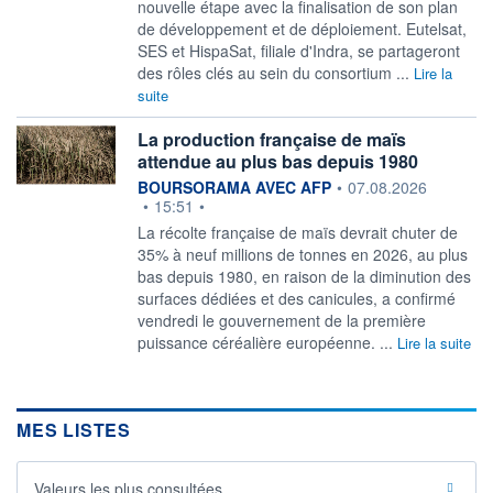
nouvelle étape avec la finalisation de son plan
de développement et de déploiement. Eutelsat,
SES et HispaSat, filiale d'Indra, se partageront
des rôles clés au sein du consortium ...
Lire la
suite
La production française de maïs
attendue au plus bas depuis 1980
information fournie par
BOURSORAMA AVEC AFP
•
07.08.2026
•
15:51
•
La récolte française de maïs devrait chuter de
35% à neuf millions de tonnes en 2026, au plus
bas depuis 1980, en raison de la diminution des
surfaces dédiées et des canicules, a confirmé
vendredi le gouvernement de la première
puissance céréalière européenne. ...
Lire la suite
MES LISTES
Valeurs les plus consultées