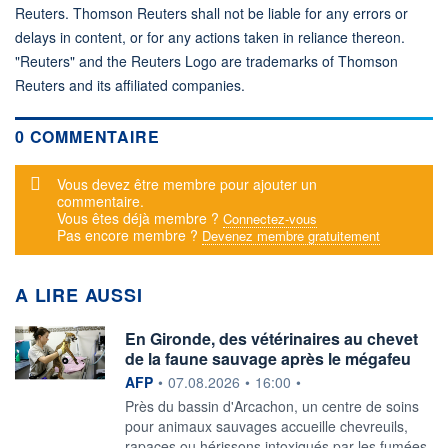
Reuters. Thomson Reuters shall not be liable for any errors or
delays in content, or for any actions taken in reliance thereon.
"Reuters" and the Reuters Logo are trademarks of Thomson
Reuters and its affiliated companies.
0 COMMENTAIRE
Message d'alerte
Vous devez être membre pour ajouter un
commentaire.
Vous êtes déjà membre ?
Connectez-vous
Pas encore membre ?
Devenez membre gratuitement
A LIRE AUSSI
En Gironde, des vétérinaires au chevet
de la faune sauvage après le mégafeu
information fournie par
AFP
•
07.08.2026
•
16:00
•
Près du bassin d'Arcachon, un centre de soins
pour animaux sauvages accueille chevreuils,
rapaces ou hérissons intoxiqués par les fumées