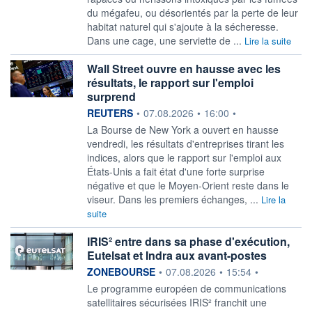
du mégafeu, ou désorientés par la perte de leur
habitat naturel qui s'ajoute à la sécheresse.
Dans une cage, une serviette de ...
Lire la suite
Wall Street ouvre en hausse avec les
résultats, le rapport sur l'emploi
surprend
information fournie par
REUTERS
•
07.08.2026
•
16:00
•
La Bourse de New York a ‌ouvert en hausse
vendredi, les résultats d'entreprises tirant les
indices, alors que le rapport ​sur l'emploi aux
États-Unis a fait état d'une forte surprise
négative et que le Moyen-Orient reste dans le
viseur. Dans les premiers échanges, ...
Lire la
suite
IRIS² entre dans sa phase d'exécution,
Eutelsat et Indra aux avant-postes
information fournie par
ZONEBOURSE
•
07.08.2026
•
15:54
•
Le programme européen de communications
satellitaires sécurisées IRIS² franchit une