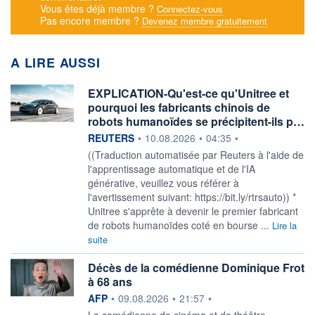
Vous êtes déjà membre ?
Connectez-vous
Pas encore membre ?
Devenez membre gratuitement
A LIRE AUSSI
EXPLICATION-Qu'est-ce qu'Unitree et
pourquoi les fabricants chinois de
robots humanoïdes se précipitent-ils p…
information fournie par
REUTERS
•
10.08.2026
•
04:35
•
((Traduction automatisée par Reuters à l'aide de
l'apprentissage automatique et de l'IA
générative, veuillez vous référer à
l'avertissement suivant: https://bit.ly/rtrsauto)) *
Unitree s'apprête à devenir le premier fabricant
de robots humanoïdes coté en bourse ...
Lire la
suite
Décès de la comédienne Dominique Frot
à 68 ans
information fournie par
AFP
•
09.08.2026
•
21:57
•