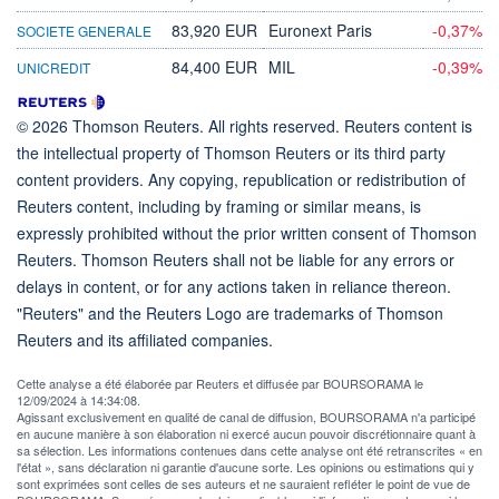
83,920 EUR
Euronext Paris
-0,37%
SOCIETE GENERALE
84,400 EUR
MIL
-0,39%
UNICREDIT
© 2026 Thomson Reuters. All rights reserved. Reuters content is
the intellectual property of Thomson Reuters or its third party
content providers. Any copying, republication or redistribution of
Reuters content, including by framing or similar means, is
expressly prohibited without the prior written consent of Thomson
Reuters. Thomson Reuters shall not be liable for any errors or
delays in content, or for any actions taken in reliance thereon.
"Reuters" and the Reuters Logo are trademarks of Thomson
Reuters and its affiliated companies.
Cette analyse a été élaborée par Reuters et diffusée par BOURSORAMA le
12/09/2024 à 14:34:08.
Agissant exclusivement en qualité de canal de diffusion, BOURSORAMA n'a participé
en aucune manière à son élaboration ni exercé aucun pouvoir discrétionnaire quant à
sa sélection. Les informations contenues dans cette analyse ont été retranscrites « en
l'état », sans déclaration ni garantie d'aucune sorte. Les opinions ou estimations qui y
sont exprimées sont celles de ses auteurs et ne sauraient refléter le point de vue de