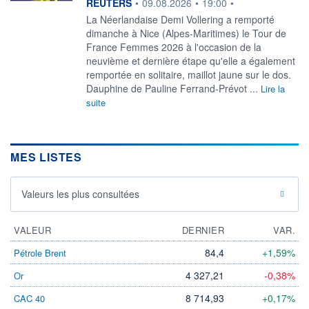
information fournie par
REUTERS
•
09.08.2026
•
19:00
•
‌La Néerlandaise Demi Vollering ​a remporté
dimanche à Nice (Alpes-Maritimes) le Tour de
France Femmes ​2026 à l'occasion de la ​
neuvième et dernière ⁠étape qu'elle a également
remportée ‌en solitaire, maillot jaune sur le dos.
Dauphine de ​Pauline ‌Ferrand-Prévot ...
Lire la
suite
MES LISTES
Valeurs les plus consultées
VALEUR
DERNIER
VAR.
84,4
+1,59%
Pétrole Brent
4 327,21
-0,38%
Or
8 714,93
+0,17%
CAC 40