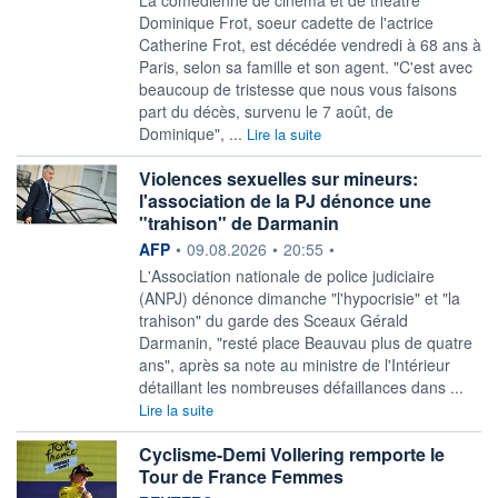
La comédienne de cinéma et de théâtre
Dominique Frot, soeur cadette de l'actrice
Catherine Frot, est décédée vendredi à 68 ans à
Paris, selon sa famille et son agent. "C'est avec
beaucoup de tristesse que nous vous faisons
part du décès, survenu le 7 août, de
Dominique", ...
Lire la suite
Violences sexuelles sur mineurs:
l'association de la PJ dénonce une
"trahison" de Darmanin
information fournie par
AFP
•
09.08.2026
•
20:55
•
L'Association nationale de police judiciaire
(ANPJ) dénonce dimanche "l'hypocrisie" et "la
trahison" du garde des Sceaux Gérald
Darmanin, "resté place Beauvau plus de quatre
ans", après sa note au ministre de l'Intérieur
détaillant les nombreuses défaillances dans ...
Lire la suite
Cyclisme-Demi Vollering remporte le
Tour de France Femmes