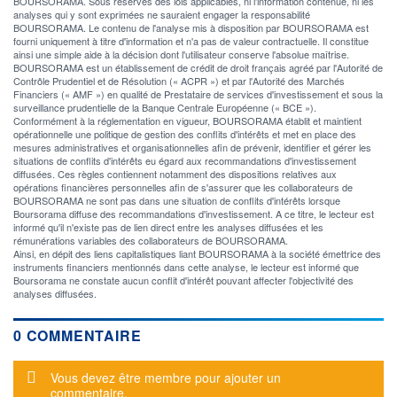
BOURSORAMA. Sous réserves des lois applicables, ni l'information contenue, ni les
analyses qui y sont exprimées ne sauraient engager la responsabilité
BOURSORAMA. Le contenu de l'analyse mis à disposition par BOURSORAMA est
fourni uniquement à titre d'information et n'a pas de valeur contractuelle. Il constitue
ainsi une simple aide à la décision dont l'utilisateur conserve l'absolue maîtrise.
BOURSORAMA est un établissement de crédit de droit français agréé par l'Autorité de
Contrôle Prudentiel et de Résolution (« ACPR ») et par l'Autorité des Marchés
Financiers (« AMF ») en qualité de Prestataire de services d'investissement et sous la
surveillance prudentielle de la Banque Centrale Européenne (« BCE »).
Conformément à la réglementation en vigueur, BOURSORAMA établit et maintient
opérationnelle une politique de gestion des conflits d'intérêts et met en place des
mesures administratives et organisationnelles afin de prévenir, identifier et gérer les
situations de conflits d'intérêts eu égard aux recommandations d'investissement
diffusées. Ces règles contiennent notamment des dispositions relatives aux
opérations financières personnelles afin de s'assurer que les collaborateurs de
BOURSORAMA ne sont pas dans une situation de conflits d'intérêts lorsque
Boursorama diffuse des recommandations d'investissement. A ce titre, le lecteur est
informé qu'il n'existe pas de lien direct entre les analyses diffusées et les
rémunérations variables des collaborateurs de BOURSORAMA.
Ainsi, en dépit des liens capitalistiques liant BOURSORAMA à la société émettrice des
instruments financiers mentionnés dans cette analyse, le lecteur est informé que
Boursorama ne constate aucun conflit d'intérêt pouvant affecter l'objectivité des
analyses diffusées.
0 COMMENTAIRE
Message d'alerte
Vous devez être membre pour ajouter un
commentaire.