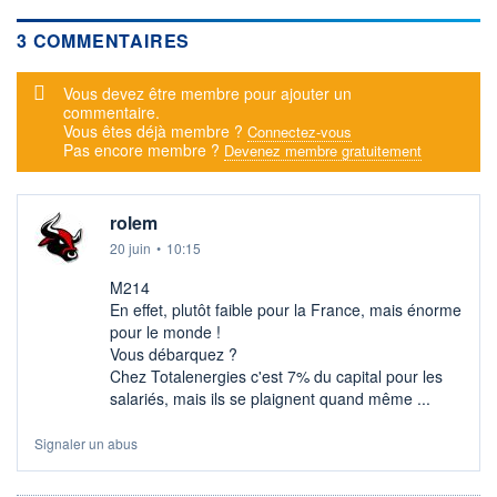
3 COMMENTAIRES
Message d'alerte
Vous devez être membre pour ajouter un
commentaire.
Vous êtes déjà membre ?
Connectez-vous
Pas encore membre ?
Devenez membre gratuitement
rolem
20 juin
•
10:15
M214
En effet, plutôt faible pour la France, mais énorme
pour le monde !
Vous débarquez ?
Chez Totalenergies c'est 7% du capital pour les
salariés, mais ils se plaignent quand même ...
Signaler un abus