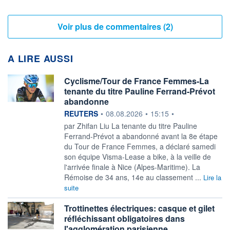
Voir plus de commentaires (2)
A LIRE AUSSI
Cyclisme/Tour de France Femmes-La
tenante du titre Pauline Ferrand-Prévot
abandonne
information fournie par
REUTERS
•
08.08.2026
•
15:15
•
par Zhifan Liu La tenante du titre Pauline
Ferrand-Prévot a ‌abandonné avant la 8e étape
du Tour de France Femmes, a déclaré samedi
son équipe Visma-Lease a bike, à la veille ​de
l'arrivée finale à Nice (Alpes-Maritime). La
Rémoise de 34 ans, 14e au classement ...
Lire la
suite
Trottinettes électriques: casque et gilet
réfléchissant obligatoires dans
l'agglomération parisienne