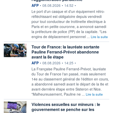
information fournie par
AFP
•
08.08.2026
•
14:52
•
Le port d'un casque et d'un équipement rétro-
réfléchissant est obligatoire depuis vendredi
pour tout conducteur de trottinette électrique à
Paris et en petite couronne, a annoncé samedi
la préfecture de police (PP) de la capitale. "Les
engins de déplacement personnel ...
Lire la suite
Tour de France: la lauréate sortante
Pauline Ferrand-Prévot abandonne
avant la 8e étape
information fournie par
AFP
•
08.08.2026
•
14:25
•
La Française Pauline Ferrand-Prévot, lauréate
du Tour de France l'an passé, mais seulement
14e au classement général de l'édition en cours,
a abandonné samedi avant le départ de la 8e et
avant-dernière étape entre Sisteron et Nice.
"Malheureusement, Pauline ne ...
Lire la suite
Violences sexuelles sur mineurs : le
gouvernement se penche sur les