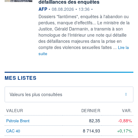
défaillances des enquêtes
information fournie par
AFP
•
08.08.2026
•
13:36
•
Dossiers "fantômes", enquêtes à l'abandon ou
perdues, manque d'effectifs... Le ministre de la
Justice, Gérald Darmanin, a transmis à son
homologue de l'Intérieur une note qui détaille
des défaillances majeures dans la prise en
compte des violences sexuelles faites ...
Lire la
suite
MES LISTES
Valeurs les plus consultées
VALEUR
DERNIER
VAR.
82,35
-0,88%
Pétrole Brent
8 714,93
+0,17%
CAC 40