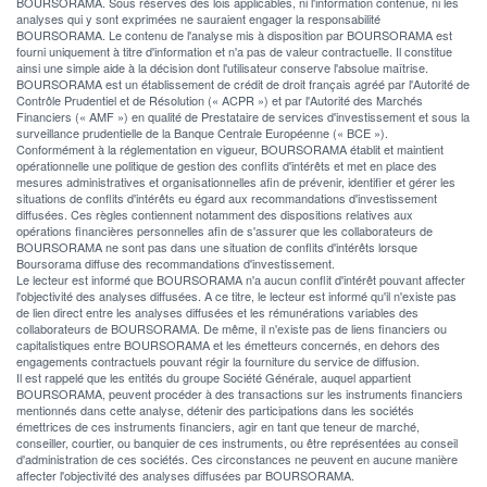
BOURSORAMA. Sous réserves des lois applicables, ni l'information contenue, ni les
analyses qui y sont exprimées ne sauraient engager la responsabilité
BOURSORAMA. Le contenu de l'analyse mis à disposition par BOURSORAMA est
fourni uniquement à titre d'information et n'a pas de valeur contractuelle. Il constitue
ainsi une simple aide à la décision dont l'utilisateur conserve l'absolue maîtrise.
BOURSORAMA est un établissement de crédit de droit français agréé par l'Autorité de
Contrôle Prudentiel et de Résolution (« ACPR ») et par l'Autorité des Marchés
Financiers (« AMF ») en qualité de Prestataire de services d'investissement et sous la
surveillance prudentielle de la Banque Centrale Européenne (« BCE »).
Conformément à la réglementation en vigueur, BOURSORAMA établit et maintient
opérationnelle une politique de gestion des conflits d'intérêts et met en place des
mesures administratives et organisationnelles afin de prévenir, identifier et gérer les
situations de conflits d'intérêts eu égard aux recommandations d'investissement
diffusées. Ces règles contiennent notamment des dispositions relatives aux
opérations financières personnelles afin de s'assurer que les collaborateurs de
BOURSORAMA ne sont pas dans une situation de conflits d'intérêts lorsque
Boursorama diffuse des recommandations d'investissement.
Le lecteur est informé que BOURSORAMA n'a aucun conflit d'intérêt pouvant affecter
l'objectivité des analyses diffusées. A ce titre, le lecteur est informé qu'il n'existe pas
de lien direct entre les analyses diffusées et les rémunérations variables des
collaborateurs de BOURSORAMA. De même, il n'existe pas de liens financiers ou
capitalistiques entre BOURSORAMA et les émetteurs concernés, en dehors des
engagements contractuels pouvant régir la fourniture du service de diffusion.
Il est rappelé que les entités du groupe Société Générale, auquel appartient
BOURSORAMA, peuvent procéder à des transactions sur les instruments financiers
mentionnés dans cette analyse, détenir des participations dans les sociétés
émettrices de ces instruments financiers, agir en tant que teneur de marché,
conseiller, courtier, ou banquier de ces instruments, ou être représentées au conseil
d'administration de ces sociétés. Ces circonstances ne peuvent en aucune manière
affecter l'objectivité des analyses diffusées par BOURSORAMA.