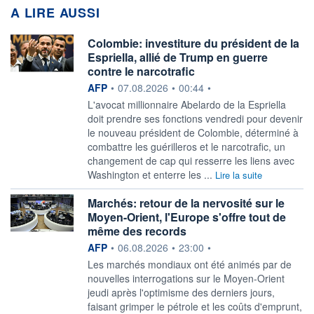
A LIRE AUSSI
Colombie: investiture du président de la
Espriella, allié de Trump en guerre
contre le narcotrafic
information fournie par
AFP
•
07.08.2026
•
00:44
•
L'avocat millionnaire Abelardo de la Espriella
doit prendre ses fonctions vendredi pour devenir
le nouveau président de Colombie, déterminé à
combattre les guérilleros et le narcotrafic, un
changement de cap qui resserre les liens avec
Washington et enterre les ...
Lire la suite
Marchés: retour de la nervosité sur le
Moyen-Orient, l'Europe s'offre tout de
même des records
information fournie par
AFP
•
06.08.2026
•
23:00
•
Les marchés mondiaux ont été animés par de
nouvelles interrogations sur le Moyen-Orient
jeudi après l'optimisme des derniers jours,
faisant grimper le pétrole et les coûts d'emprunt,