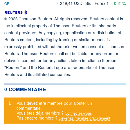
4 249,41 USD
Six - Forex 1
+0,21%
OR
© 2026 Thomson Reuters. All rights reserved. Reuters content is
the intellectual property of Thomson Reuters or its third party
content providers. Any copying, republication or redistribution of
Reuters content, including by framing or similar means, is
expressly prohibited without the prior written consent of Thomson
Reuters. Thomson Reuters shall not be liable for any errors or
delays in content, or for any actions taken in reliance thereon.
"Reuters" and the Reuters Logo are trademarks of Thomson
Reuters and its affiliated companies.
0 COMMENTAIRE
Message d'alerte
Vous devez être membre pour ajouter un
commentaire.
Vous êtes déjà membre ?
Connectez-vous
Pas encore membre ?
Devenez membre gratuitement