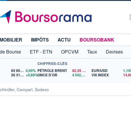
MOBILIER
IMPÔTS
ACTU
BOURSOBANK
 de Bourse
ETF - ETN
OPCVM
Taux
Devises
CHIFFRES-CLÉS
65 606,71
0,00%
PÉTROLE BRENT
82,35
$US
EUR/USD
26 319,45
+0,69%
ONCE D'OR
4 342,26
$US
VIX INDEX
14,9
Schindler, Campari, Sodexo