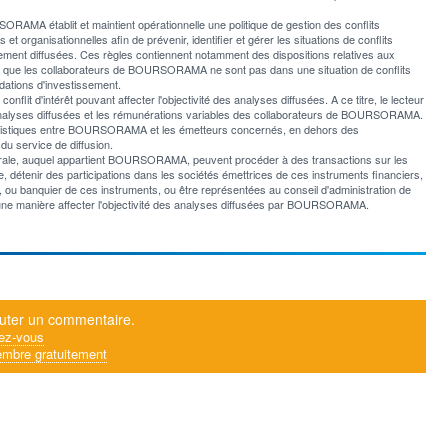
AMA établit et maintient opérationnelle une politique de gestion des conflits
et organisationnelles afin de prévenir, identifier et gérer les situations de conflits
ement diffusées. Ces règles contiennent notamment des dispositions relatives aux
er que les collaborateurs de BOURSORAMA ne sont pas dans une situation de conflits
ations d'investissement.
t d'intérêt pouvant affecter l'objectivité des analyses diffusées. A ce titre, le lecteur
les analyses diffusées et les rémunérations variables des collaborateurs de BOURSORAMA.
italistiques entre BOURSORAMA et les émetteurs concernés, en dehors des
du service de diffusion.
nérale, auquel appartient BOURSORAMA, peuvent procéder à des transactions sur les
 détenir des participations dans les sociétés émettrices de ces instruments financiers,
er, ou banquier de ces instruments, ou être représentées au conseil d'administration de
ne manière affecter l'objectivité des analyses diffusées par BOURSORAMA.
uter un commentaire.
ez-vous
mbre gratuitement