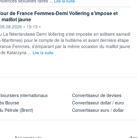
olences sexuelles faites ...
Lire la suite
our de France Femmes-Demi Vollering s'impose et
 maillot jaune
ournie par
08.08.2026
•
19:13
•
iu La Néerlandaise Demi Vollering s'est imposée en solitaire ‌samedi
s-Maritimes) pour le compte de la huitième et avant dernière étape
rance Femmes, s'emparant par la même ​occasion du maillot jaune
 de Katarzyna ...
Lire la suite
 boursiers internationaux
Convertisseur de devises
ès Bourse
Convertisseur dollar / euro
u Pétrole (Brent)
Convertisseur euro / dollar
Assurance vie
Assu