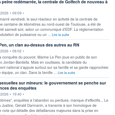
à peine redémarrée, la centrale de Golfech de nouveau à
ournie par
.2026
•
09:09
•
arré vendredi, le seul réacteur en activité de la centrale de
ne centaine de kilomètres au nord-ouest de Toulouse, a été de
té samedi soir, selon un communiqué d'EDF. La réglementation
dulation de puissance ou un ...
Lire la suite
Pen, un clan au-dessus des autres au RN
ournie par
.2026
•
08:02
•
a conquête du pouvoir, Marine Le Pen joue en public de son
c Jordan Bardella. Mais en coulisses, la candidate du
t national s'appuie surtout sur sa famille et sa garde rapprochée:
équipe, un clan. Dans la famille ...
Lire la suite
sexuelles sur mineurs: le gouvernement se penche sur
lances des enquêtes
ournie par
.2026
•
19:40
•
ntômes", enquêtes à l'abandon ou perdues, manque d'effectifs... Le
la Justice, Gérald Darmanin, a transmis à son homologue de
ne note qui détaille des défaillances majeures dans la prise en