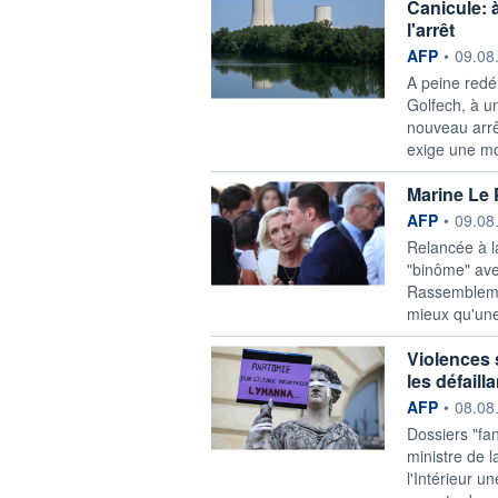
Canicule: 
l'arrêt
information f
AFP
•
09.08
A peine redém
Golfech, à u
nouveau arrê
exige une mo
Marine Le 
information f
AFP
•
09.08
Relancée à l
"binôme" ave
Rassemblemen
mieux qu'une 
Violences 
les défail
information f
AFP
•
08.08
Dossiers "fa
ministre de 
l'Intérieur u