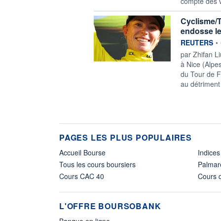
compte des vi
Cyclisme/T
endosse le
information f
REUTERS
•
par Zhifan L
à Nice (Alpe
du Tour de F
au détriment
PAGES LES PLUS POPULAIRES
Accueil Bourse
Indices
Tous les cours boursiers
Palmar
Cours CAC 40
Cours d
L'OFFRE BOURSOBANK
Banque en ligne