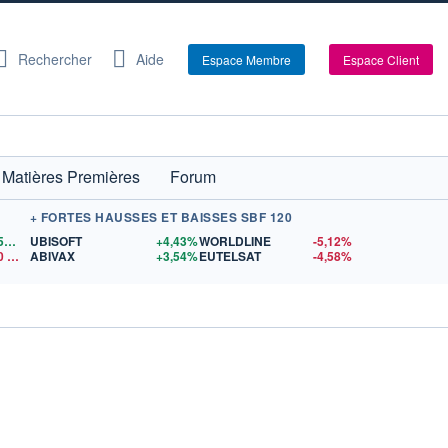
Rechercher
Aide
Espace Membre
Espace Client
Matières Premières
Forum
+ FORTES HAUSSES ET BAISSES SBF 120
1,1559
$US
UBISOFT
+4,43%
WORLDLINE
-5,12%
0
$US
ABIVAX
+3,54%
EUTELSAT
-4,58%