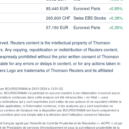
85,440 EUR
Euronext Paris
+0,85%
265,600 CHF
Swiss EBS Stocks
+0,38%
57,150 EUR
Euronext Paris
+0,35%
ved. Reuters content is the intellectual property of Thomson
rs. Any copying, republication or redistribution of Reuters content,
 expressly prohibited without the prior written consent of Thomson
ble for any errors or delays in content, or for any actions taken in
ers Logo are trademarks of Thomson Reuters and its affiliated
ée par BOURSORAMA le 23/01/2024 à 13:51:02.
usion, BOURSORAMA n'a participé en aucune manière à son élaboration ni exercé aucun
rmations contenues dans cette analyse ont été retranscrites « en l'état », sans
u estimations qui y sont exprimées sont celles de ses auteurs et ne sauraient refléter le
applicables, ni l'information contenue, ni les analyses qui y sont exprimées ne
e contenu de l'analyse mis à disposition par BOURSORAMA est fourni uniquement à
l constitue ainsi une simple aide à la décision dont l'utilisateur conserve l'absolue
rançais agréé par l'Autorité de Contrôle Prudentiel et de Résolution (« ACPR ») et par
 de Prestataire de services d'investissement et sous la surveillance prudentielle de la