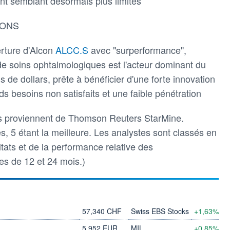
nt semblant désormais plus limités
IONS
rture d'Alcon
ALCC.S
avec "surperformance",
de soins ophtalmologiques est l'acteur dominant du
s de dollars, prête à bénéficier d'une forte innovation
 besoins non satisfaits et une faible pénétration
s proviennent de Thomson Reuters StarMine.
les, 5 étant la meilleure. Les analystes sont classés en
ltats et de la performance relative des
s de 12 et 24 mois.)
57,340 CHF
Swiss EBS Stocks
+1,63%
5,952 EUR
MIL
+0,85%