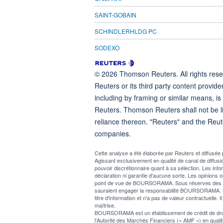
SAINT-GOBAIN
SCHINDLERHLDG PC
SODEXO
© 2026 Thomson Reuters. All rights reser
Reuters or its third party content provide
including by framing or similar means, is
Reuters. Thomson Reuters shall not be lia
reliance thereon. "Reuters" and the Reut
companies.
Cette analyse a été élaborée par Reuters et diffus
Agissant exclusivement en qualité de canal de diff
pouvoir discrétionnaire quant à sa sélection. Les info
déclaration ni garantie d'aucune sorte. Les opinions o
point de vue de BOURSORAMA. Sous réserves des lois 
sauraient engager la responsabilité BOURSORAMA. L
titre d'information et n'a pas de valeur contractuelle. I
maîtrise.
BOURSORAMA est un établissement de crédit de droit f
l'Autorité des Marchés Financiers (« AMF ») en qualité