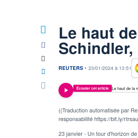
Le haut de 
Schindler,
information fournie par
REUTERS
•
23/01/2024 à 13:51
Le haut de la 
Écouter cet article
((Traduction automatisée par Reu
responsabilité https://bit.ly/rtrsau
23 janvier - Un tour d'horizon de 