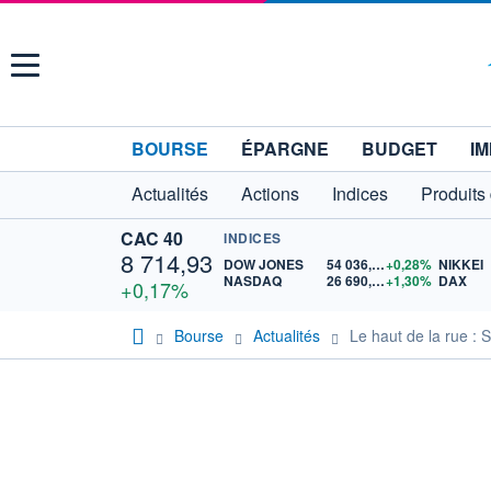
Menu
BOURSE
ÉPARGNE
BUDGET
IM
Actualités
Actions
Indices
Produits
CAC 40
INDICES
8 714,93
DOW JONES
54 036,93
+0,28%
NIKKEI
NASDAQ
26 690,62
+1,30%
DAX
+0,17%
Bourse
Actualités
Le haut de la rue : 