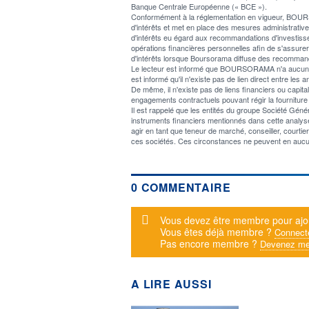
Banque Centrale Européenne (« BCE »).
Conformément à la réglementation en vigueur, BOURSOR
d'intérêts et met en place des mesures administratives 
d'intérêts eu égard aux recommandations d'investiss
opérations financières personnelles afin de s'assur
d'intérêts lorsque Boursorama diffuse des recommand
Le lecteur est informé que BOURSORAMA n'a aucun confli
est informé qu'il n'existe pas de lien direct entre 
De même, il n'existe pas de liens financiers ou cap
engagements contractuels pouvant régir la fourniture 
Il est rappelé que les entités du groupe Société Gé
instruments financiers mentionnés dans cette analyse,
agir en tant que teneur de marché, conseiller, courti
ces sociétés. Ces circonstances ne peuvent en aucu
0 COMMENTAIRE
Message d'alerte
Vous devez être membre pour ajo
Vous êtes déjà membre ?
Connect
Pas encore membre ?
Devenez me
A LIRE AUSSI