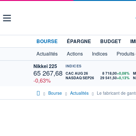
Menu
BOURSE
ÉPARGNE
BUDGET
IM
Actualités
Actions
Indices
Produits
Nikkei 225
INDICES
65 267,68
CAC AUG 26
8 718,00
+0,08%
M
NASDAQ SEP26
29 541,50
+0,13%
N
-0,63%
Bourse
Actualités
Le fabricant de gants