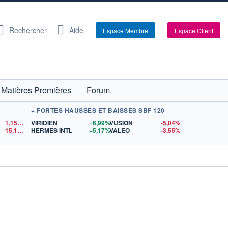
Rechercher
Aide
Espace Membre
Espace Client
Matières Premières
Forum
+ FORTES HAUSSES ET BAISSES SBF 120
1,1520
$US
VIRIDIEN
+6,99%
VUSION
-5,04%
15,15
$US
HERMES INTL
+5,17%
VALEO
-3,55%