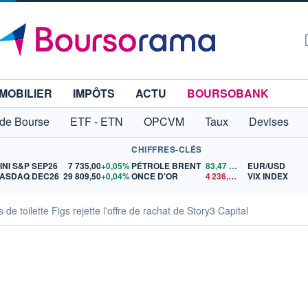
MOBILIER
IMPÔTS
ACTU
BOURSOBANK
 de Bourse
ETF - ETN
OPCVM
Taux
Devises
CHIFFRES-CLÉS
INI S&P SEP26
7 735,00
+0,05%
PÉTROLE BRENT
83,47
$US
EUR/USD
ASDAQ DEC26
29 809,50
+0,04%
ONCE D'OR
4 236,16
$US
VIX INDEX
 de toilette Figs rejette l'offre de rachat de Story3 Capital