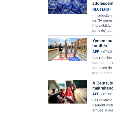
adolescen
information f
REUTERS
•
((Traduction
de l'IA génér
https://bit.l
du texte) pa
Yémen: au 
houthis
information f
AFP
•
07.08
Les rebelles
tuant au moin
menaces de r
quatre ans d'h
A Ceuta, l
maltraitan
information f
AFP
•
07.08
Les centaine
risquent d'êt
arrivée la s