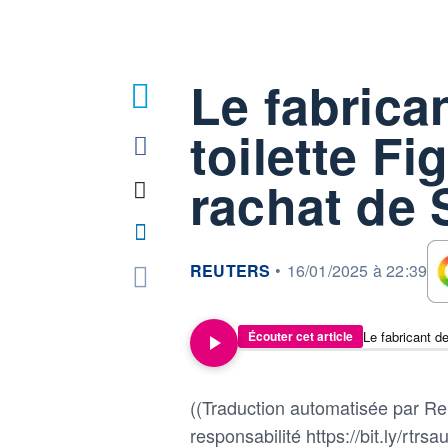
Le fabrica
toilette Fig
rachat de 
information fournie par
REUTERS
•
16/01/2025 à 22:39
Écouter cet article
((Traduction automatisée par Reu
responsabilité https://bit.ly/rtrsau