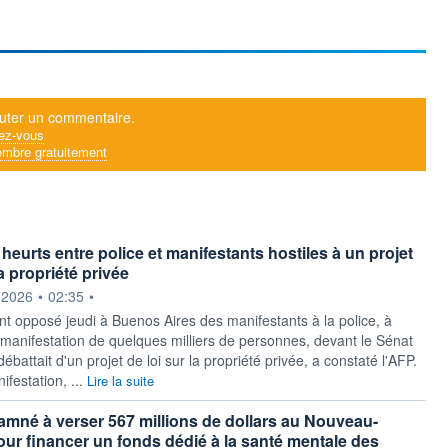
uter un commentaire.
ez-vous
mbre gratuitement
heurts entre police et manifestants hostiles à un projet
la propriété privée
ournie par
.2026
•
02:35
•
nt opposé jeudi à Buenos Aires des manifestants à la police, à
e manifestation de quelques milliers de personnes, devant le Sénat
débattait d'un projet de loi sur la propriété privée, a constaté l'AFP.
ifestation, ...
Lire la suite
mné à verser 567 millions de dollars au Nouveau-
ur financer un fonds dédié à la santé mentale des