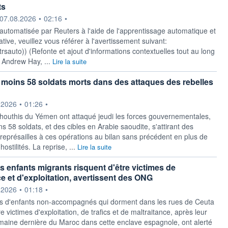
ts
ournie par
07.08.2026
•
02:16
•
 automatisée par Reuters à l'aide de l'apprentissage automatique et
ative, veuillez vous référer à l'avertissement suivant:
y/rtrsauto)) (Refonte et ajout d'informations contextuelles tout au long
r Andrew Hay, ...
Lire la suite
moins 58 soldats morts dans des attaques des rebelles
ournie par
.2026
•
01:26
•
 houthis du Yémen ont attaqué jeudi les forces gouvernementales,
s 58 soldats, et des cibles en Arabie saoudite, s'attirant des
eprésailles à ces opérations au bilan sans précédent en plus de
ostilités. La reprise, ...
Lire la suite
es enfants migrants risquent d'être victimes de
ce et d'exploitation, avertissent des ONG
ournie par
.2026
•
01:18
•
s d'enfants non-accompagnés qui dorment dans les rues de Ceuta
re victimes d'exploitation, de trafics et de maltraitance, après leur
emaine dernière du Maroc dans cette enclave espagnole, ont alerté