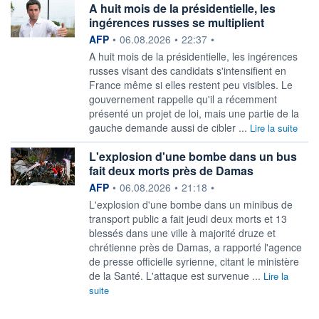
A huit mois de la présidentielle, les
ingérences russes se multiplient
information fournie par
AFP
•
06.08.2026
•
22:37
•
A huit mois de la présidentielle, les ingérences
russes visant des candidats s'intensifient en
France même si elles restent peu visibles. Le
gouvernement rappelle qu'il a récemment
présenté un projet de loi, mais une partie de la
gauche demande aussi de cibler ...
Lire la suite
L'explosion d'une bombe dans un bus
fait deux morts près de Damas
information fournie par
AFP
•
06.08.2026
•
21:18
•
L'explosion d'une bombe dans un minibus de
transport public a fait jeudi deux morts et 13
blessés dans une ville à majorité druze et
chrétienne près de Damas, a rapporté l'agence
de presse officielle syrienne, citant le ministère
de la Santé. L'attaque est survenue ...
Lire la
suite