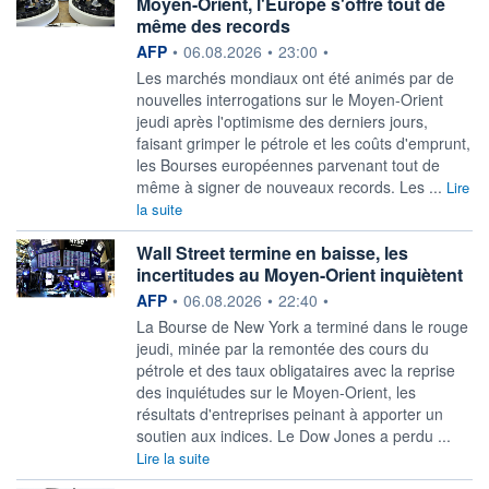
Moyen-Orient, l'Europe s'offre tout de
même des records
information fournie par
AFP
•
06.08.2026
•
23:00
•
Les marchés mondiaux ont été animés par de
nouvelles interrogations sur le Moyen-Orient
jeudi après l'optimisme des derniers jours,
faisant grimper le pétrole et les coûts d'emprunt,
les Bourses européennes parvenant tout de
même à signer de nouveaux records. Les ...
Lire
la suite
Wall Street termine en baisse, les
incertitudes au Moyen-Orient inquiètent
information fournie par
AFP
•
06.08.2026
•
22:40
•
La Bourse de New York a terminé dans le rouge
jeudi, minée par la remontée des cours du
pétrole et des taux obligataires avec la reprise
des inquiétudes sur le Moyen-Orient, les
résultats d'entreprises peinant à apporter un
soutien aux indices. Le Dow Jones a perdu ...
Lire la suite