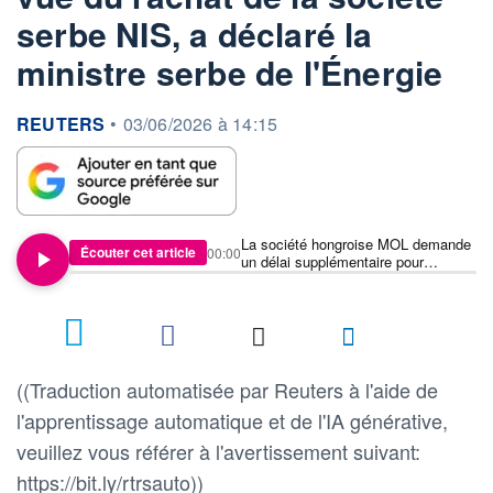
serbe NIS, a déclaré la
ministre serbe de l'Énergie
information fournie par
REUTERS
•
03/06/2026 à 14:15
La société hongroise MOL demande
Écouter cet article
00:00
un délai supplémentaire pour
finaliser les négociations en vue du
rachat de la société serbe NIS, a
déclaré la ministre serbe de l'Énergie
((Traduction automatisée par Reuters à l'aide de
l'apprentissage automatique et de l'IA générative,
veuillez vous référer à l'avertissement suivant:
https://bit.ly/rtrsauto))