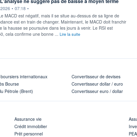
L'analyse ne suggère pas de baisse à moyen terme
ournie par
.2026
•
07:18
•
MACD est négatif, mais il se situe au-dessus de sa ligne de
endance est en train de changer. Maintenant, le MACD doit franchir
e la hausse se poursuive dans les jours à venir. Le RSI est
50, cela confirme une bonne ...
Lire la suite
 boursiers internationaux
Convertisseur de devises
ès Bourse
Convertisseur dollar / euro
u Pétrole (Brent)
Convertisseur euro / dollar
Assurance vie
Assu
Crédit immobilier
Inve
Prêt personnel
PE