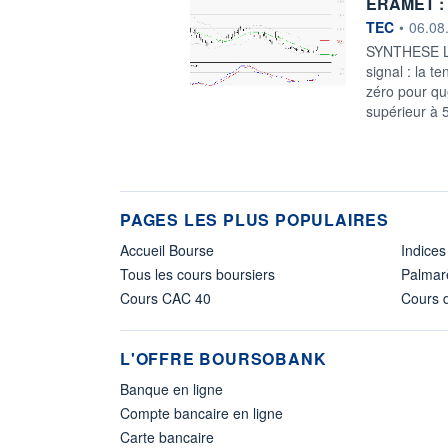
ERAMET : 
information f
TEC
•
06.08
SYNTHESE Le 
signal : la t
zéro pour qu
supérieur à 
PAGES LES PLUS POPULAIRES
Accueil Bourse
Indices
Tous les cours boursiers
Palmar
Cours CAC 40
Cours d
L'OFFRE BOURSOBANK
Banque en ligne
Compte bancaire en ligne
Carte bancaire