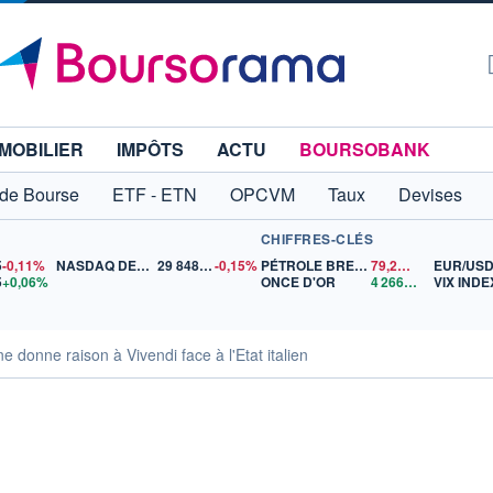
MOBILIER
IMPÔTS
ACTU
BOURSOBANK
 de Bourse
ETF - ETN
OPCVM
Taux
Devises
CHIFFRES-CLÉS
5
-0,11%
NASDAQ DEC26
29 848,50
-0,15%
PÉTROLE BRENT
79,21
$US
EUR/US
5
+0,06%
ONCE D'OR
4 266,80
$US
VIX INDE
e donne raison à Vivendi face à l'Etat italien