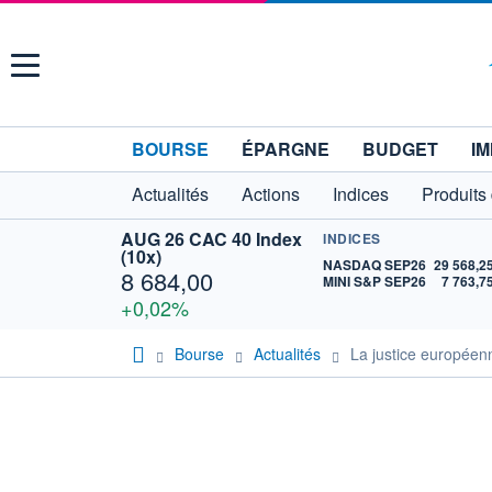
Menu
BOURSE
ÉPARGNE
BUDGET
IM
Actualités
Actions
Indices
Produits
AUG 26 CAC 40 Index
INDICES
(10x)
NASDAQ SEP26
29 568,2
8 684,00
MINI S&P SEP26
7 763,7
+0,02%
Bourse
Actualités
La justice européenn