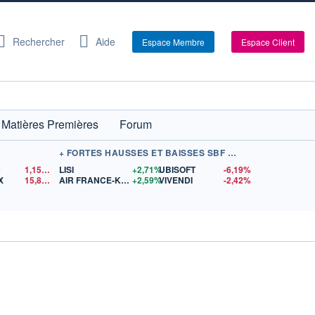
Rechercher
Aide
Espace Membre
Espace Client
Matières Premières
Forum
+ FORTES HAUSSES ET BAISSES SBF 120
D
1,1548
$US
LISI
+2,71%
UBISOFT
-6,19%
X
15,81
$US
AIR FRANCE-KLM
+2,59%
VIVENDI
-2,42%