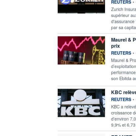
information f
REUTERS
•
Zurich Insura
supérieur aux
d'assurance 
par sa capita
Maurel & P
prix
information f
REUTERS
•
Maurel & ‌Pro
d’exploitatio
performance d
son Ebitda ⁠
KBC relève
information f
REUTERS
•
KBC a ‌relevé
croissance d
d'environ 7,0
9,9% et ​6,73