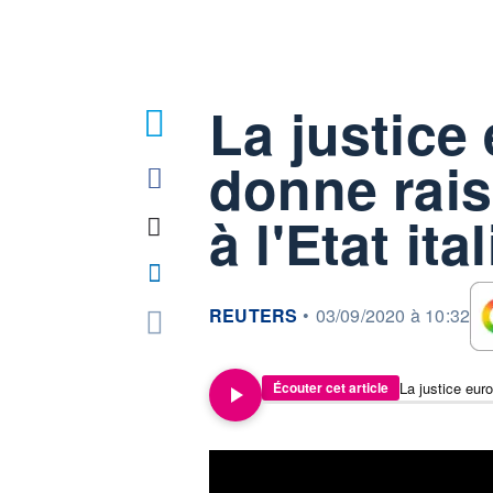
La justice
1
donne rais
à l'Etat ita
information fournie par
REUTERS
•
03/09/2020 à 10:32
La justice euro
Écouter cet article