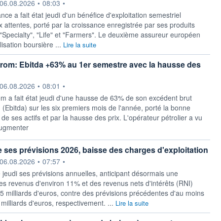
ournie par
06.08.2026
•
08:03
•
nce ‌a fait état jeudi d'un bénéfice ​d'exploitation semestriel
 attentes, porté par la croissance enregistrée par ses produits
"Specialty", "Life" ​et "Farmers". Le deuxième assureur européen
lisation boursière ...
Lire la suite
rom: Ebitda +63% au 1er semestre avec la hausse des
ournie par
06.08.2026
•
08:01
•
m a fait état ​jeudi d'une hausse de 63% de son excédent brut ​
n (Ebitda) sur les six premiers mois ​de l'année, porté ⁠la bonne
e ‌ses actifs et par la hausse des prix. L'opérateur ​pétrolier ‌a vu
augmenter
 ses prévisions 2026, baisse des charges d'exploitation
ournie par
06.08.2026
•
07:57
•
 jeudi ses prévisions annuelles, anticipant désormais ​une
es revenus d'environ 11% et des revenus nets d'intérêts (RNI)
5 milliards ​d'euros, contre des prévisions précédentes d'au moins
 milliards d'euros, ⁠respectivement. ...
Lire la suite