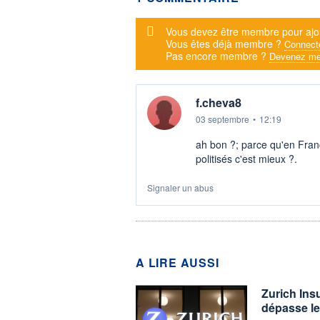
Message d'alerte
Vous devez être membre pour ajo
Vous êtes déjà membre ?
Connect
Pas encore membre ?
Devenez me
f.cheva8
03 septembre
•
12:19
ah bon ?; parce qu'en Fran
politisés c'est mieux ?.
Signaler un abus
A LIRE AUSSI
Zurich Ins
dépasse le