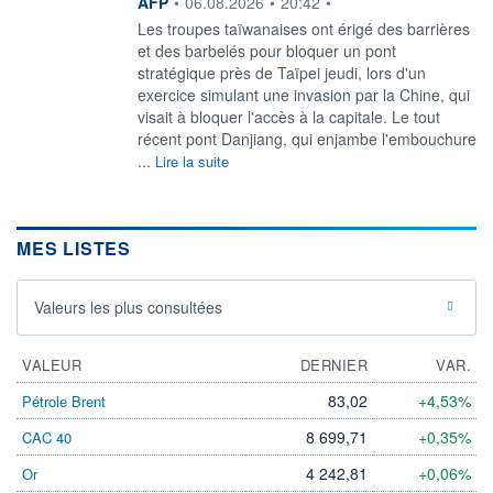
information fournie par
AFP
•
06.08.2026
•
20:42
•
Les troupes taïwanaises ont érigé des barrières
et des barbelés pour bloquer un pont
stratégique près de Taïpei jeudi, lors d'un
exercice simulant une invasion par la Chine, qui
visait à bloquer l'accès à la capitale. Le tout
récent pont Danjiang, qui enjambe l'embouchure
...
Lire la suite
MES LISTES
Valeurs les plus consultées
VALEUR
DERNIER
VAR.
83,02
+4,53%
Pétrole Brent
8 699,71
+0,35%
CAC 40
4 242,81
+0,06%
Or