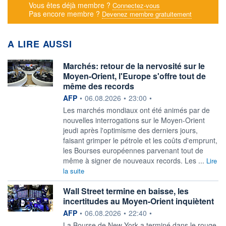
Vous êtes déjà membre ?
Connectez-vous
Pas encore membre ?
Devenez membre gratuitement
A LIRE AUSSI
Marchés: retour de la nervosité sur le
Moyen-Orient, l'Europe s'offre tout de
même des records
information fournie par
AFP
•
06.08.2026
•
23:00
•
Les marchés mondiaux ont été animés par de
nouvelles interrogations sur le Moyen-Orient
jeudi après l'optimisme des derniers jours,
faisant grimper le pétrole et les coûts d'emprunt,
les Bourses européennes parvenant tout de
même à signer de nouveaux records. Les ...
Lire
la suite
Wall Street termine en baisse, les
incertitudes au Moyen-Orient inquiètent
information fournie par
AFP
•
06.08.2026
•
22:40
•
La Bourse de New York a terminé dans le rouge