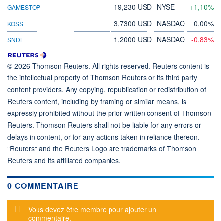
19,230 USD
NYSE
+1,10%
GAMESTOP
3,7300 USD
NASDAQ
0,00%
KOSS
1,2000 USD
NASDAQ
-0,83%
SNDL
© 2026 Thomson Reuters. All rights reserved. Reuters content is
the intellectual property of Thomson Reuters or its third party
content providers. Any copying, republication or redistribution of
Reuters content, including by framing or similar means, is
expressly prohibited without the prior written consent of Thomson
Reuters. Thomson Reuters shall not be liable for any errors or
delays in content, or for any actions taken in reliance thereon.
"Reuters" and the Reuters Logo are trademarks of Thomson
Reuters and its affiliated companies.
0 COMMENTAIRE
Message d'alerte
Vous devez être membre pour ajouter un
commentaire.