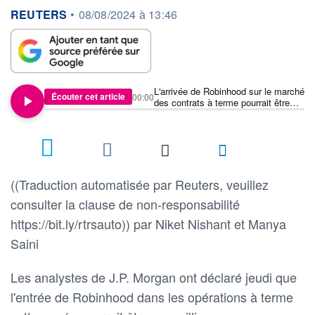
information fournie par
REUTERS
•
08/08/2024 à 13:46
L'arrivée de Robinhood sur le marché
Écouter cet article
00:00
des contrats à terme pourrait être
difficile, voire gratuite, selon J.P.
Morgan
((Traduction automatisée par Reuters, veuillez
consulter la clause de non-responsabilité
https://bit.ly/rtrsauto)) par Niket Nishant et Manya
Saini
Les analystes de J.P. Morgan ont déclaré jeudi que
l'entrée de Robinhood dans les opérations à terme