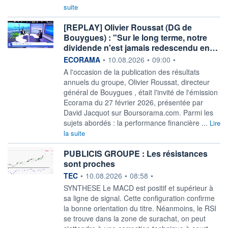
suite
[REPLAY] Olivier Roussat (DG de
Bouygues) : "Sur le long terme, notre
dividende n'est jamais redescendu en…
information fournie par
ECORAMA
•
10.08.2026
•
09:00
•
A l'occasion de la publication des résultats
annuels du groupe, Olivier Roussat, directeur
général de Bouygues , était l'invité de l'émission
Ecorama du 27 février 2026, présentée par
David Jacquot sur Boursorama.com. Parmi les
sujets abordés : la performance financière ...
Lire
la suite
PUBLICIS GROUPE : Les résistances
sont proches
information fournie par
TEC
•
10.08.2026
•
08:58
•
SYNTHESE Le MACD est positif et supérieur à
sa ligne de signal. Cette configuration confirme
la bonne orientation du titre. Néanmoins, le RSI
se trouve dans la zone de surachat, on peut