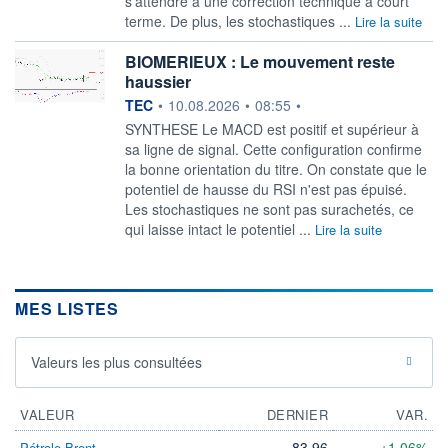
s'attendre à une correction technique à court
terme. De plus, les stochastiques ...
Lire la suite
BIOMERIEUX : Le mouvement reste
haussier
information fournie par
TEC
•
10.08.2026
•
08:55
•
SYNTHESE Le MACD est positif et supérieur à
sa ligne de signal. Cette configuration confirme
la bonne orientation du titre. On constate que le
potentiel de hausse du RSI n'est pas épuisé.
Les stochastiques ne sont pas surachetés, ce
qui laisse intact le potentiel ...
Lire la suite
MES LISTES
Valeurs les plus consultées
VALEUR
DERNIER
VAR.
83,96
+1,06%
Pétrole Brent