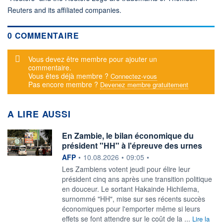
Reuters and its affiliated companies.
0 COMMENTAIRE
Message d'alerte
Vous devez être membre pour ajouter un
commentaire.
Vous êtes déjà membre ?
Connectez-vous
Pas encore membre ?
Devenez membre gratuitement
A LIRE AUSSI
En Zambie, le bilan économique du
président "HH" à l'épreuve des urnes
information fournie par
AFP
•
10.08.2026
•
09:05
•
Les Zambiens votent jeudi pour élire leur
président cinq ans après une transition politique
en douceur. Le sortant Hakainde Hichilema,
surnommé "HH", mise sur ses récents succès
économiques pour l'emporter même si leurs
effets se font attendre sur le coût de la ...
Lire la