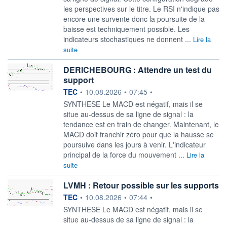
les perspectives sur le titre. Le RSI n'indique pas
encore une survente donc la poursuite de la
baisse est techniquement possible. Les
indicateurs stochastiques ne donnent ...
Lire la
suite
DERICHEBOURG : Attendre un test du
support
information fournie par
TEC
•
10.08.2026
•
07:45
•
SYNTHESE Le MACD est négatif, mais il se
situe au-dessus de sa ligne de signal : la
tendance est en train de changer. Maintenant, le
MACD doit franchir zéro pour que la hausse se
poursuive dans les jours à venir. L'indicateur
principal de la force du mouvement ...
Lire la
suite
LVMH : Retour possible sur les supports
information fournie par
TEC
•
10.08.2026
•
07:44
•
SYNTHESE Le MACD est négatif, mais il se
situe au-dessus de sa ligne de signal : la