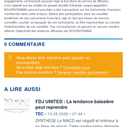
engagements contractuels pouvant régir la fourniture du service de diffusion.
Il est rappelé que les entités du groupe Société Générale, auquel appartient
BOURSORAMA, peuvent procéder à des transactions sur les instruments financiers
mentionnés dans cette analyse, détenir des participations dans les sociétés
émettrices de ces instruments financiers, agir en tant que teneur de marché,
conseiller, courtier, ou banquier de ces instruments, ou être représentées au conseil
d'administration de ces sociétés. Ces circonstances ne peuvent en aucune manière
affecter l'objectivité des analyses diffusées par BOURSORAMA.
0 COMMENTAIRE
Message d'alerte
Vous devez être membre pour ajouter un
commentaire.
Vous êtes déjà membre ?
Connectez-vous
Pas encore membre ?
Devenez membre gratuitement
A LIRE AUSSI
FDJ UNITED : La tendance baissière
peut reprendre
information fournie par
TEC
•
10.08.2026
•
07:48
•
SYNTHESE Le MACD est négatif et inférieur à
sa ligne de signal. Cette configuration dégrade