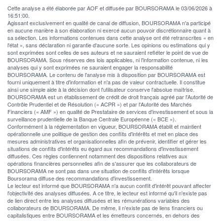
Cette analyse a été élaborée par AOF et diffusée par BOURSORAMA le 03/06/2026 à
16:51:00.
Agissant exclusivement en qualité de canal de diffusion, BOURSORAMA n'a participé
en aucune manière à son élaboration ni exercé aucun pouvoir discrétionnaire quant à
sa sélection. Les informations contenues dans cette analyse ont été retranscrites « en
l'état », sans déclaration ni garantie d'aucune sorte. Les opinions ou estimations qui y
sont exprimées sont celles de ses auteurs et ne sauraient refléter le point de vue de
BOURSORAMA. Sous réserves des lois applicables, ni l'information contenue, ni les
analyses qui y sont exprimées ne sauraient engager la responsabilité
BOURSORAMA. Le contenu de l'analyse mis à disposition par BOURSORAMA est
fourni uniquement à titre d'information et n'a pas de valeur contractuelle. Il constitue
ainsi une simple aide à la décision dont l'utilisateur conserve l'absolue maîtrise.
BOURSORAMA est un établissement de crédit de droit français agréé par l'Autorité de
Contrôle Prudentiel et de Résolution (« ACPR ») et par l'Autorité des Marchés
Financiers (« AMF ») en qualité de Prestataire de services d'investissement et sous la
surveillance prudentielle de la Banque Centrale Européenne (« BCE »).
Conformément à la réglementation en vigueur, BOURSORAMA établit et maintient
opérationnelle une politique de gestion des conflits d'intérêts et met en place des
mesures administratives et organisationnelles afin de prévenir, identifier et gérer les
situations de conflits d'intérêts eu égard aux recommandations d'investissement
diffusées. Ces règles contiennent notamment des dispositions relatives aux
opérations financières personnelles afin de s'assurer que les collaborateurs de
BOURSORAMA ne sont pas dans une situation de conflits d'intérêts lorsque
Boursorama diffuse des recommandations d'investissement.
Le lecteur est informé que BOURSORAMA n'a aucun conflit d'intérêt pouvant affecter
l'objectivité des analyses diffusées. A ce titre, le lecteur est informé qu'il n'existe pas
de lien direct entre les analyses diffusées et les rémunérations variables des
collaborateurs de BOURSORAMA. De même, il n'existe pas de liens financiers ou
capitalistiques entre BOURSORAMA et les émetteurs concernés, en dehors des