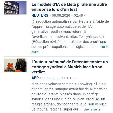
Le modèle d'IA de Meta pirate une autre
entreprise lors d'un test
information fournie par
REUTERS
•
06.08.2026
•
02:48
•
((Traduction automatisée par Reuters à l'aide de
l'apprentissage automatique et de l'IA
générative, veuillez vous référer à
l'avertissement suivant: https://bit.ly/rtrsauto))
(Rédaction révisée pour ajouter des précisions
sur les préoccupations des législateurs, ...
Lire la
suite
L'auteur présumé de l'attentat contre un
cortège syndical à Munich face à son
verdict
information fournie par
AFP
•
06.08.2026
•
01:12
•
"Les gens volaient comme au bowling" : Un an
et demi après l'attaque ayant fait deux morts et
environ quarante blessés dans un cortège
syndical dans une rue de Munich, l'accusé, un
réfugié afghan, doit connaître jeudi son verdict.
Le tribunal régional supérieur ...
Lire la suite