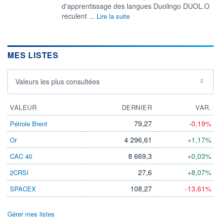
d'apprentissage des langues Duolingo DUOL.O
reculent ...
Lire la suite
MES LISTES
Valeurs les plus consultées
VALEUR
DERNIER
VAR.
79,27
-0,19%
Pétrole Brent
4 296,61
+1,17%
Or
8 669,3
+0,03%
CAC 40
27,6
+8,07%
2CRSI
108,27
-13,61%
SPACEX
Gérer mes listes