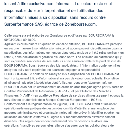
le sont à titre exclusivement informatif. Le lecteur reste seul
responsable de leur interprétation et de l'utilisation des
informations mises à sa disposition, sans recours contre
Surperformance SAS, éditrice de Zonebourse.com.
Cette analyse a été élaborée par Zonebourse et diffusée par BOURSORAMA le
09/03/2026 à 09:40:00.
Agissant exclusivement en qualité de canal de diffusion, BOURSORAMA n'a participé
en aucune manière à son élaboration ni exercé aucun pouvoir discrétionnaire quant à
sa sélection. Les informations contenues dans cette analyse ont été retranscrites « en
l'état », sans déclaration ni garantie d'aucune sorte. Les opinions ou estimations qui y
sont exprimées sont celles de ses auteurs et ne sauraient refléter le point de vue de
BOURSORAMA. Sous réserves des lois applicables, ni l'information contenue, ni les
analyses qui y sont exprimées ne sauraient engager la responsabilité
BOURSORAMA. Le contenu de l'analyse mis à disposition par BOURSORAMA est
fourni uniquement à titre d'information et n'a pas de valeur contractuelle. Il constitue
ainsi une simple aide à la décision dont l'utilisateur conserve l'absolue maîtrise.
BOURSORAMA est un établissement de crédit de droit français agréé par l'Autorité de
Contrôle Prudentiel et de Résolution (« ACPR ») et par l'Autorité des Marchés
Financiers (« AMF ») en qualité de Prestataire de services d'investissement et sous la
surveillance prudentielle de la Banque Centrale Européenne (« BCE »).
Conformément à la réglementation en vigueur, BOURSORAMA établit et maintient
opérationnelle une politique de gestion des conflits d'intérêts et met en place des
mesures administratives et organisationnelles afin de prévenir, identifier et gérer les
situations de conflits d'intérêts eu égard aux recommandations d'investissement
diffusées. Ces règles contiennent notamment des dispositions relatives aux
opérations financières personnelles afin de s'assurer que les collaborateurs de