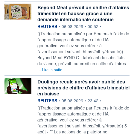
Beyond Meat prévoit un chiffre d'affaires
trimestriel en hausse grâce à une
demande internationale soutenue
information fournie par
REUTERS
•
06.08.2026
•
00:52
•
((Traduction automatisée par Reuters à l'aide de
l'apprentissage automatique et de l'IA
générative, veuillez vous référer à
l'avertissement suivant: https://bit.ly/rtrsauto))
Beyond Meat BYND.O , fabricant de substituts
de viande, prévoit mercredi un chiffre d'affaires
...
Lire la suite
Duolingo recule après avoir publié des
prévisions de chiffre d'affaires trimestriel
en baisse
information fournie par
REUTERS
•
05.08.2026
•
23:42
•
((Traduction automatisée par Reuters à l'aide de
l'apprentissage automatique et de l'IA
générative, veuillez vous référer à
l'avertissement suivant: https://bit.ly/rtrsauto)) 5
août - ** Les actions de la plateforme