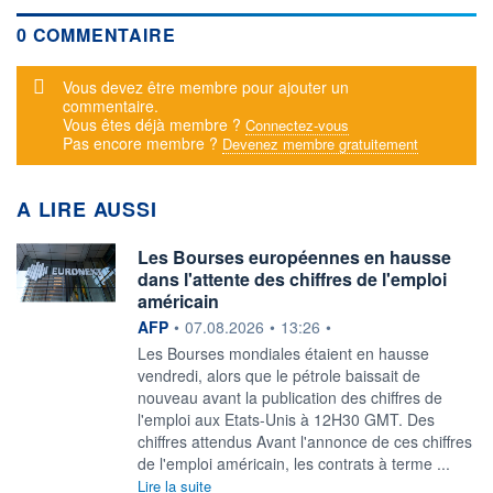
0 COMMENTAIRE
Message d'alerte
Vous devez être membre pour ajouter un
commentaire.
Vous êtes déjà membre ?
Connectez-vous
Pas encore membre ?
Devenez membre gratuitement
A LIRE AUSSI
Les Bourses européennes en hausse
dans l'attente des chiffres de l'emploi
américain
information fournie par
AFP
•
07.08.2026
•
13:26
•
Les Bourses mondiales étaient en hausse
vendredi, alors que le pétrole baissait de
nouveau avant la publication des chiffres de
l'emploi aux Etats-Unis à 12H30 GMT. Des
chiffres attendus Avant l'annonce de ces chiffres
de l'emploi américain, les contrats à terme ...
Lire la suite