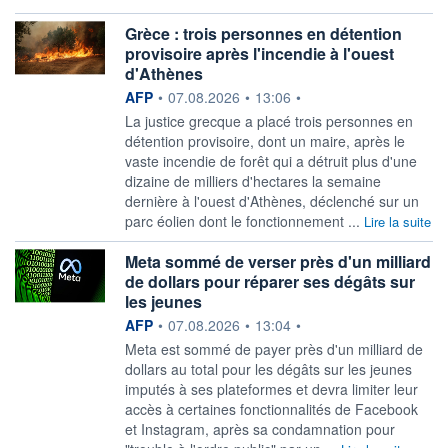
Grèce : trois personnes en détention
provisoire après l'incendie à l'ouest
d'Athènes
information fournie par
AFP
•
07.08.2026
•
13:06
•
La justice grecque a placé trois personnes en
détention provisoire, dont un maire, après le
vaste incendie de forêt qui a détruit plus d'une
dizaine de milliers d'hectares la semaine
dernière à l'ouest d'Athènes, déclenché sur un
parc éolien dont le fonctionnement ...
Lire la suite
Meta sommé de verser près d'un milliard
de dollars pour réparer ses dégâts sur
les jeunes
information fournie par
AFP
•
07.08.2026
•
13:04
•
Meta est sommé de payer près d'un milliard de
dollars au total pour les dégâts sur les jeunes
imputés à ses plateformes et devra limiter leur
accès à certaines fonctionnalités de Facebook
et Instagram, après sa condamnation pour