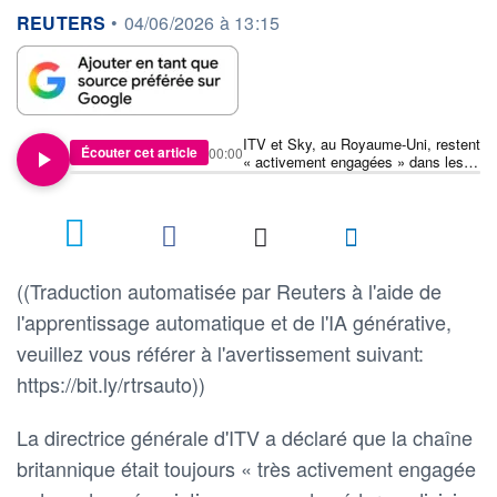
information fournie par
REUTERS
•
04/06/2026 à 13:15
ITV et Sky, au Royaume-Uni, restent
Écouter cet article
00:00
« activement engagées » dans les
négociations, selon la directrice
générale d'ITV
((Traduction automatisée par Reuters à l'aide de
l'apprentissage automatique et de l'IA générative,
veuillez vous référer à l'avertissement suivant:
https://bit.ly/rtrsauto))
La directrice générale d'ITV a déclaré que la chaîne
britannique était toujours « très activement engagée