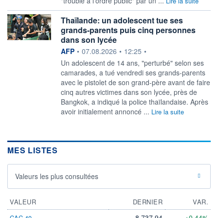
"trouble à l'ordre public" par un ...
Lire la suite
Thaïlande: un adolescent tue ses
grands-parents puis cinq personnes
dans son lycée
information fournie par
AFP
•
07.08.2026
•
12:25
•
Un adolescent de 14 ans, "perturbé" selon ses
camarades, a tué vendredi ses grands-parents
avec le pistolet de son grand-père avant de faire
cinq autres victimes dans son lycée, près de
Bangkok, a indiqué la police thaïlandaise. Après
avoir initialement annoncé ...
Lire la suite
MES LISTES
Valeurs les plus consultées
VALEUR
DERNIER
VAR.
8 737,94
+0,44%
CAC 40