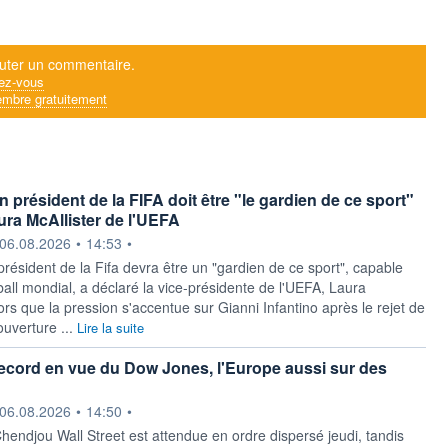
uter un commentaire.
ez-vous
mbre gratuitement
 président de la FIFA doit être "le gardien de ce sport"
ura McAllister de l'UEFA
ournie par
06.08.2026
•
14:53
•
résident de ‌la Fifa devra être un "gardien de ce sport", capable
tball mondial, ​a déclaré la vice-présidente de l'UEFA, Laura
lors que la pression s'accentue sur Gianni Infantino après le rejet de
ouverture ...
Lire la suite
cord en vue du Dow Jones, l'Europe aussi sur des
ournie par
06.08.2026
•
14:50
•
hendjou Wall Street est attendue en ordre dispersé jeudi, tandis