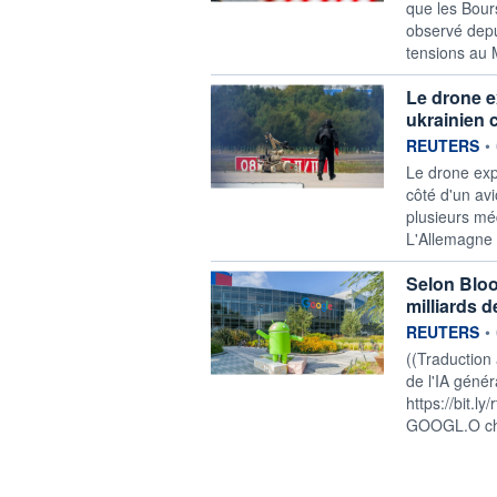
que les Bour
observé depu
tensions au 
Le drone e
ukrainien 
information f
REUTERS
•
Le drone expl
côté d'un av
plusieurs mé
L'Allemagne 
Selon Bloo
milliards d
information f
REUTERS
•
((Traduction
de l'IA génér
https://bit.l
GOOGL.O cher