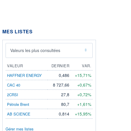
MES LISTES
Valeurs les plus consultées
VALEUR
DERNIER
VAR.
0,486
+15,71%
HAFFNER ENERGY
8 727,66
+0,67%
CAC 40
27,8
+0,72%
2CRSI
80,7
+1,61%
Pétrole Brent
0,814
+15,95%
AB SCIENCE
Gérer mes listes