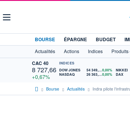
Menu
BOURSE
ÉPARGNE
BUDGET
IM
Actualités
Actions
Indices
Produits
CAC 40
INDICES
8 727,66
DOW JONES
54 349,12
0,00%
NIKKEI
NASDAQ
26 363,44
0,00%
DAX
+0,67%
Bourse
Actualités
Indra pilote l'infra