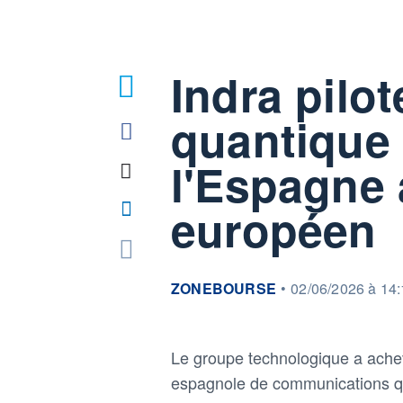
Indra pilot
quantique 
l'Espagne 
européen
information fournie par
ZONEBOURSE
•
02/06/2026 à 14
Le groupe technologique a achev
espagnole de communications qua