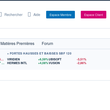
Rechercher
Aide
Espace Membre
Espace Client
Matières Premières
Forum
+ FORTES HAUSSES ET BAISSES SBF 120
1,1540
$US
VIRIDIEN
+6,59%
UBISOFT
-3,51%
7
$US
HERMES INTL
+4,08%
VUSION
-2,86%