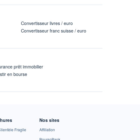
Convertisseur livres / euro
Convertisseur franc suisse / euro
rance prêt immobilier
stir en bourse
A
chures
Nos sites
lientèle Fragile
Affiliation
BoursoBank