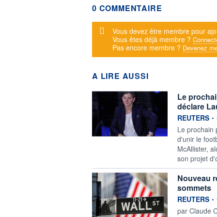
0 COMMENTAIRE
Message d'alerte
Vous devez être membre pour ajo
Vous êtes déjà membre ?
Connect
Pas encore membre ?
Devenez me
A LIRE AUSSI
Le prochain
déclare La
information f
REUTERS
•
Le prochain p
d'unir le foo
McAllister, a
son projet d'
Nouveau re
sommets
information f
REUTERS
•
par Claude C