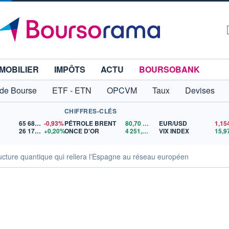
MOBILIER
IMPÔTS
ACTU
BOURSOBANK
 de Bourse
ETF - ETN
OPCVM
Taux
Devises
CHIFFRES-CLÉS
65 683,26
-0,93%
PÉTROLE BRENT
80,70
$US
EUR/USD
26 179,39
+0,20%
ONCE D'OR
4 251,11
$US
VIX INDEX
15,9
structure quantique qui reliera l'Espagne au réseau européen