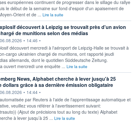
ses européennes continuent de progresser dans le sillage du ‌rallye
is le début de la semaine sur fond d'espoir d'un apaisement de
Moyen-Orient et de ...
Lire la suite
xplosif découvert à Leipzig se trouvait près d'un avion
chargé de munitions selon des médias
ournie par
06.08.2026
•
14:46
•
osif ‌découvert mercredi à l'aéroport de Leipzig-Halle se trouvait à ​
ion-cargo ukrainien chargé de munitions, ont rapporté jeudi
dias allemands, dont le quotidien Süddeutsche Zeitung.
a ouvert mercredi ​une enquête ...
Lire la suite
mberg News, Alphabet cherche à lever jusqu'à 25
e dollars grâce à sa dernière émission obligataire
ournie par
06.08.2026
•
14:44
•
 automatisée par Reuters à l'aide de l'apprentissage automatique et
ative, veuillez vous référer à l'avertissement suivant:
y/rtrsauto)) (Ajout de précisions tout au long du texte) Alphabet
che à lever jusqu’à 25 ...
Lire la suite