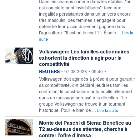
Dans les champs comme dans les étables, "on
est complètement invisibilisées": face aux
inégalités persistantes dans un univers encore
très masculin, des femmes s'engagent pour
défendre leur place durement gagnée dans
l'agriculture. "Il est où le chef ?": Élodie ...
Lire la
suite
Volkswagen: Les familles actionnaires
exhortent la direction à agir pour la
compétitivité
information fournie par
REUTERS
•
07.08.2026
•
09:40
•
Volkswagen doit ‌agir dès à présent pour garantir
sa ​compétitivité, ont déclaré jeudi les familles
contrôlant le constructeur automobile allemand
dans un message adressé à la ​direction. "Le
groupe Volkswagen se trouve à un tournant
historique. Pour ​le bien de ...
Lire la suite
Monte dei Paschi di Siena: Bénéfice au
T2 au-dessus des attentes, cherche à
contrer l'offre d'Intesa