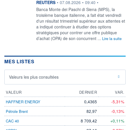
information fournie par
REUTERS
•
07.08.2026
•
09:40
•
Banca Monte dei ‌Paschi di Siena (MPS), la
troisième banque italienne, a fait état ​vendredi
d'un résultat trimestriel supérieur aux attentes et
a indiqué continuer à étudier des options
stratégiques pour contrer une offre publique ​
d’achat (OPA) de son concurrent ...
Lire la suite
MES LISTES
Valeurs les plus consultées
VALEUR
DERNIER
VAR.
0,4365
-5,31%
HAFFNER ENERGY
82,97
-0,13%
Pétrole Brent
8 709,42
+0,11%
CAC 40