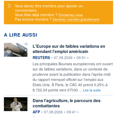
Message d'alerte
Vous devez être membre pour ajouter un
commentaire.
Vous êtes déjà membre ?
Connectez-vous
Pas encore membre ?
Devenez membre gratuitement
A LIRE AUSSI
L'Europe sur de faibles variations en
attendant l'emploi américain
information fournie par
REUTERS
•
07.08.2026
•
09:51
•
Les principales Bourses européennes ont ouvert
sur de faibles variations, ‌dans un contexte de
prudence avant la publication dans l'après-midi
du rapport mensuel officiel sur l'emploi aux
Etats-Unis. À Paris, le CAC 40 prend ​0,25% à
8.722,04 points vers 07h30 ...
Lire la suite
Dans l'agriculture, le parcours des
combattantes
information fournie par
AFP
•
07.08.2026
•
09:41
•