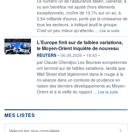
Le numéro un de l'assurance italien, Generali, a
vu son bénéfice net ajusté (hors éléments
exceptionnels), croître de 13,7% sur un an, à
2,54 milliards d'euros, porté par la croissance de
tous les secteurs, a indiqué jeudi le groupe.
C'est un peu mieux qu'attendu ...
Lire la suite
L'Europe finit sur de faibles variations,
le Moyen-Orient inquiète de nouveau
information fournie par
REUTERS
•
06.08.2026
•
18:43
•
par Claude Chendjou Les Bourses européennes
ont terminé sur de faibles variations, tandis que
Wall Street était ‌légèrement dans le rouge à la
mi-séance dans un contexte de prudence en
raison des derniers développements au Moyen-
Orient et à la veille du rapport ...
Lire la suite
MES LISTES
Valeurs les plus consultées