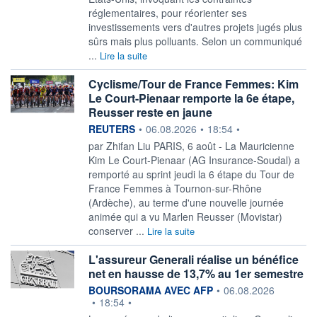
réglementaires, pour réorienter ses
investissements vers d'autres projets jugés plus
sûrs mais plus polluants. Selon un communiqué
...
Lire la suite
Cyclisme/Tour de France Femmes: Kim
Le Court-Pienaar remporte la 6e étape,
Reusser reste en jaune
information fournie par
REUTERS
•
06.08.2026
•
18:54
•
par Zhifan Liu PARIS, 6 août - La Mauricienne
Kim Le Court-Pienaar (AG ‌Insurance-Soudal) a
remporté au sprint jeudi la 6 étape du Tour de
France Femmes à Tournon-sur-Rhône
(Ardèche), au ​terme d'une nouvelle journée
animée qui a vu Marlen Reusser (Movistar)
conserver ...
Lire la suite
L'assureur Generali réalise un bénéfice
net en hausse de 13,7% au 1er semestre
information fournie par
BOURSORAMA AVEC AFP
•
06.08.2026
•
18:54
•