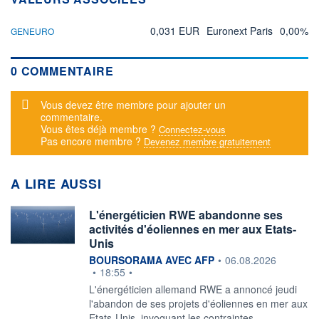
0,031 EUR
Euronext Paris
0,00%
GENEURO
0 COMMENTAIRE
Message d'alerte
Vous devez être membre pour ajouter un
commentaire.
Vous êtes déjà membre ?
Connectez-vous
Pas encore membre ?
Devenez membre gratuitement
A LIRE AUSSI
L'énergéticien RWE abandonne ses
activités d'éoliennes en mer aux Etats-
Unis
information fournie par
BOURSORAMA AVEC AFP
•
06.08.2026
•
18:55
•
L'énergéticien allemand RWE a annoncé jeudi
l'abandon de ses projets d'éoliennes en mer aux
Etats-Unis, invoquant les contraintes