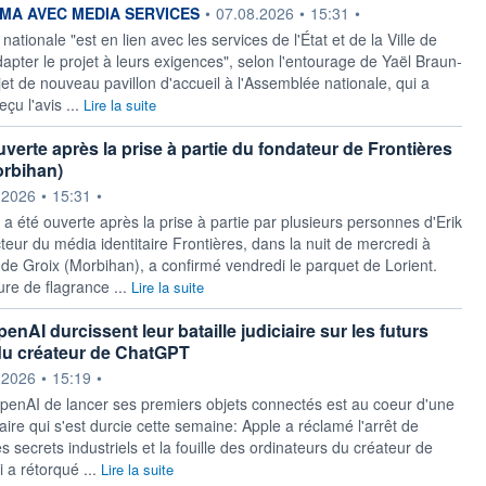
ournie par
A AVEC MEDIA SERVICES
•
07.08.2026
•
15:31
•
ationale "est en lien avec les services de l'État et de la Ville de
apter le projet à leurs exigences", selon l'entourage de Yaël Braun-
jet de nouveau pavillon d'accueil à l'Assemblée nationale, qui a
çu l'avis ...
Lire la suite
verte après la prise à partie du fondateur de Frontières
orbihan)
ournie par
.2026
•
15:31
•
a été ouverte après la prise à partie par plusieurs personnes d'Erik
teur du média identitaire Frontières, dans la nuit de mercredi à
le de Groix (Morbihan), a confirmé vendredi le parquet de Lorient.
re de flagrance ...
Lire la suite
enAI durcissent leur bataille judiciaire sur les futurs
du créateur de ChatGPT
ournie par
.2026
•
15:19
•
OpenAI de lancer ses premiers objets connectés est au coeur d'une
ciaire qui s'est durcie cette semaine: Apple a réclamé l'arrêt de
s secrets industriels et la fouille des ordinateurs du créateur de
 a rétorqué ...
Lire la suite