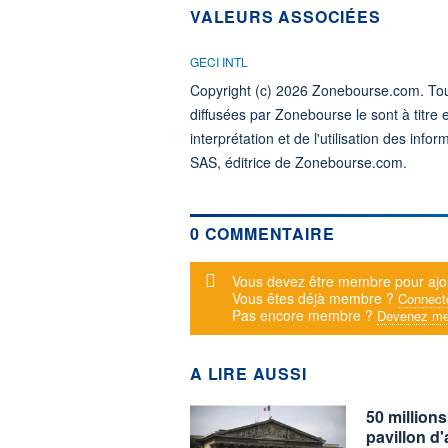
VALEURS ASSOCIÉES
GECI INTL
Copyright (c) 2026 Zonebourse.com. Tous
diffusées par Zonebourse le sont à titre 
interprétation et de l'utilisation des in
SAS, éditrice de Zonebourse.com.
0 COMMENTAIRE
Message d'alerte
Vous devez être membre pour ajo
Vous êtes déjà membre ?
Connect
Pas encore membre ?
Devenez me
A LIRE AUSSI
50 million
pavillon d