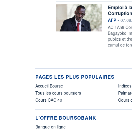
Emploi à la
Corruption
information f
AFP
•
07.08
AC!! Anti-Co
Bagayoko, ma
publics et d'
cumul de fon
PAGES LES PLUS POPULAIRES
Accueil Bourse
Indices
Tous les cours boursiers
Palmar
Cours CAC 40
Cours d
L'OFFRE BOURSOBANK
Banque en ligne