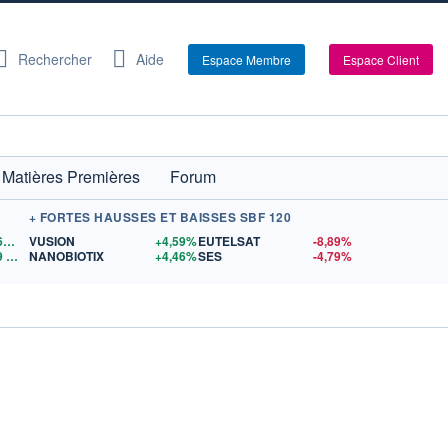
Rechercher
Aide
Espace Membre
Espace Client
Matières Premières
Forum
+ FORTES HAUSSES ET BAISSES SBF 120
1,1563
$US
VUSION
+4,59%
EUTELSAT
-8,89%
9
$US
NANOBIOTIX
+4,46%
SES
-4,79%