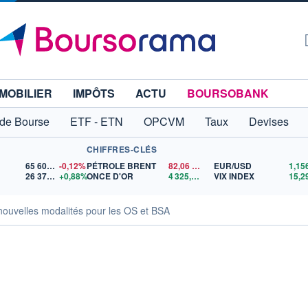
MOBILIER
IMPÔTS
ACTU
BOURSOBANK
 de Bourse
ETF - ETN
OPCVM
Taux
Devises
CHIFFRES-CLÉS
65 606,71
-0,12%
PÉTROLE BRENT
82,06
$US
EUR/USD
26 370,21
+0,88%
ONCE D'OR
4 325,02
$US
VIX INDEX
15,2
 nouvelles modalités pour les OS et BSA