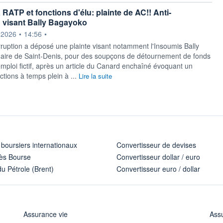
 RATP et fonctions d'élu: plainte de AC!! Anti-
 visant Bally Bagayoko
ournie par
.2026
•
14:56
•
rruption a déposé une plainte visant notamment l'Insoumis Bally
ire de Saint-Denis, pour des soupçons de détournement de fonds
emploi fictif, après un article du Canard enchaîné évoquant un
ctions à temps plein à ...
Lire la suite
 boursiers internationaux
Convertisseur de devises
ès Bourse
Convertisseur dollar / euro
u Pétrole (Brent)
Convertisseur euro / dollar
Assurance vie
Assu