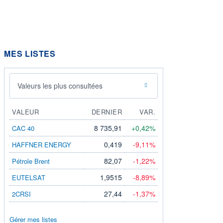
MES LISTES
Valeurs les plus consultées
VALEUR
DERNIER
VAR.
8 735,91
+0,42%
CAC 40
0,419
-9,11%
HAFFNER ENERGY
82,07
-1,22%
Pétrole Brent
1,9515
-8,89%
EUTELSAT
27,44
-1,37%
2CRSI
Gérer mes listes