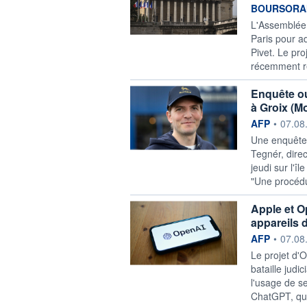
information f
BOURSORAM
L'Assemblée n
Paris pour ad
Pivet. Le pro
récemment re
Enquête ou
à Groix (M
information f
AFP
•
07.08
Une enquête 
Tegnér, direc
jeudi sur l'î
"Une procédu
Apple et Op
appareils 
information f
AFP
•
07.08
Le projet d'
bataille judi
l'usage de se
ChatGPT, qui