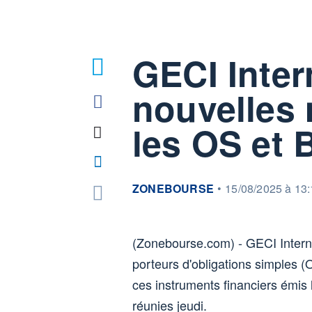
GECI Inter
nouvelles 
les OS et
information fournie par
ZONEBOURSE
•
15/08/2025 à 13
(Zonebourse.com) - GECI Interna
porteurs d'obligations simples 
ces instruments financiers émis 
réunies jeudi.