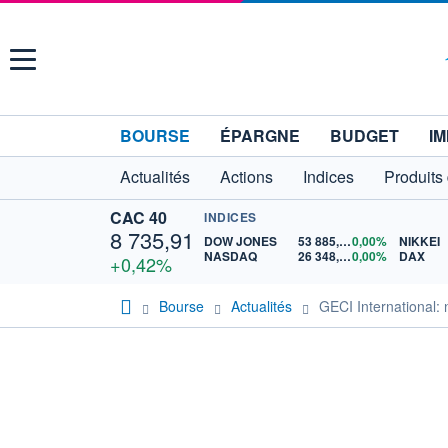
Menu
BOURSE
ÉPARGNE
BUDGET
IM
Actualités
Actions
Indices
Produits
CAC 40
INDICES
8 735,91
DOW JONES
53 885,10
0,00%
NIKKEI
NASDAQ
26 348,35
0,00%
DAX
+0,42%
Bourse
Actualités
GECI International: