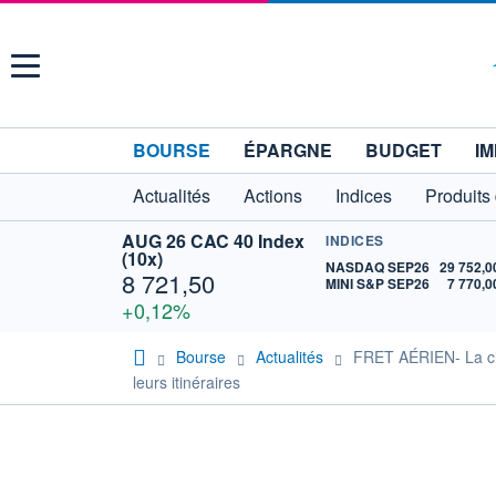
Menu
BOURSE
ÉPARGNE
BUDGET
IM
Actualités
Actions
Indices
Produits
AUG 26 CAC 40 Index
INDICES
(10x)
NASDAQ SEP26
29 752,0
8 721,50
MINI S&P SEP26
7 770,0
+0,12%
Bourse
Actualités
FRET AÉRIEN- La chu
leurs itinéraires