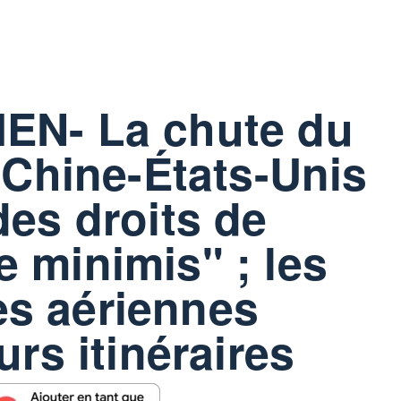
EN- La chute du
n Chine-États-Unis
des droits de
 minimis" ; les
s aériennes
urs itinéraires