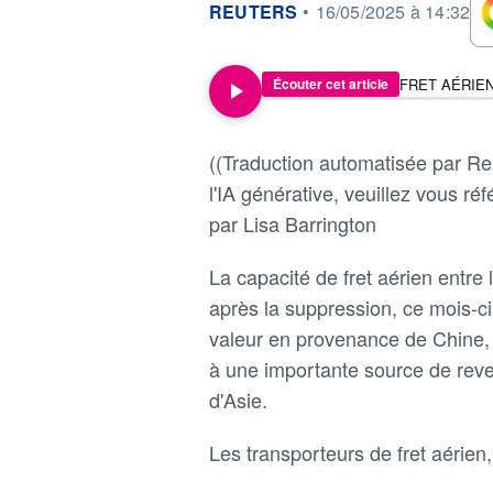
information fournie par
REUTERS
•
16/05/2025 à 14:32
Écouter cet article
((Traduction automatisée par Reu
l'IA générative, veuillez vous réfé
par Lisa Barrington
La capacité de fret aérien entre 
après la suppression, ce mois-ci
valeur en provenance de Chine, s
à une importante source de rev
d'Asie.
Les transporteurs de fret aérien