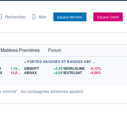
Rechercher
Aide
Espace Membre
Espace Client
Matières Premières
Forum
+ FORTES HAUSSES ET BAISSES SBF 120
D
1,1566
$US
UBISOFT
+4,43%
WORLDLINE
-5,12%
EX
15,01
$US
ABIVAX
+3,54%
EUTELSAT
-4,58%
 minimis" ; les compagnies aériennes ajustent