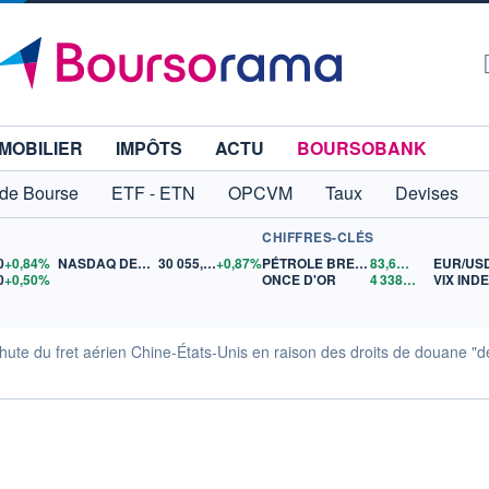
MOBILIER
IMPÔTS
ACTU
BOURSOBANK
 de Bourse
ETF - ETN
OPCVM
Taux
Devises
CHIFFRES-CLÉS
0
+0,84%
NASDAQ DEC26
30 055,25
+0,87%
PÉTROLE BRENT
83,65
$US
EUR/US
0
+0,50%
ONCE D'OR
4 338,46
$US
VIX IND
te du fret aérien Chine-États-Unis en raison des droits de douane "de