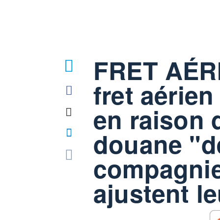
FRET AÉRI
fret aérie
en raison 
douane "de
compagnie
ajustent le