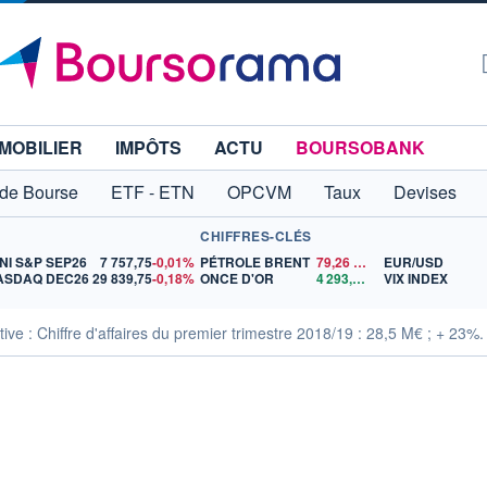
MOBILIER
IMPÔTS
ACTU
BOURSOBANK
 de Bourse
ETF - ETN
OPCVM
Taux
Devises
CHIFFRES-CLÉS
NI S&P SEP26
7 757,75
-0,01%
PÉTROLE BRENT
79,26
$US
EUR/USD
ASDAQ DEC26
29 839,75
-0,18%
ONCE D'OR
4 293,66
$US
VIX INDEX
ve : Chiffre d'affaires du premier trimestre 2018/19 : 28,5 M€ ; + 23%.