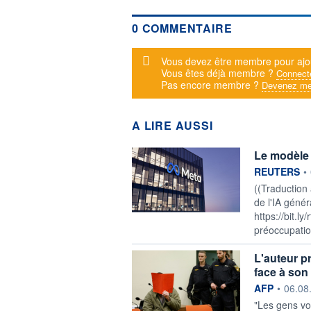
0 COMMENTAIRE
Message d'alerte
Vous devez être membre pour ajo
Vous êtes déjà membre ?
Connect
Pas encore membre ?
Devenez me
A LIRE AUSSI
Le modèle d
information f
REUTERS
•
((Traduction
de l'IA génér
https://bit.l
préoccupation
L'auteur p
face à son 
information f
AFP
•
06.08
"Les gens vo