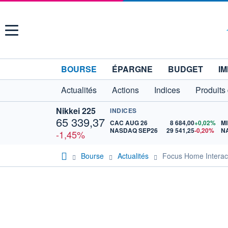
Menu
BOURSE
ÉPARGNE
BUDGET
IM
Actualités
Actions
Indices
Produits
Nikkei 225
INDICES
65 339,37
CAC AUG 26
8 684,00
+0,02%
MI
NASDAQ SEP26
29 541,25
-0,20%
N
-1,45%
Bourse
Actualités
Focus Home Interacti