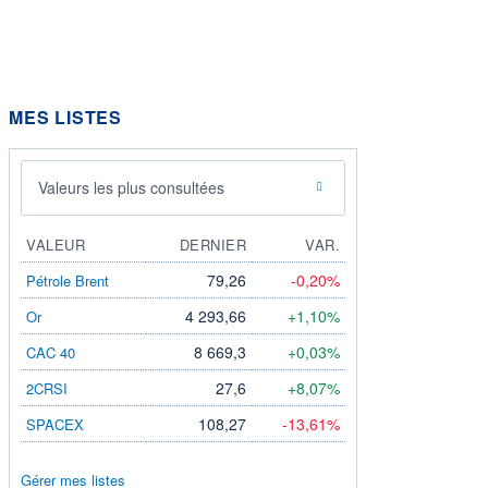
MES LISTES
Valeurs les plus consultées
VALEUR
DERNIER
VAR.
79,26
-0,20%
Pétrole Brent
4 293,66
+1,10%
Or
8 669,3
+0,03%
CAC 40
27,6
+8,07%
2CRSI
108,27
-13,61%
SPACEX
Gérer mes listes