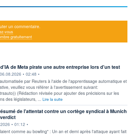
uter un commentaire.
ez-vous
mbre gratuitement
'IA de Meta pirate une autre entreprise lors d'un test
ournie par
06.08.2026
•
02:48
•
 automatisée par Reuters à l'aide de l'apprentissage automatique et
ative, veuillez vous référer à l'avertissement suivant:
y/rtrsauto)) (Rédaction révisée pour ajouter des précisions sur les
s des législateurs, ...
Lire la suite
résumé de l'attentat contre un cortège syndical à Munich
verdict
ournie par
.2026
•
01:12
•
laient comme au bowling" : Un an et demi après l'attaque ayant fait