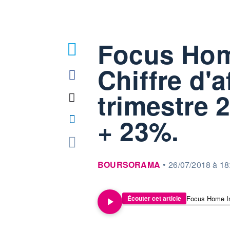
Focus Home
Chiffre d'a
trimestre 2
+ 23%.
information fournie par
BOURSORAMA
•
26/07/2018 à 18
Écouter cet article