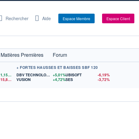
Rechercher
Aide
Espace Membre
Espace Client
Matières Premières
Forum
+ FORTES HAUSSES ET BAISSES SBF 120
1,1554
$US
DBV TECHNOLOGIES
+5,01%
UBISOFT
-6,19%
15,81
$US
VUSION
+4,72%
SES
-3,72%