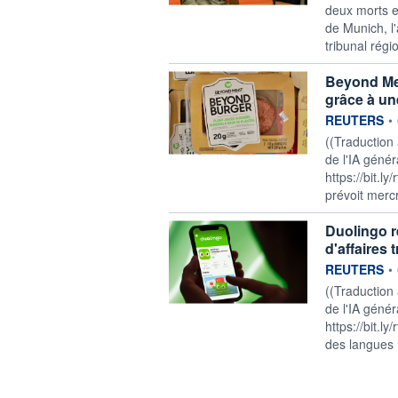
deux morts e
de Munich, l'
tribunal régi
Beyond Meat
grâce à un
information f
REUTERS
•
((Traduction
de l'IA génér
https://bit.l
prévoit mercre
Duolingo r
d'affaires 
information f
REUTERS
•
((Traduction
de l'IA génér
https://bit.l
des langues 