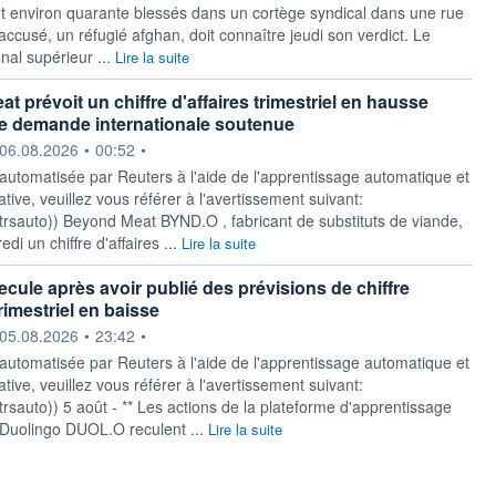
t environ quarante blessés dans un cortège syndical dans une rue
accusé, un réfugié afghan, doit connaître jeudi son verdict. Le
onal supérieur ...
Lire la suite
 prévoit un chiffre d'affaires trimestriel en hausse
e demande internationale soutenue
ournie par
06.08.2026
•
00:52
•
 automatisée par Reuters à l'aide de l'apprentissage automatique et
ative, veuillez vous référer à l'avertissement suivant:
y/rtrsauto)) Beyond Meat BYND.O , fabricant de substituts de viande,
di un chiffre d'affaires ...
Lire la suite
ecule après avoir publié des prévisions de chiffre
trimestriel en baisse
ournie par
05.08.2026
•
23:42
•
 automatisée par Reuters à l'aide de l'apprentissage automatique et
ative, veuillez vous référer à l'avertissement suivant:
y/rtrsauto)) 5 août - ** Les actions de la plateforme d'apprentissage
Duolingo DUOL.O reculent ...
Lire la suite