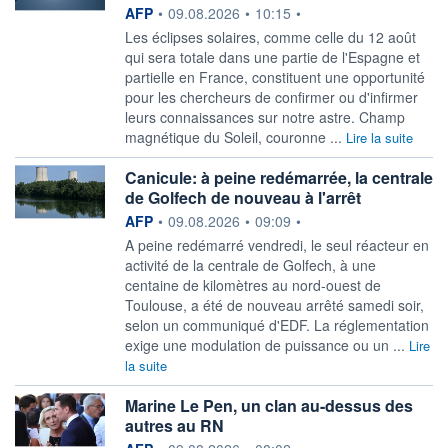
information fournie par
AFP
•
09.08.2026
•
10:15
•
Les éclipses solaires, comme celle du 12 août
qui sera totale dans une partie de l'Espagne et
partielle en France, constituent une opportunité
pour les chercheurs de confirmer ou d'infirmer
leurs connaissances sur notre astre. Champ
magnétique du Soleil, couronne ...
Lire la suite
Canicule: à peine redémarrée, la centrale
de Golfech de nouveau à l'arrêt
information fournie par
AFP
•
09.08.2026
•
09:09
•
A peine redémarré vendredi, le seul réacteur en
activité de la centrale de Golfech, à une
centaine de kilomètres au nord-ouest de
Toulouse, a été de nouveau arrêté samedi soir,
selon un communiqué d'EDF. La réglementation
exige une modulation de puissance ou un ...
Lire
la suite
Marine Le Pen, un clan au-dessus des
autres au RN
information fournie par