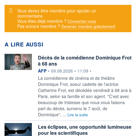
Message d'alerte
Vous devez être membre pour ajouter un
commentaire.
Vous êtes déjà membre ?
Connectez-vous
Pas encore membre ?
Devenez membre gratuitement
A LIRE AUSSI
Décès de la comédienne Dominique Frot
à 68 ans
information fournie par
AFP
•
09.08.2026
•
11:09
•
La comédienne de cinéma et de théâtre
Dominique Frot, soeur cadette de l'actrice
Catherine Frot, est décédée vendredi à 68 ans à
Paris, selon sa famille et son agent. "C’est avec
beaucoup de tristesse que nous vous faisons
part du décès, survenu le 7 août, de
Dominique", ...
Lire la suite
Les éclipses, une opportunité lumineuse
pour les scientifiques