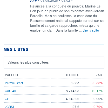
AFP
•
09.08.2026
•
08:02
•
Relancée à la conquête du pouvoir, Marine Le
Pen joue en public de son "binôme" avec Jordan
Bardella. Mais en coulisses, la candidate du
Rassemblement national s'appuie surtout sur sa
famille et sa garde rapprochée: mieux qu'une
équipe, un clan. Dans la famille ...
Lire la suite
MES LISTES
Valeurs les plus consultées
VALEUR
DERNIER
VAR.
82,35
-0,88%
Pétrole Brent
8 714,93
+0,17%
CAC 40
4 342,26
0,00%
Or
27,6
-0,79%
2CRSI