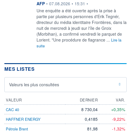
information fournie par
AFP
•
07.08.2026
•
15:31
•
Une enquête a été ouverte après la prise à
partie par plusieurs personnes d'Erik Tegnér,
directeur du média identitaire Frontières, dans la
nuit de mercredi à jeudi sur l'île de Groix
(Morbihan), a confirmé vendredi le parquet de
Lorient. "Une procédure de flagrance ...
Lire la
suite
MES LISTES
Valeurs les plus consultées
VALEUR
DERNIER
VAR.
8 730,04
+0,35%
CAC 40
0,4185
-9,22%
HAFFNER ENERGY
81,98
-1,32%
Pétrole Brent