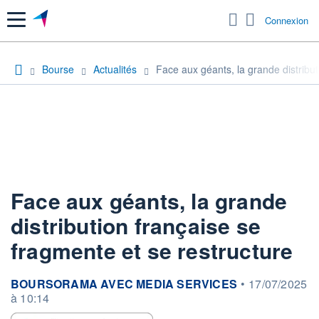
Menu
Connexion
Bourse
Actualités
Face aux géants, la grande distribut
Face aux géants, la grande
distribution française se
fragmente et se restructure
information fournie par
BOURSORAMA AVEC MEDIA SERVICES
•
17/07/2025
à 10:14