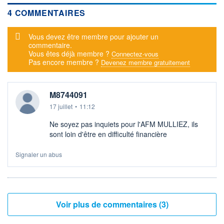
4 COMMENTAIRES
Message d'alerte
Vous devez être membre pour ajouter un
commentaire.
Vous êtes déjà membre ?
Connectez-vous
Pas encore membre ?
Devenez membre gratuitement
M8744091
17 juillet
•
11:12
Ne soyez pas inquiets pour l'AFM MULLIEZ, ils
sont loin d'être en difficulté financière
Signaler un abus
Voir plus de commentaires (3)