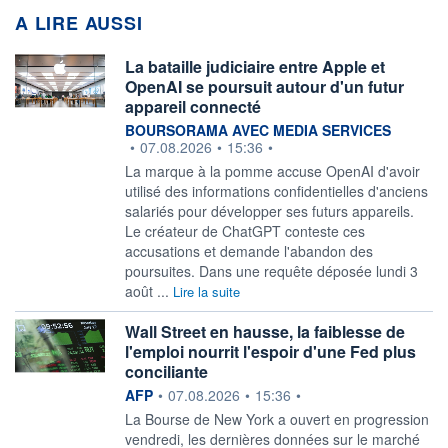
A LIRE AUSSI
La bataille judiciaire entre Apple et
OpenAI se poursuit autour d'un futur
appareil connecté
information fournie par
BOURSORAMA AVEC MEDIA SERVICES
•
07.08.2026
•
15:36
•
La marque à la pomme accuse OpenAI d'avoir
utilisé des informations confidentielles d'anciens
salariés pour développer ses futurs appareils.
Le créateur de ChatGPT conteste ces
accusations et demande l'abandon des
poursuites. Dans une requête déposée lundi 3
août ...
Lire la suite
Wall Street en hausse, la faiblesse de
l'emploi nourrit l'espoir d'une Fed plus
conciliante
information fournie par
AFP
•
07.08.2026
•
15:36
•
La Bourse de New York a ouvert en progression
vendredi, les dernières données sur le marché