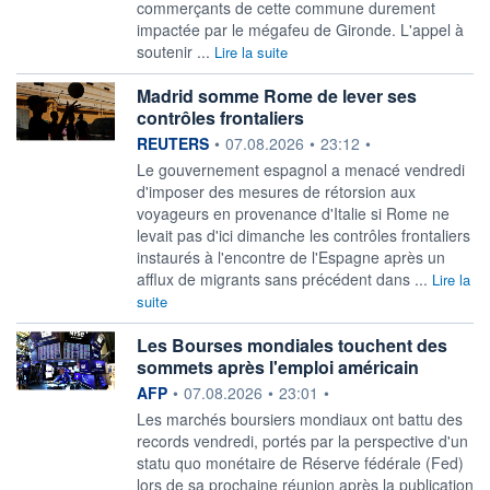
commerçants de cette commune durement
impactée par le mégafeu de Gironde. L'appel à
soutenir ...
Lire la suite
Madrid somme Rome de lever ses
contrôles frontaliers
information fournie par
REUTERS
•
07.08.2026
•
23:12
•
Le gouvernement espagnol a menacé vendredi
‌d'imposer des mesures de rétorsion aux
voyageurs en provenance d'Italie si Rome ne
levait ​pas d'ici dimanche les contrôles frontaliers
instaurés à l'encontre de l'Espagne après un
afflux de migrants sans précédent dans ...
Lire la
suite
Les Bourses mondiales touchent des
sommets après l'emploi américain
information fournie par
AFP
•
07.08.2026
•
23:01
•
Les marchés boursiers mondiaux ont battu des
records vendredi, portés par la perspective d'un
statu quo monétaire de Réserve fédérale (Fed)
lors de sa prochaine réunion après la publication