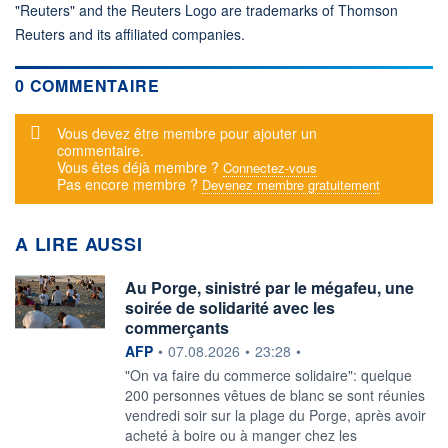
"Reuters" and the Reuters Logo are trademarks of Thomson
Reuters and its affiliated companies.
0 COMMENTAIRE
Message d'alerte
Vous devez être membre pour ajouter un
commentaire.
Vous êtes déjà membre ?
Connectez-vous
Pas encore membre ?
Devenez membre gratuitement
A LIRE AUSSI
Au Porge, sinistré par le mégafeu, une
soirée de solidarité avec les
commerçants
information fournie par
AFP
•
07.08.2026
•
23:28
•
"On va faire du commerce solidaire": quelque
200 personnes vêtues de blanc se sont réunies
vendredi soir sur la plage du Porge, après avoir
acheté à boire ou à manger chez les