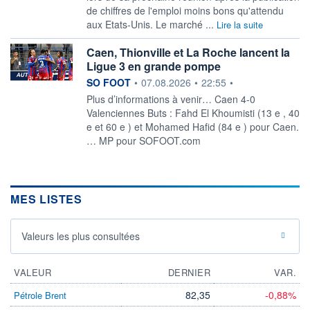
de chiffres de l'emploi moins bons qu'attendu
aux Etats-Unis. Le marché ...
Lire la suite
Caen, Thionville et La Roche lancent la
Ligue 3 en grande pompe
information fournie par
SO FOOT
•
07.08.2026
•
22:55
•
Plus d’informations à venir… Caen 4-0
Valenciennes Buts : Fahd El Khoumisti (13 e , 40
e et 60 e ) et Mohamed Hafid (84 e ) pour Caen.
… MP pour SOFOOT.com
MES LISTES
Valeurs les plus consultées
VALEUR
DERNIER
VAR.
82,35
-0,88%
Pétrole Brent