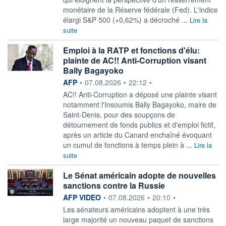
monétaire de la Réserve fédérale (Fed). L'indice
élargi S&P 500 (+0,62%) a décroché ...
Lire la
suite
Emploi à la RATP et fonctions d'élu:
plainte de AC!! Anti-Corruption visant
Bally Bagayoko
information fournie par
AFP
•
07.08.2026
•
22:12
•
AC!! Anti-Corruption a déposé une plainte visant
notamment l'Insoumis Bally Bagayoko, maire de
Saint-Denis, pour des soupçons de
détournement de fonds publics et d'emploi fictif,
après un article du Canard enchaîné évoquant
un cumul de fonctions à temps plein à ...
Lire la
suite
Le Sénat américain adopte de nouvelles
sanctions contre la Russie
information fournie par
AFP VIDEO
•
07.08.2026
•
20:10
•
Les sénateurs américains adoptent à une très
large majorité un nouveau paquet de sanctions