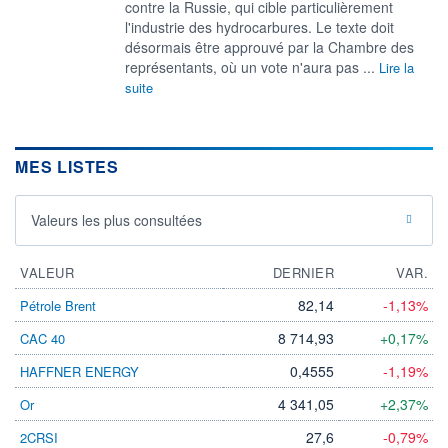
contre la Russie, qui cible particulièrement
l'industrie des hydrocarbures. Le texte doit
désormais être approuvé par la Chambre des
représentants, où un vote n'aura pas ...
Lire la
suite
MES LISTES
Valeurs les plus consultées
VALEUR
DERNIER
VAR.
82,14
-1,13%
Pétrole Brent
8 714,93
+0,17%
CAC 40
0,4555
-1,19%
HAFFNER ENERGY
4 341,05
+2,37%
Or
27,6
-0,79%
2CRSI