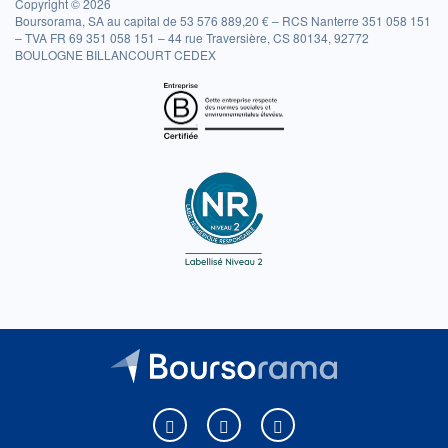
Copyright © 2026
Boursorama, SA au capital de 53 576 889,20 € – RCS Nanterre 351 058 151
– TVA FR 69 351 058 151 – 44 rue Traversière, CS 80134, 92772
BOULOGNE BILLANCOURT CEDEX
Boursorama sur Facebook
Boursorama sur X
Boursorama sur Youtu