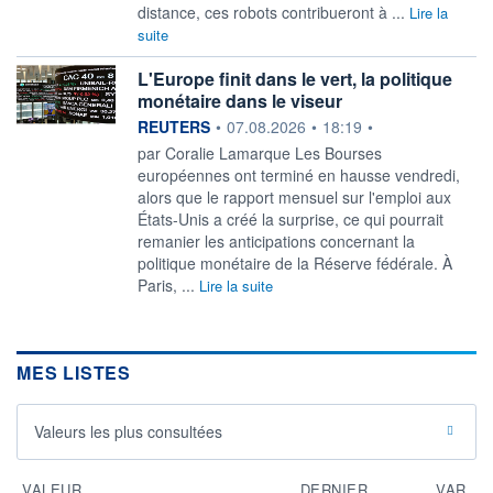
distance, ces robots contribueront à ...
Lire la
suite
L'Europe finit dans le vert, la politique
monétaire dans le viseur
information fournie par
REUTERS
•
07.08.2026
•
18:19
•
par Coralie Lamarque Les Bourses
européennes ont terminé en hausse vendredi,
alors que le rapport mensuel sur l'emploi ‌aux
États-Unis a créé la surprise, ce qui pourrait
remanier les anticipations concernant la
politique monétaire de la Réserve fédérale. À
Paris, ...
Lire la suite
MES LISTES
Valeurs les plus consultées
VALEUR
DERNIER
VAR.