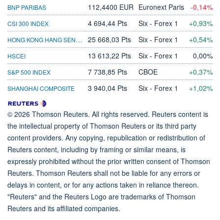
112,4400 EUR
Euronext Paris
-0,14%
BNP PARIBAS
4 694,44 Pts
Six - Forex 1
+0,93%
CSI 300 INDEX
HONG KONG HANG SENG INDIC
25 668,03 Pts
Six - Forex 1
+0,54%
13 613,22 Pts
Six - Forex 1
0,00%
HSCEI
7 738,85 Pts
CBOE
+0,37%
S&P 500 INDEX
3 940,04 Pts
Six - Forex 1
+1,02%
SHANGHAI COMPOSITE
© 2026 Thomson Reuters. All rights reserved. Reuters content is
the intellectual property of Thomson Reuters or its third party
content providers. Any copying, republication or redistribution of
Reuters content, including by framing or similar means, is
expressly prohibited without the prior written consent of Thomson
Reuters. Thomson Reuters shall not be liable for any errors or
delays in content, or for any actions taken in reliance thereon.
"Reuters" and the Reuters Logo are trademarks of Thomson
Reuters and its affiliated companies.