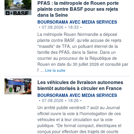
PFAS : la métropole de Rouen porte
plainte contre BASF pour ses rejets
dans la Seine
information fournie par
BOURSORAMA AVEC MEDIA SERVICES
•
07.08.2026
•
18:33
•
La métropole Rouen Normandie a déposé
plainte contre BASF, qu'elle accuse de rejets
"massifs" de TFA, un polluant éternel de la
famille des PFAS, dans la Seine. Dans un
courrier au procureur de la République de
Rouen en date du 30 juillet 2026 et consulté par
l' ...
Lire la suite
Les véhicules de livraison autonomes
bientôt autorisés à circuler en France
information fournie par
BOURSORAMA AVEC MEDIA SERVICES
•
07.08.2026
•
18:26
•
Un arrêté publié vendredi 7 août au Journal
officiel ouvre la voie à l'homologation de ces
véhicules et à leur circulation sur la voie
publique. "De format compact, électriques et
conçus pour effectuer des trajets de courte