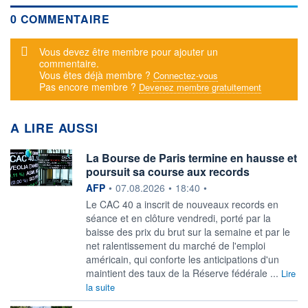
0 COMMENTAIRE
Message d'alerte
Vous devez être membre pour ajouter un
commentaire.
Vous êtes déjà membre ?
Connectez-vous
Pas encore membre ?
Devenez membre gratuitement
A LIRE AUSSI
La Bourse de Paris termine en hausse et
poursuit sa course aux records
information fournie par
AFP
•
07.08.2026
•
18:40
•
Le CAC 40 a inscrit de nouveaux records en
séance et en clôture vendredi, porté par la
baisse des prix du brut sur la semaine et par le
net ralentissement du marché de l'emploi
américain, qui conforte les anticipations d'un
maintient des taux de la Réserve fédérale ...
Lire
la suite