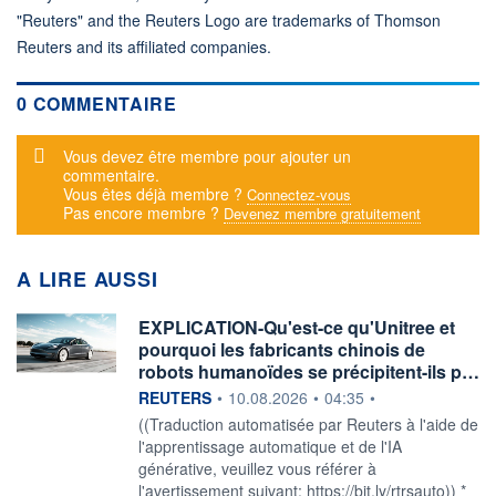
"Reuters" and the Reuters Logo are trademarks of Thomson
Reuters and its affiliated companies.
0 COMMENTAIRE
Message d'alerte
Vous devez être membre pour ajouter un
commentaire.
Vous êtes déjà membre ?
Connectez-vous
Pas encore membre ?
Devenez membre gratuitement
A LIRE AUSSI
EXPLICATION-Qu'est-ce qu'Unitree et
pourquoi les fabricants chinois de
robots humanoïdes se précipitent-ils p…
information fournie par
REUTERS
•
10.08.2026
•
04:35
•
((Traduction automatisée par Reuters à l'aide de
l'apprentissage automatique et de l'IA
générative, veuillez vous référer à
l'avertissement suivant: https://bit.ly/rtrsauto)) *