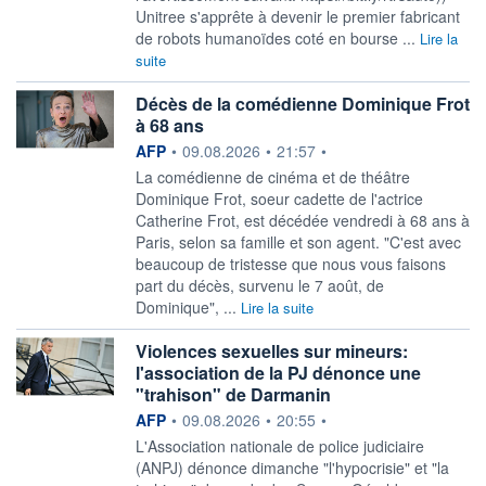
Unitree s'apprête à devenir le premier fabricant
de robots humanoïdes coté en bourse ...
Lire la
suite
Décès de la comédienne Dominique Frot
à 68 ans
information fournie par
AFP
•
09.08.2026
•
21:57
•
La comédienne de cinéma et de théâtre
Dominique Frot, soeur cadette de l'actrice
Catherine Frot, est décédée vendredi à 68 ans à
Paris, selon sa famille et son agent. "C'est avec
beaucoup de tristesse que nous vous faisons
part du décès, survenu le 7 août, de
Dominique", ...
Lire la suite
Violences sexuelles sur mineurs:
l'association de la PJ dénonce une
"trahison" de Darmanin
information fournie par
AFP
•
09.08.2026
•
20:55
•
L'Association nationale de police judiciaire
(ANPJ) dénonce dimanche "l'hypocrisie" et "la