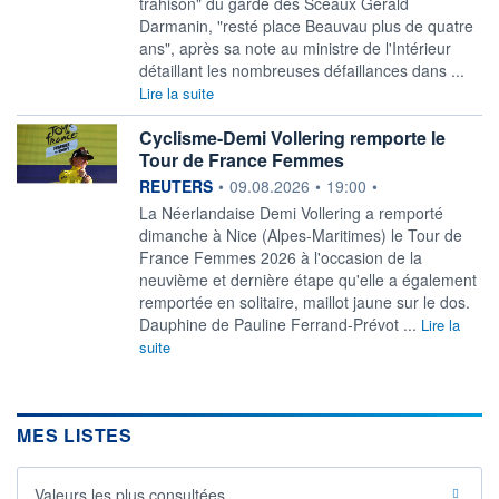
trahison" du garde des Sceaux Gérald
Darmanin, "resté place Beauvau plus de quatre
ans", après sa note au ministre de l'Intérieur
détaillant les nombreuses défaillances dans ...
Lire la suite
Cyclisme-Demi Vollering remporte le
Tour de France Femmes
information fournie par
REUTERS
•
09.08.2026
•
19:00
•
‌La Néerlandaise Demi Vollering ​a remporté
dimanche à Nice (Alpes-Maritimes) le Tour de
France Femmes ​2026 à l'occasion de la ​
neuvième et dernière ⁠étape qu'elle a également
remportée ‌en solitaire, maillot jaune sur le dos.
Dauphine de ​Pauline ‌Ferrand-Prévot ...
Lire la
suite
MES LISTES
Valeurs les plus consultées