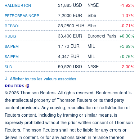
31,885 USD
NYSE
-1,92%
HALLIBURTON
7,2000 EUR
Sibe
-1,37%
PETROBRAS NCPP
25,2800 EUR
Sibe
-0,71%
REPSOL
33,400 EUR
Euronext Paris
+0,30%
RUBIS
1,170 EUR
MIL
+5,69%
SAIPEM
4,347 EUR
MIL
+0,76%
SAIPEM
50,520 USD
NYSE
-2,00%
SLB
Afficher toutes les valeurs associées
© 2026 Thomson Reuters. All rights reserved. Reuters content is
the intellectual property of Thomson Reuters or its third party
content providers. Any copying, republication or redistribution of
Reuters content, including by framing or similar means, is
expressly prohibited without the prior written consent of Thomson
Reuters. Thomson Reuters shall not be liable for any errors or
delays in content, or for any actions taken in reliance thereon.