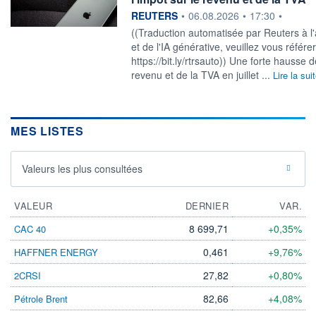
information fournie par
REUTERS
•
06.08.2026
•
17:30
•
((Traduction automatisée par Reuters à l
et de l'IA générative, veuillez vous référe
https://bit.ly/rtrsauto)) Une forte hausse 
revenu et de la TVA en juillet ...
Lire la sui
MES LISTES
Valeurs les plus consultées
VALEUR
DERNIER
VAR.
8 699,71
+0,35%
CAC 40
0,461
+9,76%
HAFFNER ENERGY
27,82
+0,80%
2CRSI
82,66
+4,08%
Pétrole Brent