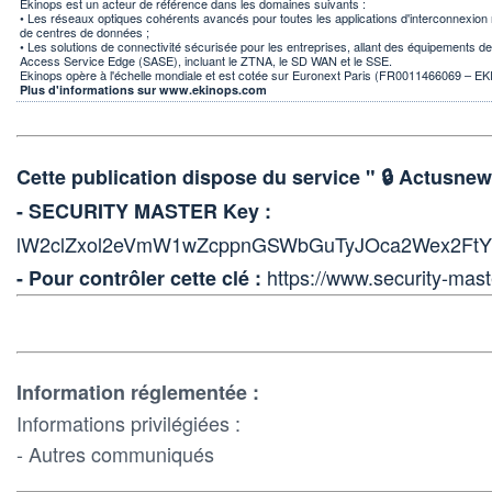
Ekinops est un acteur de référence dans les domaines suivants :
• Les réseaux optiques cohérents avancés pour toutes les applications d'interconnexion m
de centres de données ;
• Les solutions de connectivité sécurisée pour les entreprises, allant des équipements 
Access Service Edge (SASE), incluant le ZTNA, le SD WAN et le SSE.
Ekinops opère à l'échelle mondiale et est cotée sur Euronext Paris (FR0011466069 – EKI
Plus d'informations sur www.ekinops.com
Cette publication dispose du service " 🔒 Actus
- SECURITY MASTER Key :
lW2clZxol2eVmW1wZcppnGSWbGuTyJOca2Wex2FtY
https://www.security-mast
- Pour contrôler cette clé :
Information réglementée :
Informations privilégiées :
- Autres communiqués