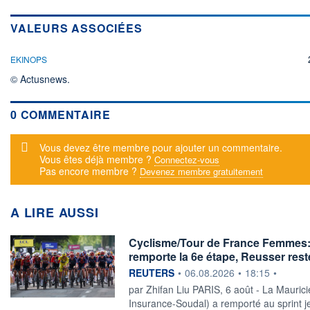
VALEURS ASSOCIÉES
EKINOPS
© Actusnews.
0 COMMENTAIRE
Message d'alerte
Vous devez être membre pour ajouter un commentaire.
Vous êtes déjà membre ?
Connectez-vous
Pas encore membre ?
Devenez membre gratuitement
A LIRE AUSSI
Cyclisme/Tour de France Femmes:
remporte la 6e étape, Reusser rest
information fournie par
REUTERS
•
06.08.2026
•
18:15
•
par Zhifan Liu PARIS, ‌6 août - La Mauri
Insurance-Soudal) a remporté au sprint j