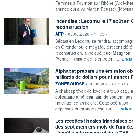
Femmes à Tournon-sur-Rhône (Ardèche), a
animée qui a vu ‌Marlen Reusser (Movista
Incendies : Lecornu le 17 août en 
reconstruction
information fournie par
AFP
•
06.08.2026
•
17:55
•
Sébastien Lecornu se rendra, accompagné
en Gironde, où le mégafeu est considéré 
reconstruction, a indiqué jeudi Matignon. 
Premier ministre de "s'entretenir ...
Lire la
Alphabet prépare une émission obl
milliards de dollars pour financer l
information fournie par
ZONEBOURSE
•
06.08.2026
•
17:33
•
Alphabet prévoit de lever entre 20 et 25 m
obligataire américain afin de soutenir se
l'intelligence artificielle. Cette opération 
dépenses du groupe pèse sur ...
Lire la su
Les recettes fiscales irlandaises 
des sept premiers mois de l'année
l'impôt sur le revenu et de la TVA