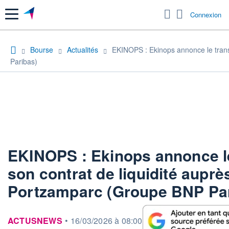
Menu
Connexion
Bourse
Actualités
EKINOPS : Ekinops annonce le trans
Paribas)
EKINOPS : Ekinops annonce le
son contrat de liquidité auprè
Portzamparc (Groupe BNP Pa
information fournie par
ACTUSNEWS
•
16/03/2026 à 08:00