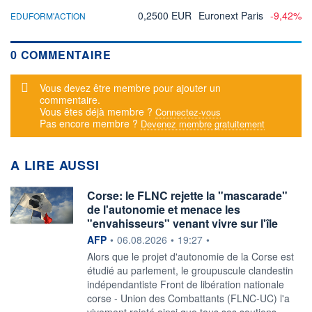
0,2500 EUR
Euronext Paris
-9,42%
EDUFORM'ACTION
0 COMMENTAIRE
Message d'alerte
Vous devez être membre pour ajouter un
commentaire.
Vous êtes déjà membre ?
Connectez-vous
Pas encore membre ?
Devenez membre gratuitement
A LIRE AUSSI
Corse: le FLNC rejette la "mascarade"
de l'autonomie et menace les
"envahisseurs" venant vivre sur l'île
information fournie par
AFP
•
06.08.2026
•
19:27
•
Alors que le projet d'autonomie de la Corse est
étudié au parlement, le groupuscule clandestin
indépendantiste Front de libération nationale
corse - Union des Combattants (FLNC-UC) l'a
vivement rejeté ainsi que tous ses soutiens,