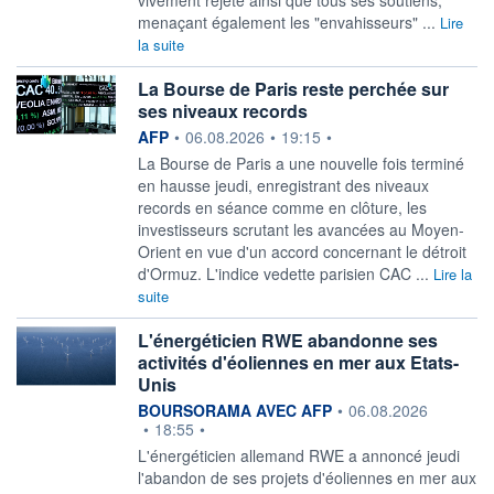
menaçant également les "envahisseurs" ...
Lire
la suite
La Bourse de Paris reste perchée sur
ses niveaux records
information fournie par
AFP
•
06.08.2026
•
19:15
•
La Bourse de Paris a une nouvelle fois terminé
en hausse jeudi, enregistrant des niveaux
records en séance comme en clôture, les
investisseurs scrutant les avancées au Moyen-
Orient en vue d'un accord concernant le détroit
d'Ormuz. L'indice vedette parisien CAC ...
Lire la
suite
L'énergéticien RWE abandonne ses
activités d'éoliennes en mer aux Etats-
Unis
information fournie par
BOURSORAMA AVEC AFP
•
06.08.2026
•
18:55
•
L'énergéticien allemand RWE a annoncé jeudi
l'abandon de ses projets d'éoliennes en mer aux