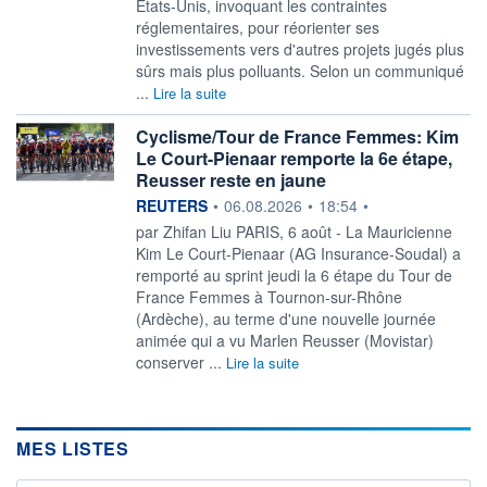
Etats-Unis, invoquant les contraintes
réglementaires, pour réorienter ses
investissements vers d'autres projets jugés plus
sûrs mais plus polluants. Selon un communiqué
...
Lire la suite
Cyclisme/Tour de France Femmes: Kim
Le Court-Pienaar remporte la 6e étape,
Reusser reste en jaune
information fournie par
REUTERS
•
06.08.2026
•
18:54
•
par Zhifan Liu PARIS, 6 août - La Mauricienne
Kim Le Court-Pienaar (AG ‌Insurance-Soudal) a
remporté au sprint jeudi la 6 étape du Tour de
France Femmes à Tournon-sur-Rhône
(Ardèche), au ​terme d'une nouvelle journée
animée qui a vu Marlen Reusser (Movistar)
conserver ...
Lire la suite
MES LISTES