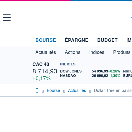
Menu
BOURSE
ÉPARGNE
BUDGET
IM
Actualités
Actions
Indices
Produits
CAC 40
INDICES
8 714,93
DOW JONES
54 036,93
+0,28%
NIKK
NASDAQ
26 690,62
+1,30%
EURO
+0,17%
Bourse
Actualités
Dollar Tree en bais