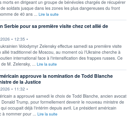
es morts en dirigeant un groupe de bénévoles chargés de récupérer
 de soldats jusque dans les zones les plus dangereuses du front
'homme de 40 ans ...
Lire la suite
 Serbie pour sa première visite chez cet allié de
ournie par
.2026
•
12:35
•
 ukrainien Volodymyr Zelensky effectue samedi sa première visite
n allié traditionnel de Moscou, au moment où l'Ukraine cherche à
soutien international face à l'intensification des frappes russes. Ce
de M. Zelensky, ...
Lire la suite
méricain approuve la nomination de Todd Blanche
stre de la Justice
ournie par
.2026
•
11:32
•
ricain a approuvé samedi le choix de Todd Blanche, ancien avocat
 Donald Trump, pour formellement devenir le nouveau ministre de
ui qui occupait déjà l'intérim depuis avril. Le président américain
c à nommer pour ...
Lire la suite