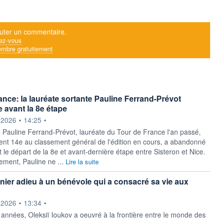
uter un commentaire.
ez-vous
mbre gratuitement
ance: la lauréate sortante Pauline Ferrand-Prévot
avant la 8e étape
ournie par
.2026
•
14:25
•
 Pauline Ferrand-Prévot, lauréate du Tour de France l'an passé,
nt 14e au classement général de l'édition en cours, a abandonné
le départ de la 8e et avant-dernière étape entre Sisteron et Nice.
ment, Pauline ne ...
Lire la suite
rnier adieu à un bénévole qui a consacré sa vie aux
ournie par
.2026
•
13:34
•
années, Oleksiï Ioukov a oeuvré à la frontière entre le monde des