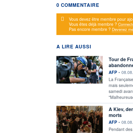
0 COMMENTAIRE
Message d'alerte
Vous devez être membre pour ajo
Vous êtes déjà membre ?
Connect
Pas encore membre ?
Devenez me
A LIRE AUSSI
Tour de Fr
abandonne 
information f
AFP
•
08.08
La Française
mais seuleme
samedi avant 
"Malheureuse
A Kiev, de
morts
information f
AFP
•
08.08
Pendant des 