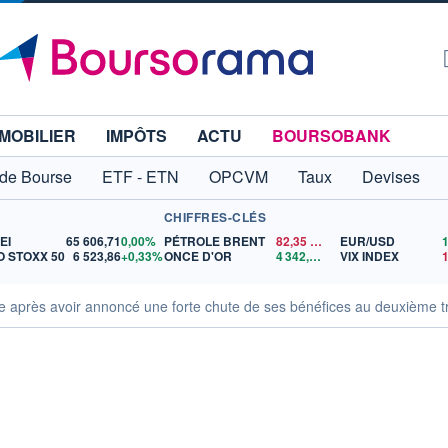
MOBILIER
IMPÔTS
ACTU
BOURSOBANK
 de Bourse
ETF - ETN
OPCVM
Taux
Devises
CHIFFRES-CLÉS
EI
65 606,71
0,00%
PÉTROLE BRENT
82,35
$US
EUR/USD
 STOXX 50
6 523,86
+0,33%
ONCE D'OR
4 342,26
$US
VIX INDEX
se après avoir annoncé une forte chute de ses bénéfices au deuxième t