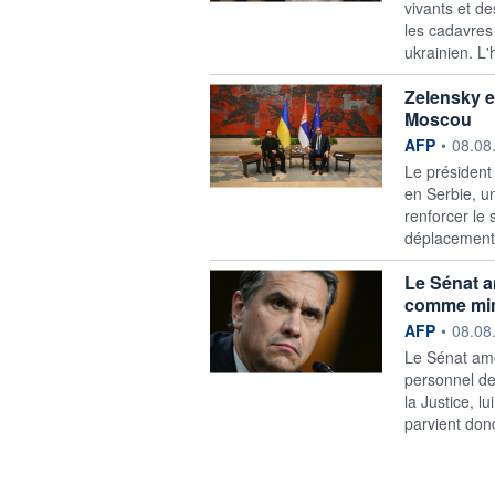
vivants et d
les cadavres
ukrainien. L
Zelensky en
Moscou
information f
AFP
•
08.08
Le président
en Serbie, u
renforcer le 
déplacement 
Le Sénat a
comme mini
information f
AFP
•
08.08
Le Sénat amé
personnel de
la Justice, l
parvient don