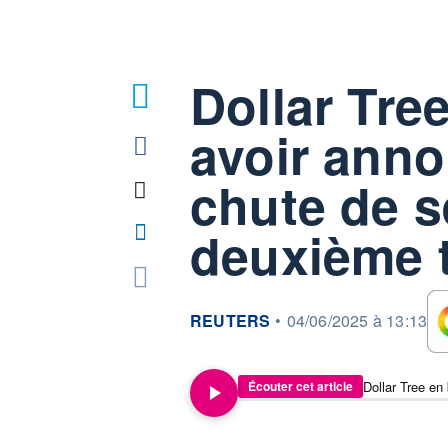
Dollar Tre
avoir anno
chute de s
deuxième t
information fournie par
REUTERS
•
04/06/2025 à 13:13
Écouter cet article