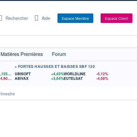
Rechercher
Aide
Espace Membre
Espace Client
Matières Premières
Forum
+ FORTES HAUSSES ET BAISSES SBF 120
1,1559
$US
UBISOFT
+4,43%
WORLDLINE
-5,12%
14,90
$US
ABIVAX
+3,54%
EUTELSAT
-4,58%
rimestre