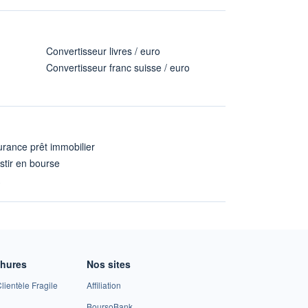
Convertisseur livres / euro
Convertisseur franc suisse / euro
rance prêt immobilier
stir en bourse
A
chures
Nos sites
lientèle Fragile
Affiliation
BoursoBank