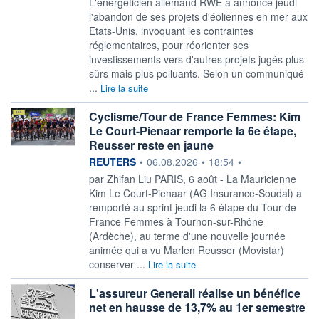
L'énergéticien allemand RWE a annoncé jeudi
l'abandon de ses projets d'éoliennes en mer aux
Etats-Unis, invoquant les contraintes
réglementaires, pour réorienter ses
investissements vers d'autres projets jugés plus
sûrs mais plus polluants. Selon un communiqué
...
Lire la suite
Cyclisme/Tour de France Femmes: Kim
Le Court-Pienaar remporte la 6e étape,
Reusser reste en jaune
information fournie par
REUTERS
•
06.08.2026
•
18:54
•
par Zhifan Liu PARIS, 6 août - La Mauricienne
Kim Le Court-Pienaar (AG ‌Insurance-Soudal) a
remporté au sprint jeudi la 6 étape du Tour de
France Femmes à Tournon-sur-Rhône
(Ardèche), au ​terme d'une nouvelle journée
animée qui a vu Marlen Reusser (Movistar)
conserver ...
Lire la suite
L'assureur Generali réalise un bénéfice
net en hausse de 13,7% au 1er semestre