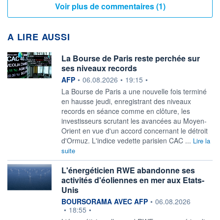
Voir plus de commentaires (1)
A LIRE AUSSI
La Bourse de Paris reste perchée sur
ses niveaux records
information fournie par
AFP
•
06.08.2026
•
19:15
•
La Bourse de Paris a une nouvelle fois terminé
en hausse jeudi, enregistrant des niveaux
records en séance comme en clôture, les
investisseurs scrutant les avancées au Moyen-
Orient en vue d'un accord concernant le détroit
d'Ormuz. L'indice vedette parisien CAC ...
Lire la
suite
L'énergéticien RWE abandonne ses
activités d'éoliennes en mer aux Etats-
Unis
information fournie par
BOURSORAMA AVEC AFP
•
06.08.2026
•
18:55
•