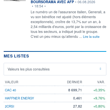
information fournie par
BOURSORAMA AVEC AFP
•
06.08.2026
•
18:54
•
Le numéro un de l'assurance italien, Generali, a
vu son bénéfice net ajusté (hors éléments
exceptionnels), croître de 13,7% sur un an, à
2,54 milliards d'euros, porté par la croissance de
tous les secteurs, a indiqué jeudi le groupe.
C'est un peu mieux qu'attendu ...
Lire la suite
MES LISTES
Valeurs les plus consultées
VALEUR
DERNIER
VAR.
8 699,71
+0,35%
CAC 40
0,461
+9,76%
HAFFNER ENERGY
27,82
+0,80%
2CRSI