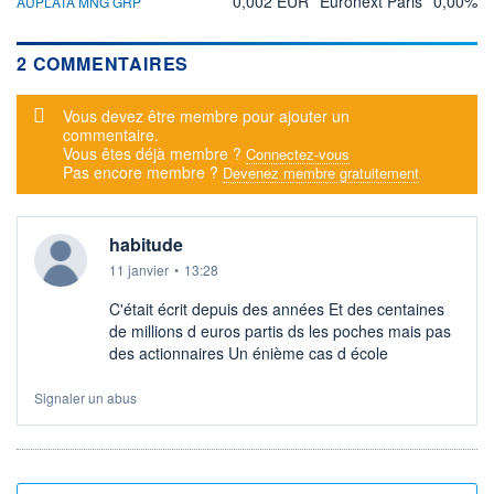
0,002 EUR
Euronext Paris
0,00%
AUPLATA MNG GRP
2 COMMENTAIRES
Message d'alerte
Vous devez être membre pour ajouter un
commentaire.
Vous êtes déjà membre ?
Connectez-vous
Pas encore membre ?
Devenez membre gratuitement
habitude
11 janvier
•
13:28
C'était écrit depuis des années Et des centaines
de millions d euros partis ds les poches mais pas
des actionnaires Un énième cas d école
Signaler un abus