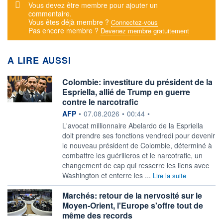
Message d'alerte
Vous devez être membre pour ajouter un
commentaire.
Vous êtes déjà membre ?
Connectez-vous
Pas encore membre ?
Devenez membre gratuitement
A LIRE AUSSI
Colombie: investiture du président de la
Espriella, allié de Trump en guerre
contre le narcotrafic
information fournie par
AFP
•
07.08.2026
•
00:44
•
L'avocat millionnaire Abelardo de la Espriella
doit prendre ses fonctions vendredi pour devenir
le nouveau président de Colombie, déterminé à
combattre les guérilleros et le narcotrafic, un
changement de cap qui resserre les liens avec
Washington et enterre les ...
Lire la suite
Marchés: retour de la nervosité sur le
Moyen-Orient, l'Europe s'offre tout de
même des records