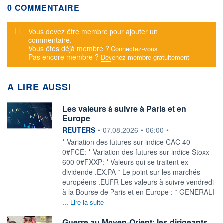
0 COMMENTAIRE
Message d'alerte
Vous devez être membre pour ajouter un
commentaire.
Vous êtes déjà membre ?
Connectez-vous
Pas encore membre ?
Devenez membre gratuitement
A LIRE AUSSI
Les valeurs à suivre à Paris et en
Europe
information fournie par
REUTERS
•
07.08.2026
•
06:00
•
* Variation des futures sur indice CAC 40
0#FCE: * Variation des futures sur indice Stoxx
600 0#FXXP: * Valeurs qui se traitent ex-
dividende .EX.PA * Le point sur les marchés
européens .EUFR Les valeurs à suivre vendredi
à la Bourse de Paris et en Europe : * GENERALI
...
Lire la suite
Guerre au Moyen-Orient: les dirigeants