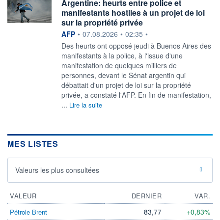
Argentine: heurts entre police et
manifestants hostiles à un projet de loi
sur la propriété privée
information fournie par
AFP
•
07.08.2026
•
02:35
•
Des heurts ont opposé jeudi à Buenos Aires des
manifestants à la police, à l'issue d'une
manifestation de quelques milliers de
personnes, devant le Sénat argentin qui
débattait d'un projet de loi sur la propriété
privée, a constaté l'AFP. En fin de manifestation,
...
Lire la suite
MES LISTES
Valeurs les plus consultées
VALEUR
DERNIER
VAR.
83,77
+0,83%
Pétrole Brent