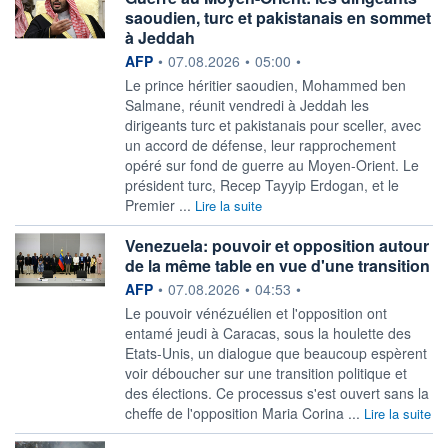
saoudien, turc et pakistanais en sommet
à Jeddah
information fournie par
AFP
•
07.08.2026
•
05:00
•
Le prince héritier saoudien, Mohammed ben
Salmane, réunit vendredi à Jeddah les
dirigeants turc et pakistanais pour sceller, avec
un accord de défense, leur rapprochement
opéré sur fond de guerre au Moyen-Orient. Le
président turc, Recep Tayyip Erdogan, et le
Premier ...
Lire la suite
Venezuela: pouvoir et opposition autour
de la même table en vue d'une transition
information fournie par
AFP
•
07.08.2026
•
04:53
•
Le pouvoir vénézuélien et l'opposition ont
entamé jeudi à Caracas, sous la houlette des
Etats-Unis, un dialogue que beaucoup espèrent
voir déboucher sur une transition politique et
des élections. Ce processus s'est ouvert sans la
cheffe de l'opposition Maria Corina ...
Lire la suite