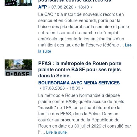
information fournie par
AFP
•
07.08.2026
•
18:40
•
Le CAC 40 a inscrit de nouveaux records en
séance et en clôture vendredi, porté par la
baisse des prix du brut sur la semaine et par le
net ralentissement du marché de l'emploi
américain, qui conforte les anticipations d'un
maintient des taux de la Réserve fédérale ...
Lire
la suite
PFAS : la métropole de Rouen porte
plainte contre BASF pour ses rejets
dans la Seine
information fournie par
BOURSORAMA AVEC MEDIA SERVICES
•
07.08.2026
•
18:33
•
La métropole Rouen Normandie a déposé
plainte contre BASF, qu'elle accuse de rejets
"massifs" de TFA, un polluant éternel de la
famille des PFAS, dans la Seine. Dans un
courrier au procureur de la République de
Rouen en date du 30 juillet 2026 et consulté par
l' ...
Lire la suite