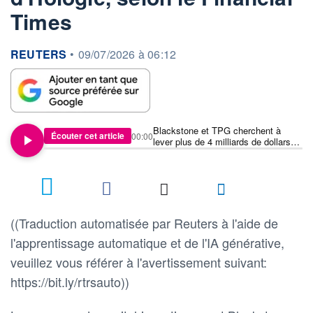
Times
information fournie par
REUTERS
•
09/07/2026 à 06:12
Blackstone et TPG cherchent à
Écouter cet article
00:00
lever plus de 4 milliards de dollars
pour la division chirurgicale
d'Hologic, selon le Financial Times
((Traduction automatisée par Reuters à l'aide de
l'apprentissage automatique et de l'IA générative,
veuillez vous référer à l'avertissement suivant:
https://bit.ly/rtrsauto))