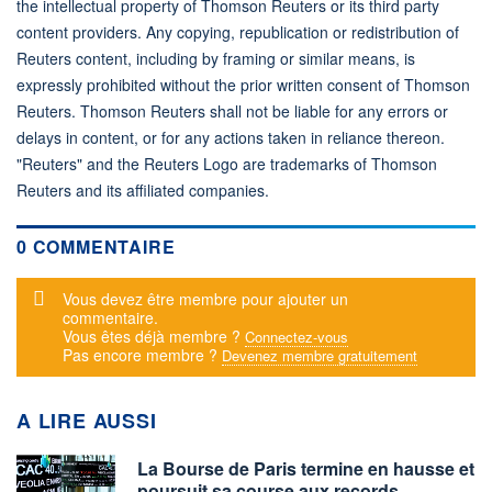
the intellectual property of Thomson Reuters or its third party
content providers. Any copying, republication or redistribution of
Reuters content, including by framing or similar means, is
expressly prohibited without the prior written consent of Thomson
Reuters. Thomson Reuters shall not be liable for any errors or
delays in content, or for any actions taken in reliance thereon.
"Reuters" and the Reuters Logo are trademarks of Thomson
Reuters and its affiliated companies.
0 COMMENTAIRE
Message d'alerte
Vous devez être membre pour ajouter un
commentaire.
Vous êtes déjà membre ?
Connectez-vous
Pas encore membre ?
Devenez membre gratuitement
A LIRE AUSSI
La Bourse de Paris termine en hausse et
poursuit sa course aux records