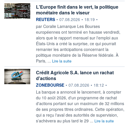
L'Europe finit dans le vert, la politique
monétaire dans le viseur
information fournie par
REUTERS
•
07.08.2026
•
18:19
•
par Coralie Lamarque Les Bourses
européennes ont terminé en hausse vendredi,
alors que le rapport mensuel sur l'emploi ‌aux
États-Unis a créé la surprise, ce qui pourrait
remanier les anticipations concernant la
politique monétaire de la Réserve fédérale. À
Paris, ...
Lire la suite
Crédit Agricole S.A. lance un rachat
d'actions
information fournie par
ZONEBOURSE
•
07.08.2026
•
18:12
•
La banque a annoncé le lancement, à compter
du 10 août 2026, d'un programme de rachat
d'actions portant sur un maximum de 32 millions
de ses propres titres ordinaires. Cette opération,
qui a reçu l'aval des autorités de supervision,
s'achèvera au plus tard le 29 ...
Lire la suite