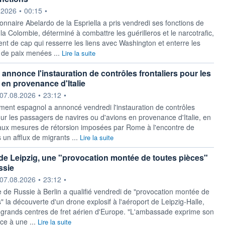
ournie par
.2026
•
00:15
•
ionnaire Abelardo de la Espriella a pris vendredi ses fonctions de
la Colombie, déterminé à combattre les guérilleros et le narcotrafic,
t de cap qui resserre les liens avec Washington et enterre les
 de paix menées ...
Lire la suite
annonce l'instauration de contrôles frontaliers pour les
en provenance d'Italie
ournie par
07.08.2026
•
23:12
•
ment espagnol a ​annoncé vendredi l'instauration de contrôles
our les passagers ​de navires ou d'avions en ​provenance d'Italie, en
 aux mesures de ‌rétorsion imposées par Rome à l'encontre de ​
 un afflux de ⁠migrants ...
Lire la suite
 de Leipzig, une "provocation montée de toutes pièces"
ssie
ournie par
07.08.2026
•
23:12
•
de ‌Russie à Berlin a qualifié vendredi de "provocation montée ​de
" la découverte d'un drone explosif à l'aéroport de Leipzig-Halle,
s grands centres ​de fret aérien d'Europe. "L'ambassade exprime son
ce à une ...
Lire la suite