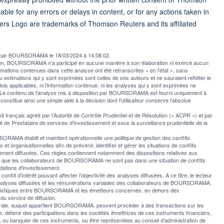
ble for any errors or delays in content, or for any actions taken in
ers Logo are trademarks of Thomson Reuters and its affiliated
ée par BOURSORAMA le 18/03/2024 à 14:08:02.
usion, BOURSORAMA n'a participé en aucune manière à son élaboration ni exercé aucun
rmations contenues dans cette analyse ont été retranscrites « en l'état », sans
u estimations qui y sont exprimées sont celles de ses auteurs et ne sauraient refléter le
applicables, ni l'information contenue, ni les analyses qui y sont exprimées ne
e contenu de l'analyse mis à disposition par BOURSORAMA est fourni uniquement à
l constitue ainsi une simple aide à la décision dont l'utilisateur conserve l'absolue
rançais agréé par l'Autorité de Contrôle Prudentiel et de Résolution (« ACPR ») et par
 de Prestataire de services d'investissement et sous la surveillance prudentielle de la
AMA établit et maintient opérationnelle une politique de gestion des conflits
et organisationnelles afin de prévenir, identifier et gérer les situations de conflits
ement diffusées. Ces règles contiennent notamment des dispositions relatives aux
er que les collaborateurs de BOURSORAMA ne sont pas dans une situation de conflits
ations d'investissement.
t d'intérêt pouvant affecter l'objectivité des analyses diffusées. A ce titre, le lecteur
les analyses diffusées et les rémunérations variables des collaborateurs de BOURSORAMA.
italistiques entre BOURSORAMA et les émetteurs concernés, en dehors des
du service de diffusion.
nérale, auquel appartient BOURSORAMA, peuvent procéder à des transactions sur les
 détenir des participations dans les sociétés émettrices de ces instruments financiers,
er, ou banquier de ces instruments, ou être représentées au conseil d'administration de