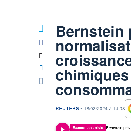
Bernstein 
normalisat
croissance
chimiques
consommat
information fournie par
REUTERS
•
18/03/2024 à 14:08
Écouter cet article