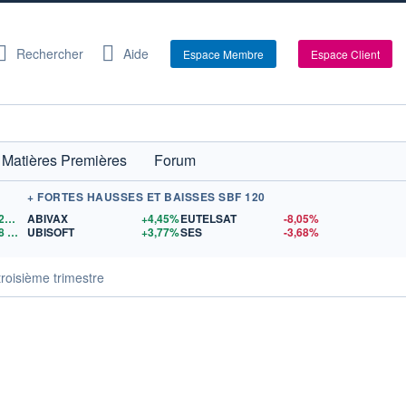
Rechercher
Aide
Espace Membre
Espace Client
Matières Premières
Forum
+ FORTES HAUSSES ET BAISSES SBF 120
1,1528
$US
ABIVAX
+4,45%
EUTELSAT
-8,05%
8
$US
UBISOFT
+3,77%
SES
-3,68%
troisième trimestre