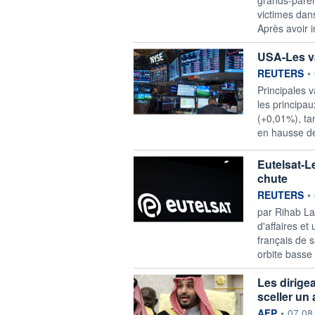
victimes dans
Après avoir i
USA-Les va
information f
REUTERS
•
Principales v
les principa
(+0,01%), ta
en hausse d
Eutelsat-Le
chute
information f
REUTERS
•
par Rihab Lat
d'affaires et
français de ​
orbite basse
Les dirige
sceller un
information f
AFP
•
07.08