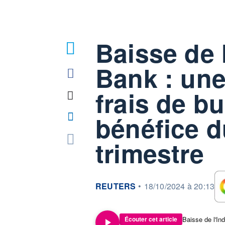
Baisse de 
Bank : une
frais de b
bénéfice d
trimestre
information fournie par
REUTERS
•
18/10/2024 à 20:13
Écouter cet article