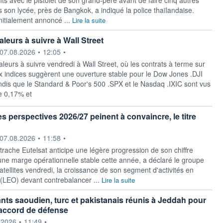
 son lycée, près de Bangkok, a indiqué la police thaïlandaise.
nitialement annoncé ...
Lire la suite
leurs à suivre à Wall Street
ournie par
07.08.2026
•
12:05
•
aleurs à suivre vendredi à Wall Street, où les contrats à terme sur
ux indices suggèrent une ouverture stable pour le Dow Jones .DJI
ndis que le Standard & Poor's 500 .SPX et le Nasdaq .IXIC sont vus
e 0,17% et
s perspectives 2026/27 peinent à convaincre, le titre
ournie par
07.08.2026
•
11:58
•
rache Eutelsat anticipe une légère progression ‌de son chiffre
 une marge opérationnelle stable cette année, a déclaré le groupe
satellites vendredi, la croissance de son segment d'activités en
 (LEO) devant contrebalancer ...
Lire la suite
ants saoudien, turc et pakistanais réunis à Jeddah pour
 accord de défense
ournie par
.2026
•
11:49
•