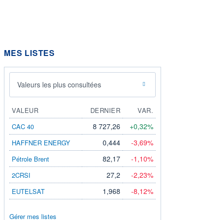
MES LISTES
Valeurs les plus consultées
VALEUR
DERNIER
VAR.
8 727,26
+0,32%
CAC 40
0,444
-3,69%
HAFFNER ENERGY
82,17
-1,10%
Pétrole Brent
27,2
-2,23%
2CRSI
1,968
-8,12%
EUTELSAT
Gérer mes listes