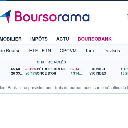
MOBILIER
IMPÔTS
ACTU
BOURSOBANK
 de Bourse
ETF - ETN
OPCVM
Taux
Devises
CHIFFRES-CLÉS
65 606,71
-0,12%
PÉTROLE BRENT
82,14
$US
EUR/USD
26 337,44
+0,75%
ONCE D'OR
4 314,21
$US
VIX INDEX
15,2
ent Bank : une provision pour frais de bureau pèse sur le bénéfice du 