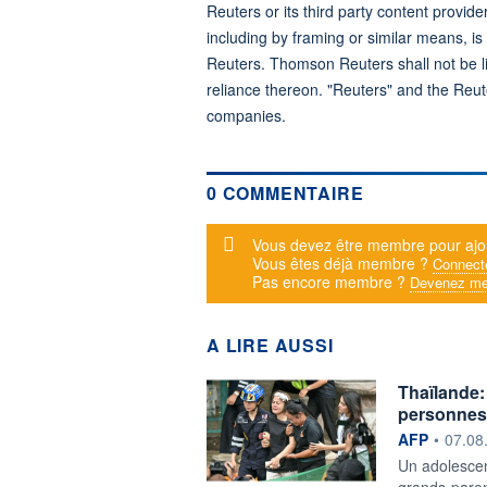
Reuters or its third party content provide
including by framing or similar means, is
Reuters. Thomson Reuters shall not be lia
reliance thereon. "Reuters" and the Reut
companies.
0 COMMENTAIRE
Message d'alerte
Vous devez être membre pour ajo
Vous êtes déjà membre ?
Connect
Pas encore membre ?
Devenez me
A LIRE AUSSI
Thaïlande:
personnes
information f
AFP
•
07.08
Un adolescen
grands-paren