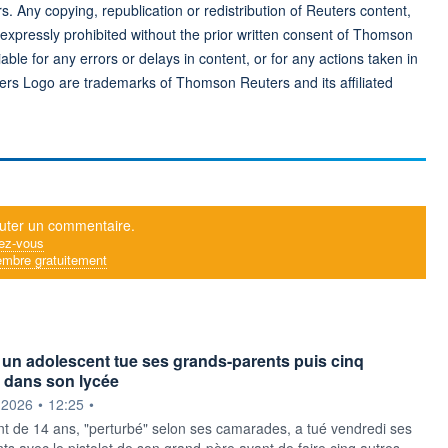
rs. Any copying, republication or redistribution of Reuters content,
 expressly prohibited without the prior written consent of Thomson
ble for any errors or delays in content, or for any actions taken in
ers Logo are trademarks of Thomson Reuters and its affiliated
uter un commentaire.
ez-vous
mbre gratuitement
 un adolescent tue ses grands-parents puis cinq
 dans son lycée
ournie par
.2026
•
12:25
•
t de 14 ans, "perturbé" selon ses camarades, a tué vendredi ses
ts avec le pistolet de son grand-père avant de faire cinq autres