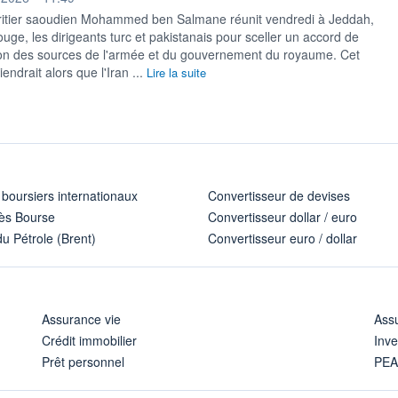
ritier saoudien Mohammed ben Salmane réunit vendredi à Jeddah,
uge, les dirigeants turc et pakistanais pour sceller un accord de
on des sources de l'armée et du gouvernement du royaume. Cet
iendrait alors que l'Iran ...
Lire la suite
 boursiers internationaux
Convertisseur de devises
ès Bourse
Convertisseur dollar / euro
u Pétrole (Brent)
Convertisseur euro / dollar
Assurance vie
Assu
Crédit immobilier
Inve
Prêt personnel
PE