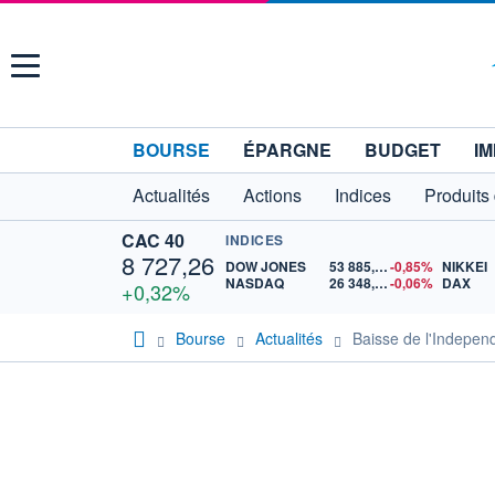
Menu
BOURSE
ÉPARGNE
BUDGET
IM
Actualités
Actions
Indices
Produits
CAC 40
INDICES
8 727,26
DOW JONES
53 885,10
-0,85%
NIKKEI
NASDAQ
26 348,35
-0,06%
DAX
+0,32%
Bourse
Actualités
Baisse de l'Independ