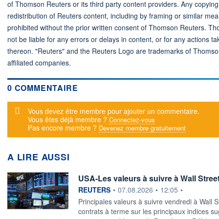
of Thomson Reuters or its third party content providers. Any copying,
redistribution of Reuters content, including by framing or similar mea
prohibited without the prior written consent of Thomson Reuters. T
not be liable for any errors or delays in content, or for any actions ta
thereon. "Reuters" and the Reuters Logo are trademarks of Thomso
affiliated companies.
0 COMMENTAIRE
Message d'alerte
Vous devez être membre pour ajouter un commentaire.
Vous êtes déjà membre ?
Connectez-vous
Pas encore membre ?
Devenez membre gratuitement
A LIRE AUSSI
USA-Les valeurs à suivre à Wall Stree
information fournie par
REUTERS
•
07.08.2026
•
12:05
•
Principales valeurs à suivre vendredi à Wall S
contrats à terme sur les principaux indices s