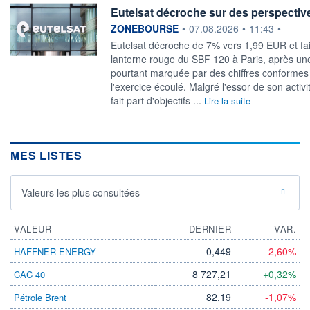
Eutelsat décroche sur des perspecti
information fournie par
ZONEBOURSE
•
07.08.2026
•
11:43
•
Eutelsat décroche de 7% vers 1,99 EUR et fait
lanterne rouge du SBF 120 à Paris, après une
pourtant marquée par des chiffres conformes
l'exercice écoulé. Malgré l'essor de son activ
fait part d'objectifs ...
Lire la suite
MES LISTES
Valeurs les plus consultées
VALEUR
DERNIER
VAR.
0,449
-2,60%
HAFFNER ENERGY
8 727,21
+0,32%
CAC 40
82,19
-1,07%
Pétrole Brent