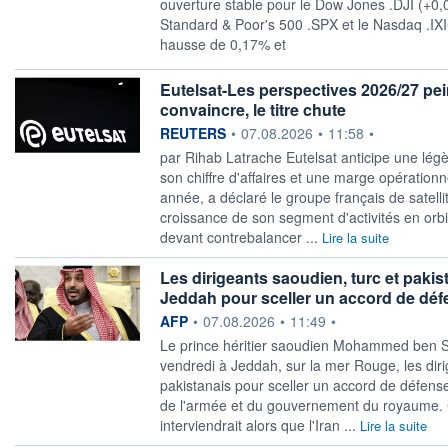
ouverture stable pour le Dow Jones .DJI (+0,
Standard & Poor's 500 .SPX et le Nasdaq .IX
hausse de 0,17% et
Eutelsat-Les perspectives 2026/27 pei
convaincre, le titre chute
information fournie par
REUTERS
•
07.08.2026
•
11:58
•
par Rihab Latrache Eutelsat anticipe une légè
son chiffre d'affaires et une marge opérationn
année, a déclaré le groupe français de ​satelli
croissance de son segment d'activités en orb
devant contrebalancer ...
Lire la suite
Les dirigeants saoudien, turc et pakis
Jeddah pour sceller un accord de dé
information fournie par
AFP
•
07.08.2026
•
11:49
•
Le prince héritier saoudien Mohammed ben 
vendredi à Jeddah, sur la mer Rouge, les diri
pakistanais pour sceller un accord de défens
de l'armée et du gouvernement du royaume. 
interviendrait alors que l'Iran ...
Lire la suite