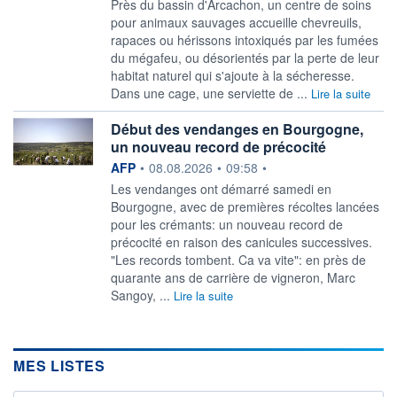
Près du bassin d'Arcachon, un centre de soins
pour animaux sauvages accueille chevreuils,
rapaces ou hérissons intoxiqués par les fumées
du mégafeu, ou désorientés par la perte de leur
habitat naturel qui s'ajoute à la sécheresse.
Dans une cage, une serviette de ...
Lire la suite
Début des vendanges en Bourgogne,
un nouveau record de précocité
information fournie par
AFP
•
08.08.2026
•
09:58
•
Les vendanges ont démarré samedi en
Bourgogne, avec de premières récoltes lancées
pour les crémants: un nouveau record de
précocité en raison des canicules successives.
"Les records tombent. Ca va vite": en près de
quarante ans de carrière de vigneron, Marc
Sangoy, ...
Lire la suite
MES LISTES