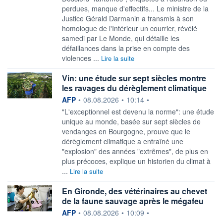
perdues, manque d'effectifs... Le ministre de la
Justice Gérald Darmanin a transmis à son
homologue de l'Intérieur un courrier, révélé
samedi par Le Monde, qui détaille les
défaillances dans la prise en compte des
violences ...
Lire la suite
Vin: une étude sur sept siècles montre
les ravages du dérèglement climatique
information fournie par
AFP
•
08.08.2026
•
10:14
•
"L'exceptionnel est devenu la norme": une étude
unique au monde, basée sur sept siècles de
vendanges en Bourgogne, prouve que le
dérèglement climatique a entraîné une
"explosion" des années "extrêmes", de plus en
plus précoces, explique un historien du climat à
...
Lire la suite
En Gironde, des vétérinaires au chevet
de la faune sauvage après le mégafeu
information fournie par
AFP
•
08.08.2026
•
10:09
•