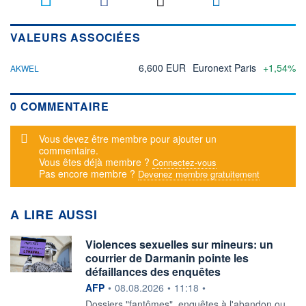
VALEURS ASSOCIÉES
6,600 EUR
Euronext Paris
+1,54%
AKWEL
0 COMMENTAIRE
Message d'alerte
Vous devez être membre pour ajouter un
commentaire.
Vous êtes déjà membre ?
Connectez-vous
Pas encore membre ?
Devenez membre gratuitement
A LIRE AUSSI
Violences sexuelles sur mineurs: un
courrier de Darmanin pointe les
défaillances des enquêtes
information fournie par
AFP
•
08.08.2026
•
11:18
•
Dossiers "fantômes", enquêtes à l'abandon ou