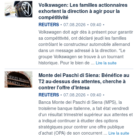
Volkswagen: Les familles actionnaires
exhortent la direction à agir pour la
compétitivité
information fournie par
REUTERS
•
07.08.2026
•
09:40
•
Volkswagen doit ‌agir dès à présent pour garantir
sa ​compétitivité, ont déclaré jeudi les familles
contrôlant le constructeur automobile allemand
dans un message adressé à la ​direction. "Le
groupe Volkswagen se trouve à un tournant
historique. Pour ​le bien de ...
Lire la suite
Monte dei Paschi di Siena: Bénéfice au
T2 au-dessus des attentes, cherche à
contrer l'offre d'Intesa
information fournie par
REUTERS
•
07.08.2026
•
09:40
•
Banca Monte dei ‌Paschi di Siena (MPS), la
troisième banque italienne, a fait état ​vendredi
d'un résultat trimestriel supérieur aux attentes et
a indiqué continuer à étudier des options
stratégiques pour contrer une offre publique ​
d’achat (OPA) de son concurrent ...
Lire la suite