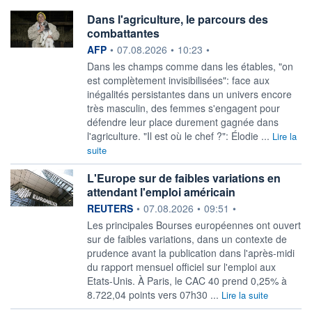
Dans l'agriculture, le parcours des
combattantes
information fournie par
AFP
•
07.08.2026
•
10:23
•
Dans les champs comme dans les étables, "on
est complètement invisibilisées": face aux
inégalités persistantes dans un univers encore
très masculin, des femmes s'engagent pour
défendre leur place durement gagnée dans
l'agriculture. "Il est où le chef ?": Élodie ...
Lire la
suite
L'Europe sur de faibles variations en
attendant l'emploi américain
information fournie par
REUTERS
•
07.08.2026
•
09:51
•
Les principales Bourses européennes ont ouvert
sur de faibles variations, ‌dans un contexte de
prudence avant la publication dans l'après-midi
du rapport mensuel officiel sur l'emploi aux
Etats-Unis. À Paris, le CAC 40 prend ​0,25% à
8.722,04 points vers 07h30 ...
Lire la suite