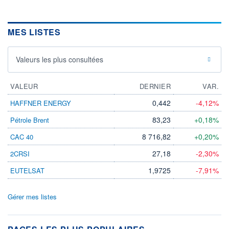
MES LISTES
Valeurs les plus consultées
VALEUR
DERNIER
VAR.
0,442
-4,12%
HAFFNER ENERGY
83,23
+0,18%
Pétrole Brent
8 716,82
+0,20%
CAC 40
27,18
-2,30%
2CRSI
1,9725
-7,91%
EUTELSAT
Gérer mes listes