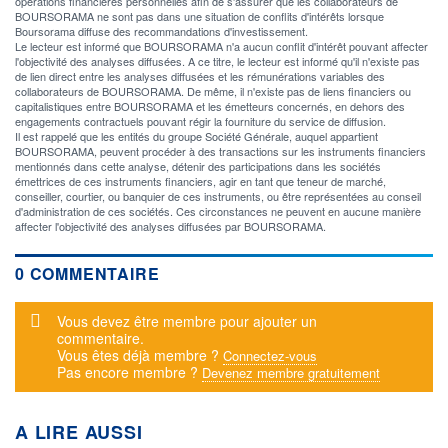
opérations financières personnelles afin de s'assurer que les collaborateurs de
BOURSORAMA ne sont pas dans une situation de conflits d'intérêts lorsque
Boursorama diffuse des recommandations d'investissement.
Le lecteur est informé que BOURSORAMA n'a aucun conflit d'intérêt pouvant affecter
l'objectivité des analyses diffusées. A ce titre, le lecteur est informé qu'il n'existe pas
de lien direct entre les analyses diffusées et les rémunérations variables des
collaborateurs de BOURSORAMA. De même, il n'existe pas de liens financiers ou
capitalistiques entre BOURSORAMA et les émetteurs concernés, en dehors des
engagements contractuels pouvant régir la fourniture du service de diffusion.
Il est rappelé que les entités du groupe Société Générale, auquel appartient
BOURSORAMA, peuvent procéder à des transactions sur les instruments financiers
mentionnés dans cette analyse, détenir des participations dans les sociétés
émettrices de ces instruments financiers, agir en tant que teneur de marché,
conseiller, courtier, ou banquier de ces instruments, ou être représentées au conseil
d'administration de ces sociétés. Ces circonstances ne peuvent en aucune manière
affecter l'objectivité des analyses diffusées par BOURSORAMA.
0 COMMENTAIRE
Message d'alerte
Vous devez être membre pour ajouter un
commentaire.
Vous êtes déjà membre ?
Connectez-vous
Pas encore membre ?
Devenez membre gratuitement
A LIRE AUSSI