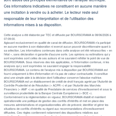
Ces informations indicatives ne constituent en aucune manière
une incitation à vendre ou à acheter. Le lecteur reste seul
responsable de leur interprétation et de l'utilisation des
informations mises à sa disposition.
Cette analyse a été élaborée par TEC et diffusée par BOURSORAMA le 08/06/2026 à
07:09:00.
Agissant exclusivement en qualité de canal de diffusion, BOURSORAMA n'a participé
en aucune manière à son élaboration ni exercé aucun pouvoir discrétionnaire quant à
sa sélection. Les informations contenues dans cette analyse ont été retranscrites « en
l'état », sans déclaration ni garantie d'aucune sorte. Les opinions ou estimations qui y
sont exprimées sont celles de ses auteurs et ne sauraient refléter le point de vue de
BOURSORAMA. Sous réserves des lois applicables, ni l'information contenue, ni les
analyses qui y sont exprimées ne sauraient engager la responsabilité
BOURSORAMA. Le contenu de l'analyse mis à disposition par BOURSORAMA est
fourni uniquement à titre d'information et n'a pas de valeur contractuelle. Il constitue
ainsi une simple aide à la décision dont l'utilisateur conserve l'absolue maîtrise.
BOURSORAMA est un établissement de crédit de droit français agréé par l'Autorité de
Contrôle Prudentiel et de Résolution (« ACPR ») et par l'Autorité des Marchés
Financiers (« AMF ») en qualité de Prestataire de services d'investissement et sous la
surveillance prudentielle de la Banque Centrale Européenne (« BCE »).
Conformément à la réglementation en vigueur, BOURSORAMA établit et maintient
opérationnelle une politique de gestion des conflits d'intérêts et met en place des
mesures administratives et organisationnelles afin de prévenir, identifier et gérer les
situations de conflits d'intérêts eu égard aux recommandations d'investissement
diffusées. Ces règles contiennent notamment des dispositions relatives aux