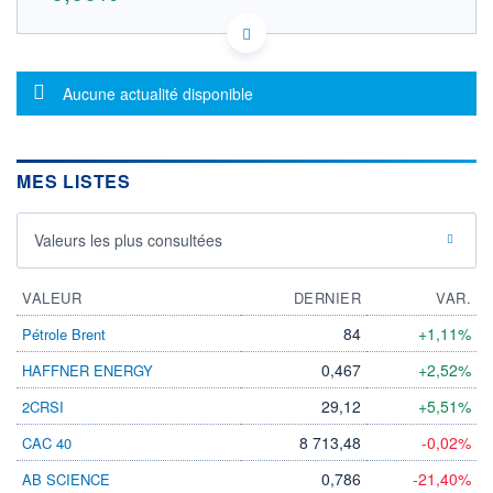
ES0105653002 YIRG
DONNÉES TEMPS DIFFÉRÉ
Politique d'exécution
Message d'information
Aucune actualité disponible
Cotation sur les autres places
OUVERTURE
CLÔTURE VEILLE
0,0000
5,6000
MES LISTES
+ HAUT
+ BAS
0,0000
0,0000
Valeurs les plus consultées
VOLUME
CAPITAL ÉCHANGÉ
0
0,00%
VALORISATION
DERNIER ÉCHANGE
VALEUR
DERNIER
VAR.
236 MEUR
26.01.26 / 12:00:03
84
+1,11%
Pétrole Brent
LIMITE À LA
LIMITE À LA
BAISSE
HAUSSE
0,467
+2,52%
HAFFNER ENERGY
0,0000
0,0000
29,12
+5,51%
2CRSI
RENDEMENT
PER ESTIMÉ
ESTIMÉ 2026
2026
-
-
8 713,48
-0,02%
CAC 40
DERNIER
DATE
0,786
-21,40%
AB SCIENCE
DIVIDENDE
DERNIER