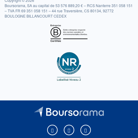
Copyright © 2026
Boursorama, SA au capital de 53 576 889,20 € – RCS Nanterre 351 058 151
– TVA FR 69 351 058 151 – 44 rue Traversière, CS 80134, 92772
BOULOGNE BILLANCOURT CEDEX
Boursorama sur Facebook
Boursorama sur X
Boursorama sur Youtu