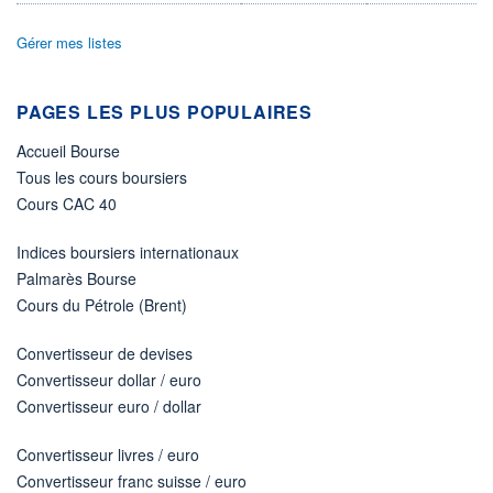
DIVIDENDE
0,02 EUR (02/06/25)
02/06/25
Gérer mes listes
PROCHAIN
DIVIDENDE
-
PAGES LES PLUS POPULAIRES
ÉLIGIBILITÉ
Non éligible
Accueil Bourse
Boursobank
Tous les cours boursiers
Cours CAC 40
+ PORTEFEUILLE
+ LISTE
Indices boursiers internationaux
Palmarès Bourse
Cours du Pétrole (Brent)
Convertisseur de devises
Convertisseur dollar / euro
Convertisseur euro / dollar
Convertisseur livres / euro
Convertisseur franc suisse / euro