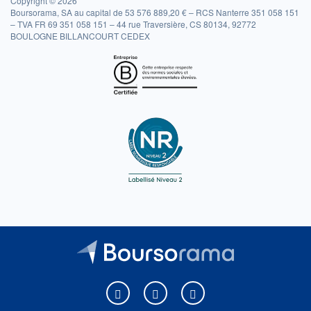
Copyright © 2026
Boursorama, SA au capital de 53 576 889,20 € – RCS Nanterre 351 058 151
– TVA FR 69 351 058 151 – 44 rue Traversière, CS 80134, 92772
BOULOGNE BILLANCOURT CEDEX
Boursorama sur Facebook
Boursorama sur X
Boursorama sur Youtu