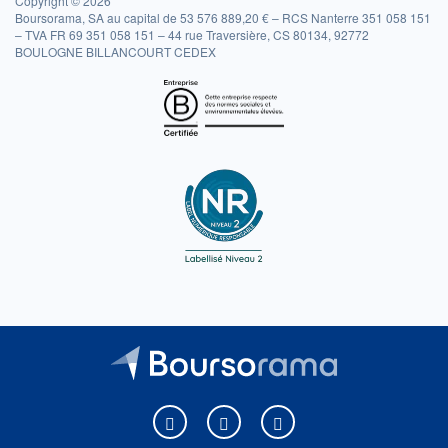
Copyright © 2026
Boursorama, SA au capital de 53 576 889,20 € – RCS Nanterre 351 058 151
– TVA FR 69 351 058 151 – 44 rue Traversière, CS 80134, 92772
BOULOGNE BILLANCOURT CEDEX
Boursorama sur Facebook
Boursorama sur X
Boursorama sur Youtu