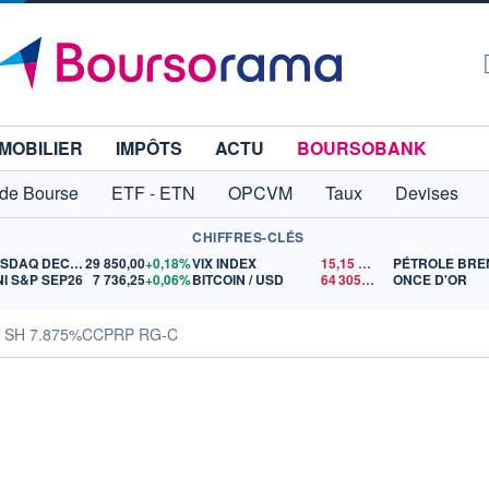
MOBILIER
IMPÔTS
ACTU
BOURSOBANK
 de Bourse
ETF - ETN
OPCVM
Taux
Devises
CHIFFRES-CLÉS
NASDAQ DEC26
29 850,00
+0,18%
VIX INDEX
15,15
$US
PÉTROLE BRE
NI S&P SEP26
7 736,25
+0,06%
BITCOIN / USD
64 305,01
$US
ONCE D'OR
s SH 7.875%CCPRP RG-C