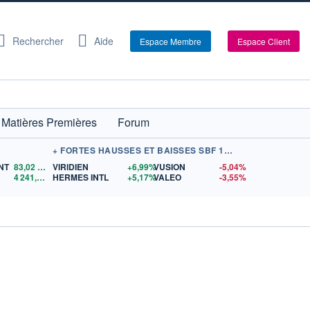
Rechercher
Aide
Espace Membre
Espace Client
Matières Premières
Forum
+ FORTES HAUSSES ET BAISSES SBF 120
NT
83,02
$US
VIRIDIEN
+6,99%
VUSION
-5,04%
4 241,26
$US
HERMES INTL
+5,17%
VALEO
-3,55%