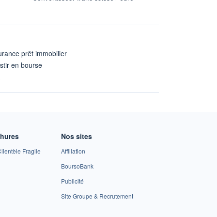
rance prêt immobilier
stir en bourse
A
chures
Nos sites
lientèle Fragile
Affiliation
BoursoBank
Publicité
Site Groupe & Recrutement