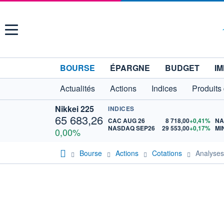
Menu
BOURSE
ÉPARGNE
BUDGET
IM
Actualités
Actions
Indices
Produits
Nikkei 225
INDICES
65 683,26
CAC AUG 26
8 718,00
+0,41%
NASDAQ SEP26
29 553,00
+0,17%
MI
0,00%
Bourse
Actions
Cotations
Analyse