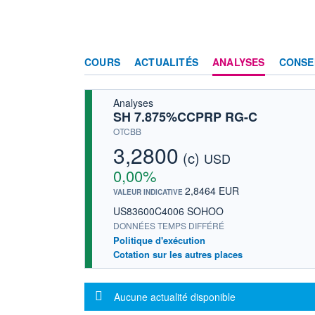
COURS
ACTUALITÉS
ANALYSES
CONSE
Analyses
SH 7.875%CCPRP RG-C
OTCBB
3,2800
(c)
USD
0,00%
2,8464 EUR
VALEUR INDICATIVE
US83600C4006 SOHOO
DONNÉES TEMPS DIFFÉRÉ
Politique d'exécution
Cotation sur les autres places
Message d'information
Aucune actualité disponible