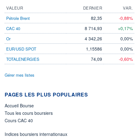
103 440 MGBX
07.08.26 / 17:53:25
VALEUR
DERNIER
VAR.
LIMITE À LA
LIMITE À LA
BAISSE
HAUSSE
82,35
-0,88%
Pétrole Brent
0,000
0,000
8 714,93
+0,17%
CAC 40
RENDEMENT
PER ESTIMÉ
ESTIMÉ 2026
2026
4 342,26
0,00%
Or
-
-
1,15586
0,00%
EUR/USD SPOT
DERNIER
DATE
DIVIDENDE
DERNIER
DIVIDENDE
0,00 GBX
74,09
-0,60%
TOTALENERGIES
-
PROCHAIN
Gérer mes listes
DIVIDENDE
-
ÉLIGIBILITÉ
PAGES LES PLUS POPULAIRES
Non éligible
Boursobank
Accueil Bourse
Tous les cours boursiers
+ PORTEFEUILLE
+ LISTE
Cours CAC 40
Indices boursiers internationaux