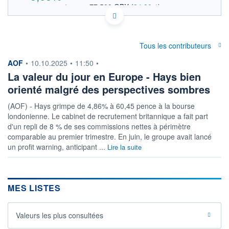
77,500 GBX
(
24,30%
)
OUVERTURE THÉORIQUE
0,769 EUR
VALEUR INDICATIVE
GB0004161021 HAS
DONNÉES TEMPS DIFFÉRÉ
Tous les contributeurs
Politique d'exécution
Cotation sur les autres places
information fournie par
AOF
•
10.10.2025
•
11:50
•
La valeur du jour en Europe - Hays bien
68
orienté malgré des perspectives sombres
66
(AOF) - Hays grimpe de 4,86% à 60,45 pence à la bourse
londonienne. Le cabinet de recrutement britannique a fait part
64
d'un repli de 8 % de ses commissions nettes à périmètre
62
comparable au premier trimestre. En juin, le groupe avait lancé
11h51
14h42
17h33
un profit warning, anticipant ...
Lire la suite
OUVERTURE
CLÔTURE VEILLE
0,000
62,350
+ HAUT
+ BAS
MES LISTES
67,250
61,200
VOLUME
CAPITAL ÉCHANGÉ
6 385 198
0,41%
Valeurs les plus consultées
VALORISATION
DERNIER ÉCHANGE