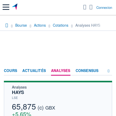
Menu
Connexion
Bourse
Actions
Cotations
Analyses HAYS
COURS
ACTUALITÉS
ANALYSES
CONSENSUS
Analyses
SOCIÉTÉ
HAYS
FORUM
LSE
65,875
(c)
HISTORIQUE
GBX
+5,65%
ACTIONNAIRES