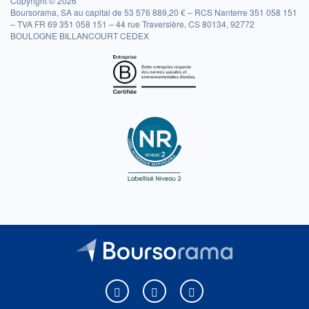
Copyright © 2026
Boursorama, SA au capital de 53 576 889,20 € – RCS Nanterre 351 058 151
– TVA FR 69 351 058 151 – 44 rue Traversière, CS 80134, 92772
BOULOGNE BILLANCOURT CEDEX
Boursorama sur Facebook
Boursorama sur X
Boursorama sur Youtu