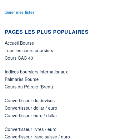
LIMITE À LA
LIMITE À LA
BAISSE
HAUSSE
Gérer mes listes
0,000
0,000
RENDEMENT
PER ESTIMÉ
ESTIMÉ 2026
2026
PAGES LES PLUS POPULAIRES
-
-
Accueil Bourse
DERNIER
DATE
DIVIDENDE
DERNIER
DIVIDENDE
Tous les cours boursiers
0,00 EUR
-
Cours CAC 40
PROCHAIN
DIVIDENDE
Indices boursiers internationaux
-
Palmarès Bourse
ÉLIGIBILITÉ
Cours du Pétrole (Brent)
Non éligible
Boursobank
Convertisseur de devises
+ PORTEFEUILLE
+ LISTE
Convertisseur dollar / euro
Convertisseur euro / dollar
Convertisseur livres / euro
Convertisseur franc suisse / euro