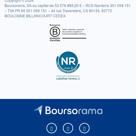
Copyright © 2026
Boursorama, SA au capital de 53 576 889,20 € – RCS Nanterre 351 058 151
– TVA FR 69 351 058 151 – 44 rue Traversière, CS 80134, 92772
BOULOGNE BILLANCOURT CEDEX
Boursorama sur Facebook
Boursorama sur X
Boursorama sur Youtu