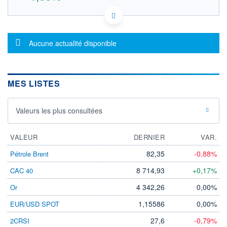
MHY2065G1219 D8EN
DONNÉES TEMPS RÉEL
Politique d'exécution
Message d'information
Aucune actualité disponible
Cotation sur les autres places
16,2
MES LISTES
16,0
15,8
Valeurs les plus consultées
15,6
13h02
16h37
20h12
VALEUR
DERNIER
VAR.
OUVERTURE
CLÔTURE VEILLE
0,000
15,980
82,35
-0,88%
Pétrole Brent
+ HAUT
+ BAS
8 714,93
+0,17%
CAC 40
16,100
15,790
4 342,26
0,00%
Or
VOLUME
CAPITAL ÉCHANGÉ
1 643
0,00%
1,15586
0,00%
EUR/USD SPOT
VALORISATION
DERNIER ÉCHANGE
07.08.26 / 20:14:13
27,6
-0,79%
2CRSI