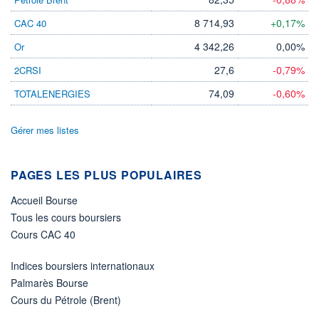
-
8 714,93
+0,17%
CAC 40
PROCHAIN
DIVIDENDE
-
4 342,26
0,00%
Or
ÉLIGIBILITÉ
27,6
-0,79%
2CRSI
Non éligible
Boursobank
74,09
-0,60%
TOTALENERGIES
+ PORTEFEUILLE
+ LISTE
Gérer mes listes
PAGES LES PLUS POPULAIRES
Accueil Bourse
Tous les cours boursiers
Cours CAC 40
Indices boursiers internationaux
Palmarès Bourse
Cours du Pétrole (Brent)