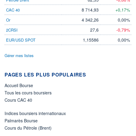
DIVIDENDE
0,00 CAD
-
8 714,93
+0,17%
CAC 40
PROCHAIN
4 342,26
0,00%
Or
DIVIDENDE
-
27,6
-0,79%
2CRSI
ÉLIGIBILITÉ
1,15586
0,00%
EUR/USD SPOT
Non éligible
Boursobank
Gérer mes listes
+ PORTEFEUILLE
+ LISTE
PAGES LES PLUS POPULAIRES
Accueil Bourse
Tous les cours boursiers
Cours CAC 40
Indices boursiers internationaux
Palmarès Bourse
Cours du Pétrole (Brent)