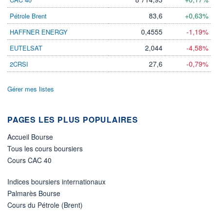
DIVIDENDE
0,00 CAD
-
83,6
+0,63%
Pétrole Brent
PROCHAIN
0,4555
-1,19%
HAFFNER ENERGY
DIVIDENDE
-
2,044
-4,58%
EUTELSAT
ÉLIGIBILITÉ
27,6
-0,79%
2CRSI
Non éligible
Boursobank
Gérer mes listes
+ PORTEFEUILLE
+ LISTE
PAGES LES PLUS POPULAIRES
Accueil Bourse
Tous les cours boursiers
Cours CAC 40
Indices boursiers internationaux
Palmarès Bourse
Cours du Pétrole (Brent)