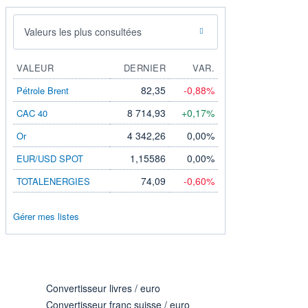
Valeurs les plus consultées
VALEUR
DERNIER
VAR.
82,35
-0,88%
Pétrole Brent
8 714,93
+0,17%
CAC 40
4 342,26
0,00%
Or
1,15586
0,00%
EUR/USD SPOT
74,09
-0,60%
TOTALENERGIES
Gérer mes listes
Convertisseur livres / euro
Convertisseur franc suisse / euro