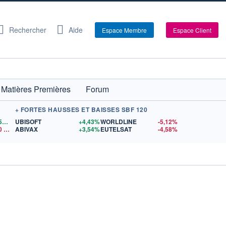
Rechercher
Aide
Espace Membre
Espace Client
Matières Premières
Forum
+ FORTES HAUSSES ET BAISSES SBF 120
1,1559
$US
UBISOFT
+4,43%
WORLDLINE
-5,12%
0
$US
ABIVAX
+3,54%
EUTELSAT
-4,58%