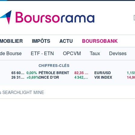
MOBILIER
IMPÔTS
ACTU
BOURSOBANK
 de Bourse
ETF - ETN
OPCVM
Taux
Devises
CHIFFRES-CLÉS
65 606,71
0,00%
PÉTROLE BRENT
82,35
$US
EUR/USD
26 319,45
+0,69%
ONCE D'OR
4 342,26
$US
VIX INDEX
14,9
tés SEARCHLIGHT MINE