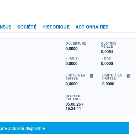
NSUS
SOCIÉTÉ
HISTORIQUE
ACTIONNAIRES
OUVERTURE
CLÔTURE
VEILLE
0,0000
0,0064
+ HAUT
+ BAS
0,0000
0,0000
LIMITE À LA
LIMITE À LA
BAISSE
HAUSSE
0,0000
0,0000
DERNIER
ÉCHANGE
05.08.26 /
16:24:44
sage d'information
une actualité disponible