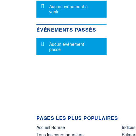
Message d'information
Aucun événement à
venir
ÉVÉNEMENTS PASSÉS
Message d'information
Aucun événement
passé
PAGES LES PLUS POPULAIRES
Accueil Bourse
Indices
Tous les cours boursiers
Palmar