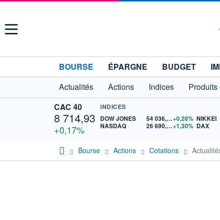
Menu
BOURSE
ÉPARGNE
BUDGET
IM
Actualités
Actions
Indices
Produits
CAC 40
INDICES
8 714,93
DOW JONES
54 036,93
+0,28%
NIKKEI
NASDAQ
26 690,62
+1,30%
DAX
+0,17%
Bourse
Actions
Cotations
Actuali