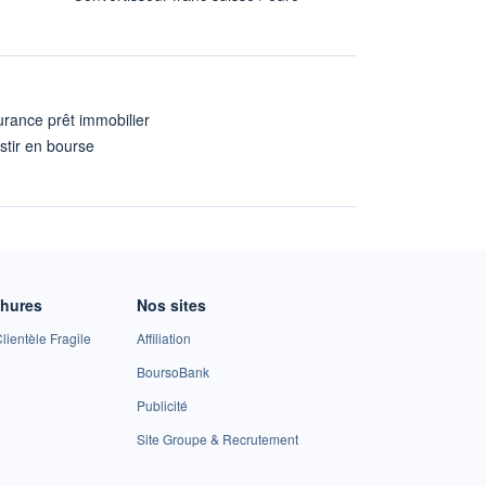
rance prêt immobilier
stir en bourse
A
chures
Nos sites
lientèle Fragile
Affiliation
BoursoBank
Publicité
Site Groupe & Recrutement